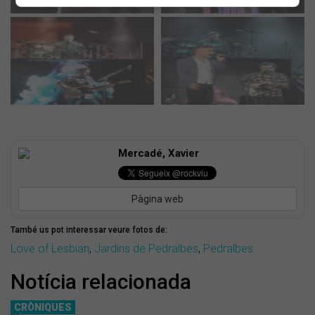
Mercadé, Xavier
Pàgina web
També us pot interessar veure fotos de:
Love of Lesbian
,
Jardins de Pedralbes
,
Pedralbes
Notícia relacionada
CRÒNIQUES