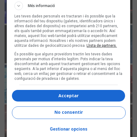
Més informació
Les teves dades personals es tractaran i és possible que la
informació del teu dispositiu (galetes, identificadors únics i
altres dades del dispositiu) es comparteixi amb 210 partners,
els quals també podran emmagatzemar-la o accedir-hi. Així
mateix, aquest lloc web també podrà utilitzar específicament
aquesta informació. Nosaltres i els nostres partners podem
utilitzar dades de geolocalització precisa.
Llista de partners.
És possible que alguns proveïdors tractin les teves dades
personals per motius d'interès legítim. Pots indicar la teva
disconformitat amb aquest tractament gestionant les opcions
següents. A la part inferior d'aquesta pàgina o al menú del lloc
web, cerca un enllaç per gestionar o retirar el consentiment a la
configuració de privadesa i de galetes.
Acceptar
No consentir
Gestionar opcions