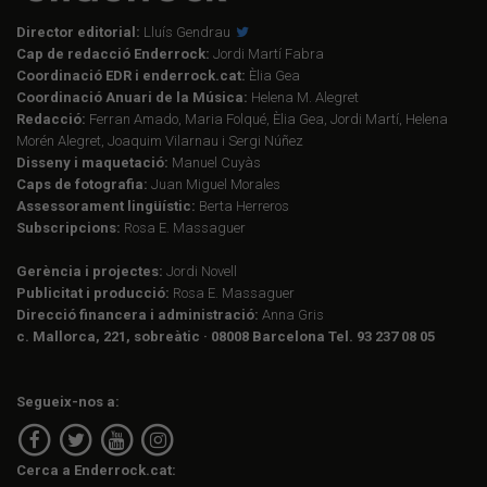
Director editorial:
Lluís Gendrau
Cap de redacció Enderrock:
Jordi Martí Fabra
Coordinació EDR i enderrock.cat:
Èlia Gea
Coordinació Anuari de la Música:
Helena M. Alegret
Redacció:
Ferran Amado, Maria Folqué, Èlia Gea, Jordi Martí, Helena
Morén Alegret, Joaquim Vilarnau i Sergi Núñez
Disseny i maquetació:
Manuel Cuyàs
Caps de fotografia:
Juan Miguel Morales
Assessorament lingüístic:
Berta Herreros
Subscripcions:
Rosa E. Massaguer
Gerència i projectes:
Jordi Novell
Publicitat i producció:
Rosa E. Massaguer
Direcció financera i administració:
Anna Gris
c. Mallorca, 221, sobreàtic · 08008 Barcelona Tel. 93 237 08 05
Segueix-nos a:
Cerca a Enderrock.cat: