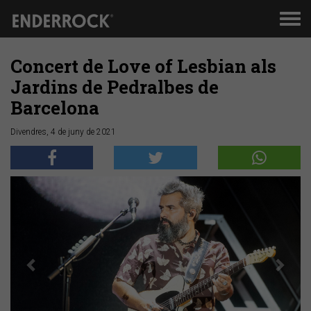
Men
de
nav
Concert de Love of Lesbian als
Jardins de Pedralbes de
Barcelona
Divendres, 4 de juny de 2021
Anterior
Segü