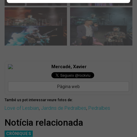
Mercadé, Xavier
Pàgina web
També us pot interessar veure fotos de:
Love of Lesbian
,
Jardins de Pedralbes
,
Pedralbes
Notícia relacionada
CRÒNIQUES