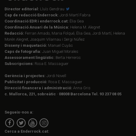
Director editorial:
Lluís Gendrau
Cap de redacció Enderrock:
Jordi Martí Fabra
Coordinació EDR i enderrock.cat:
Èlia Gea
Coordinació Anuari de la Música:
Helena M. Alegret
Redacció:
Ferran Amado, Maria Folqué, Èlia Gea, Jordi Martí, Helena
Morén Alegret, Joaquim Vilarnau i Sergi Núñez
Disseny i maquetació:
Manuel Cuyàs
Caps de fotografia:
Juan Miguel Morales
Assessorament lingüístic:
Berta Herreros
Subscripcions:
Rosa E. Massaguer
Gerència i projectes:
Jordi Novell
Publicitat i producció:
Rosa E. Massaguer
Direcció financera i administració:
Anna Gris
c. Mallorca, 221, sobreàtic · 08008 Barcelona Tel. 93 237 08 05
Segueix-nos a:
Cerca a Enderrock.cat: