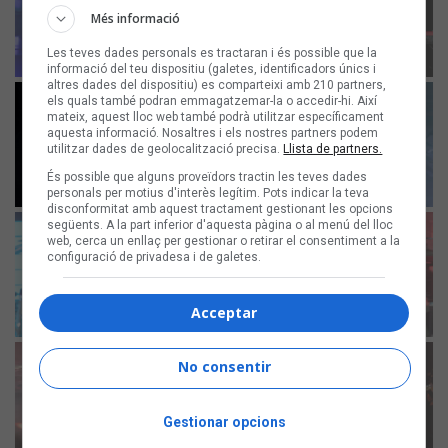
Més informació
Les teves dades personals es tractaran i és possible que la
informació del teu dispositiu (galetes, identificadors únics i
altres dades del dispositiu) es comparteixi amb 210 partners,
els quals també podran emmagatzemar-la o accedir-hi. Així
mateix, aquest lloc web també podrà utilitzar específicament
aquesta informació. Nosaltres i els nostres partners podem
utilitzar dades de geolocalització precisa.
Llista de partners.
És possible que alguns proveïdors tractin les teves dades
personals per motius d'interès legítim. Pots indicar la teva
disconformitat amb aquest tractament gestionant les opcions
següents. A la part inferior d'aquesta pàgina o al menú del lloc
web, cerca un enllaç per gestionar o retirar el consentiment a la
configuració de privadesa i de galetes.
Acceptar
No consentir
Gestionar opcions