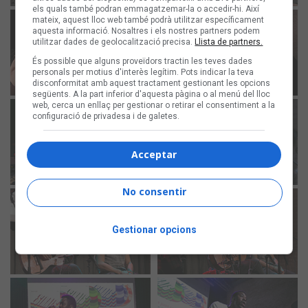
els quals també podran emmagatzemar-la o accedir-hi. Així
mateix, aquest lloc web també podrà utilitzar específicament
aquesta informació. Nosaltres i els nostres partners podem
utilitzar dades de geolocalització precisa.
Llista de partners.
És possible que alguns proveïdors tractin les teves dades
personals per motius d'interès legítim. Pots indicar la teva
disconformitat amb aquest tractament gestionant les opcions
següents. A la part inferior d'aquesta pàgina o al menú del lloc
web, cerca un enllaç per gestionar o retirar el consentiment a la
configuració de privadesa i de galetes.
Acceptar
No consentir
Gestionar opcions