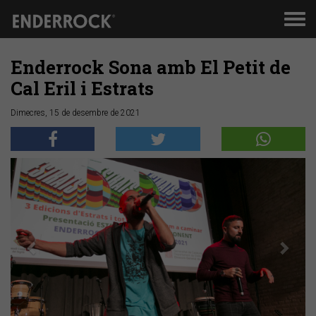
Men
de
nav
Enderrock Sona amb El Petit de
Cal Eril i Estrats
Dimecres, 15 de desembre de 2021
Anterior
Segü