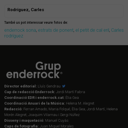
Rodríguez, Carles
També us pot interessar veure fotos de:
enderrock sona
,
estrats de ponent
,
el petit de cal eril
,
Carles
rodríguez
Director editorial:
Lluís Gendrau
Cap de redacció Enderrock:
Jordi Martí Fabra
Coordinació EDR i enderrock.cat:
Èlia Gea
Coordinació Anuari de la Música:
Helena M. Alegret
Redacció:
Ferran Amado, Maria Folqué, Èlia Gea, Jordi Martí, Helena
Morén Alegret, Joaquim Vilarnau i Sergi Núñez
Disseny i maquetació:
Manuel Cuyàs
Caps de fotografia:
Juan Miguel Morales