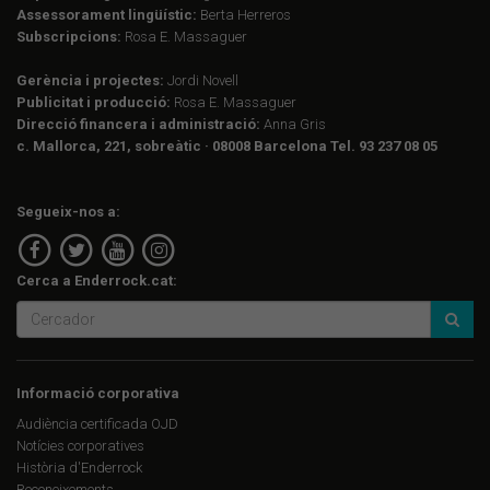
Assessorament lingüístic:
Berta Herreros
Subscripcions:
Rosa E. Massaguer
Gerència i projectes:
Jordi Novell
Publicitat i producció:
Rosa E. Massaguer
Direcció financera i administració:
Anna Gris
c. Mallorca, 221, sobreàtic · 08008 Barcelona Tel. 93 237 08 05
Segueix-nos a:
Cerca a Enderrock.cat:
Informació corporativa
Audiència certificada OJD
Notícies corporatives
Història d'Enderrock
Reconeixements