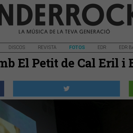
DISCOS
REVISTA
FOTOS
EDR
EDR B
 El Petit de Cal Eril i 