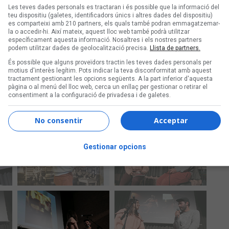
Les teves dades personals es tractaran i és possible que la informació del
teu dispositiu (galetes, identificadors únics i altres dades del dispositiu)
es comparteixi amb 210 partners, els quals també podran emmagatzemar-
la o accedir-hi. Així mateix, aquest lloc web també podrà utilitzar
específicament aquesta informació. Nosaltres i els nostres partners
podem utilitzar dades de geolocalització precisa.
Llista de partners.
És possible que alguns proveïdors tractin les teves dades personals per
motius d'interès legítim. Pots indicar la teva disconformitat amb aquest
tractament gestionant les opcions següents. A la part inferior d'aquesta
pàgina o al menú del lloc web, cerca un enllaç per gestionar o retirar el
consentiment a la configuració de privadesa i de galetes.
No consentir
Acceptar
Gestionar opcions