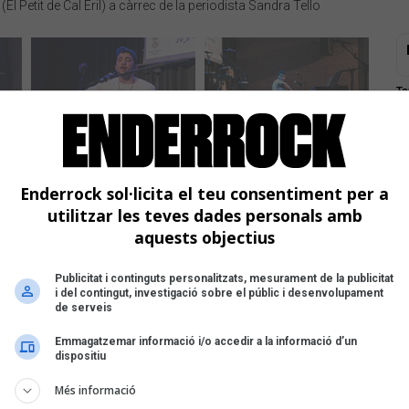
(El Petit de Cal Eril) a càrrec de la periodista Sandra Tello
Ta
e
er
Enderrock sol·licita el teu consentiment per a
utilitzar les teves dades personals amb
aquests objectius
Publicitat i continguts personalitzats, mesurament de la publicitat
i del contingut, investigació sobre el públic i desenvolupament
de serveis
Emmagatzemar informació i/o accedir a la informació d’un
dispositiu
Més informació