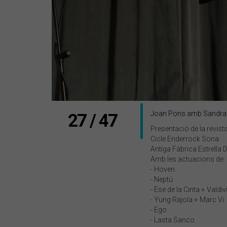
Joan Pons amb Sandra 
27 / 47
Presentació de la revis
Cicle Enderrock Sona
Antiga Fàbrica Estrella
Amb les actuacions de:
- Hoven
- Neptú
- Ese de la Cinta + Valdi
- Yung Rajola + Marc Vi
- Ego
- Lasta Sanco