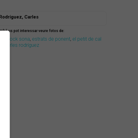
Rodríguez, Carles
mbé us pot interessar veure fotos de:
nderrock sona
,
estrats de ponent
,
el petit de cal
il
,
Carles rodríguez