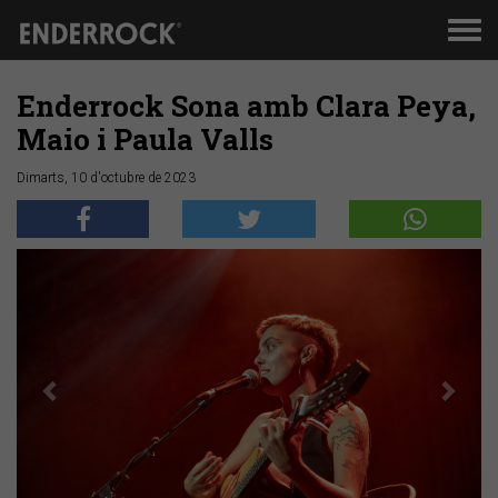
Men
de
nav
Enderrock Sona amb Clara Peya,
Maio i Paula Valls
Dimarts, 10 d'octubre de 2023
Anterior
Segü