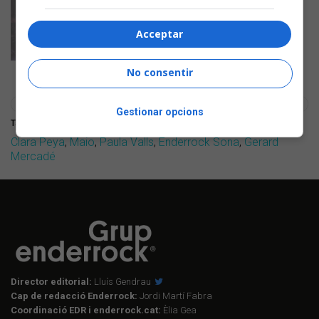
Acceptar
No consentir
Gestionar opcions
També us pot interessar veure fotos de:
Clara Peya
,
Maio
,
Paula Valls
,
Enderrock Sona
,
Gerard
Mercadé
Director editorial:
Lluís Gendrau
Cap de redacció Enderrock:
Jordi Martí Fabra
Coordinació EDR i enderrock.cat:
Èlia Gea