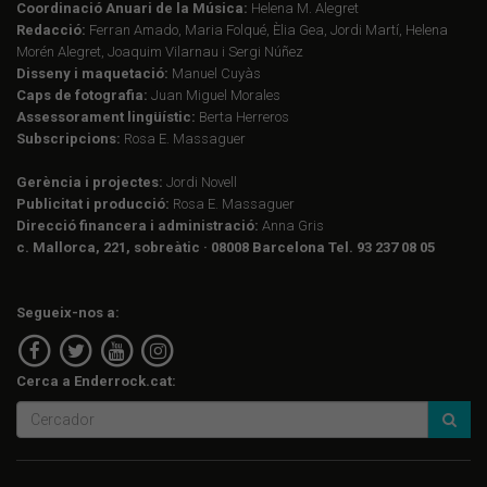
Coordinació Anuari de la Música:
Helena M. Alegret
Redacció:
Ferran Amado, Maria Folqué, Èlia Gea, Jordi Martí, Helena
Morén Alegret, Joaquim Vilarnau i Sergi Núñez
Disseny i maquetació:
Manuel Cuyàs
Caps de fotografia:
Juan Miguel Morales
Assessorament lingüístic:
Berta Herreros
Subscripcions:
Rosa E. Massaguer
Gerència i projectes:
Jordi Novell
Publicitat i producció:
Rosa E. Massaguer
Direcció financera i administració:
Anna Gris
c. Mallorca, 221, sobreàtic · 08008 Barcelona Tel. 93 237 08 05
Segueix-nos a:
Cerca a Enderrock.cat: