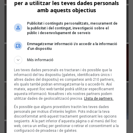
per a utilitzar les teves dades personals
amb aquests objectius
Publicitat i continguts personalitzats, mesurament de
la publicitat i del contingut, investigació sobre el
públic i desenvolupament de serveis
Emmagatzemar informació i/o accedir a la informació
d’un dispositiu
Més informació
Les teves dades personals es tractaran i és possible que la
informació del teu dispositiu (galetes, identificadors únics i
altres dades del dispositiu) es comparteixi amb 210 partners,
els quals també podran emmagatzemar-la o accedir-hi. Així
mateix, aquest lloc web també podrà utilitzar específicament
aquesta informació. Nosaltres i els nostres partners podem
utilitzar dades de geolocalització precisa.
Llista de partners.
És possible que alguns proveïdors tractin les teves dades
personals per motius d'interès legítim. Pots indicar la teva
disconformitat amb aquest tractament gestionant les opcions
següents. A la part inferior d'aquesta pàgina o al menú del lloc
web, cerca un enllaç per gestionar o retirar el consentiment a la
configuració de privadesa i de galetes.