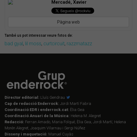
Mercadé, Xavier
Pàgina web
També us pot interessar veure fotos de:
bad gyal
,
lil moss
,
curtcircuit
,
razzmatazz
Director editorial:
Lluís Gendrau
Cap de redacció Enderrock:
Jordi Martí Fabra
Coordinació EDR i enderrock.cat:
Èlia Gea
Coordinació Anuari de la Música:
Helena M. Alegret
Redacció:
Ferran Amado, Maria Folqué, Èlia Gea, Jordi Martí, Helena
Morén Alegret, Joaquim Vilarnau i Sergi Núñez
Disseny i maquetació:
Manuel Cuyàs