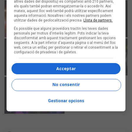
altres dades del dispositiu) es comparteixi amb 210 partners,
els quals també podran emmagatzemar-la o accedir-hi. Així
mateix, aquest lloc web també podrà utilitzar específicament
aquesta informació. Nosaltres i els nostres partners podem
utilitzar dades de geolocalització precisa.
Llista de partners.
És possible que alguns proveïdors tractin les teves dades
personals per motius d'interès legítim. Pots indicar la teva
disconformitat amb aquest tractament gestionant les opcions
següents. A la part inferior d'aquesta pàgina o al menú del lloc
web, cerca un enllaç per gestionar o retirar el consentiment a la
configuració de privadesa i de galetes.
Acceptar
No consentir
Gestionar opcions