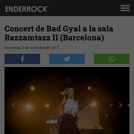
Men
de
nav
Concert de Bad Gyal a la sala
Razzamtazz II (Barcelona)
Diumenge, 5 de novembre de 2017
Anterior
Segü