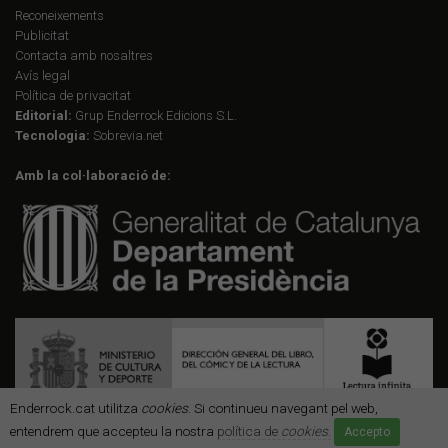
Reconeixements
Publicitat
Contacta amb nosaltres
Avís legal
Política de privacitat
Editorial:
Grup Enderrock Edicions S.L.
Tecnologia:
Sobrevia.net
Amb la col·laboració de:
Enderrock.cat utilitza
cookies
. Si continueu navegant pel web,
entendrem que accepteu la nostra
política de
cookies
.
Accepto