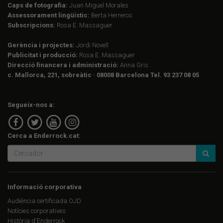
Caps de fotografia:
Juan Miguel Morales
Assessorament lingüístic:
Berta Herreros
Subscripcions:
Rosa E. Massaguer
Gerència i projectes:
Jordi Novell
Publicitat i producció:
Rosa E. Massaguer
Direcció financera i administració:
Anna Gris
c. Mallorca, 221, sobreàtic · 08008 Barcelona Tel. 93 237 08 05
Segueix-nos a:
Cerca a Enderrock.cat:
Informació corporativa
Audiència certificada OJD
Notícies corporatives
Història d'Enderrock