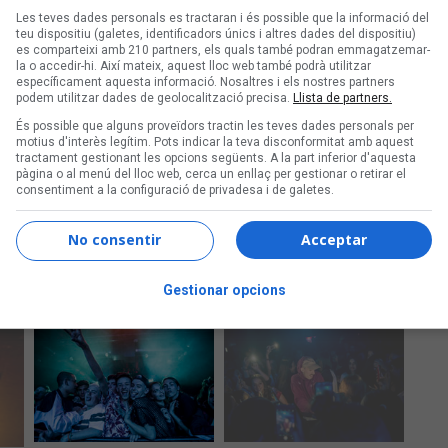
Les teves dades personals es tractaran i és possible que la informació del
teu dispositiu (galetes, identificadors únics i altres dades del dispositiu)
es comparteixi amb 210 partners, els quals també podran emmagatzemar-
Ta
la o accedir-hi. Així mateix, aquest lloc web també podrà utilitzar
b
específicament aquesta informació. Nosaltres i els nostres partners
podem utilitzar dades de geolocalització precisa.
Llista de partners.
És possible que alguns proveïdors tractin les teves dades personals per
motius d'interès legítim. Pots indicar la teva disconformitat amb aquest
tractament gestionant les opcions següents. A la part inferior d'aquesta
pàgina o al menú del lloc web, cerca un enllaç per gestionar o retirar el
consentiment a la configuració de privadesa i de galetes.
No consentir
Acceptar
Gestionar opcions