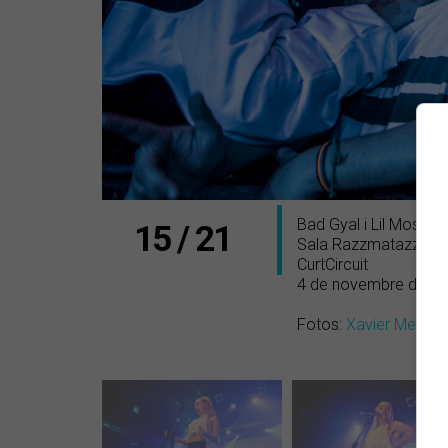
Bad Gyal i Lil Moss
15 / 21
Sala Razzmatazz (Ba
CurtCircuit
4 de novembre de 2
Fotos:
Xavier Merca