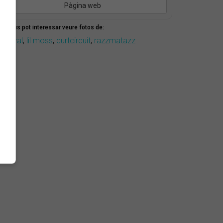
Pàgina web
mbé us pot interessar veure fotos de:
ad gyal
,
lil moss
,
curtcircuit
,
razzmatazz