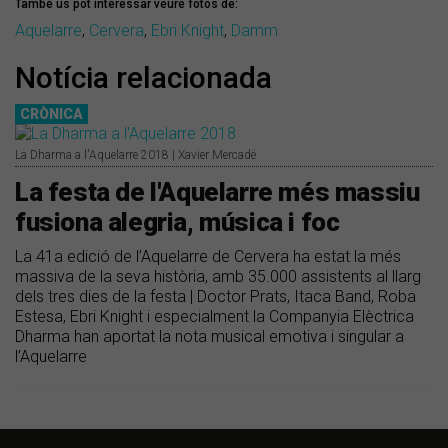
També us pot interessar veure fotos de:
Aquelarre
,
Cervera
,
Ebri Knight
,
Damm
Notícia relacionada
CRÒNICA
La Dharma a l'Aquelarre 2018 | Xavier Mercadé
La festa de l'Aquelarre més massiu
fusiona alegria, música i foc
La 41a edició de l’Aquelarre de Cervera ha estat la més
massiva de la seva història, amb 35.000 assistents al llarg
dels tres dies de la festa | Doctor Prats, Itaca Band, Roba
Estesa, Ebri Knight i especialment la Companyia Elèctrica
Dharma han aportat la nota musical emotiva i singular a
l’Aquelarre