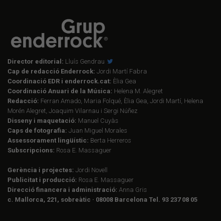
Director editorial:
Lluís Gendrau
Cap de redacció Enderrock:
Jordi Martí Fabra
Coordinació EDR i enderrock.cat:
Èlia Gea
Coordinació Anuari de la Música:
Helena M. Alegret
Redacció:
Ferran Amado, Maria Folqué, Èlia Gea, Jordi Martí, Helena
Morén Alegret, Joaquim Vilarnau i Sergi Núñez
Disseny i maquetació:
Manuel Cuyàs
Caps de fotografia:
Juan Miguel Morales
Assessorament lingüístic:
Berta Herreros
Subscripcions:
Rosa E. Massaguer
Gerència i projectes:
Jordi Novell
Publicitat i producció:
Rosa E. Massaguer
Direcció financera i administració:
Anna Gris
c. Mallorca, 221, sobreàtic · 08008 Barcelona Tel. 93 237 08 05