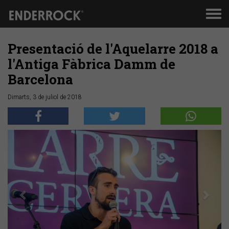
Men
de
nav
Presentació de l'Aquelarre 2018 a
l'Antiga Fàbrica Damm de
Barcelona
Dimarts, 3 de juliol de 2018
Anterior
Segü