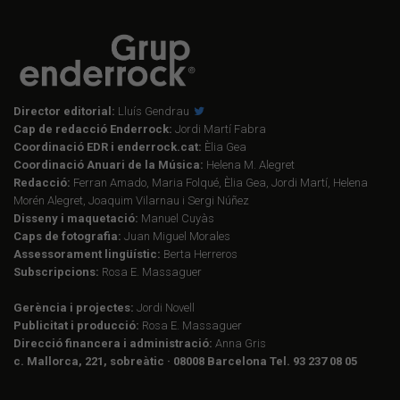
Director editorial:
Lluís Gendrau
Cap de redacció Enderrock:
Jordi Martí Fabra
Coordinació EDR i enderrock.cat:
Èlia Gea
Coordinació Anuari de la Música:
Helena M. Alegret
Redacció:
Ferran Amado, Maria Folqué, Èlia Gea, Jordi Martí, Helena
Morén Alegret, Joaquim Vilarnau i Sergi Núñez
Disseny i maquetació:
Manuel Cuyàs
Caps de fotografia:
Juan Miguel Morales
Assessorament lingüístic:
Berta Herreros
Subscripcions:
Rosa E. Massaguer
Gerència i projectes:
Jordi Novell
Publicitat i producció:
Rosa E. Massaguer
Direcció financera i administració:
Anna Gris
c. Mallorca, 221, sobreàtic · 08008 Barcelona Tel. 93 237 08 05