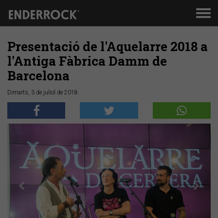
Men
de
nav
Presentació de l'Aquelarre 2018 a
l'Antiga Fàbrica Damm de
Barcelona
Dimarts, 3 de juliol de 2018
Anterior
Segü