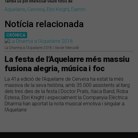
També us pot interessar veure fotos de:
Aquelarre
,
Cervera
,
Ebri Knight
,
Damm
Notícia relacionada
CRÒNICA
La Dharma a l'Aquelarre 2018 | Xavier Mercadé
La festa de l'Aquelarre més massiu
fusiona alegria, música i foc
La 41a edició de l’Aquelarre de Cervera ha estat la més
massiva de la seva història, amb 35.000 assistents al llarg
dels tres dies de la festa | Doctor Prats, Itaca Band, Roba
Estesa, Ebri Knight i especialment la Companyia Elèctrica
Dharma han aportat la nota musical emotiva i singular a
l’Aquelarre