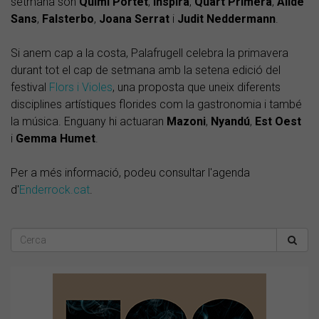
setmana són
Quimi
Portet
,
Inspira
,
Quart
Primera
,
Alidé
Sans
,
Falsterbo
,
Joana
Serrat
i
Judit
Neddermann
.
Si anem cap a la costa, Palafrugell celebra la primavera
durant tot el cap de setmana amb la setena edició del
festival
Flors i Violes
, una proposta que uneix diferents
disciplines artístiques florides com la gastronomia i també
la música. Enguany hi actuaran
Mazoni
,
Nyandú
,
Est Oest
i
Gemma
Humet
.
Per a més informació, podeu consultar l'agenda
d'
Enderrock.cat
.