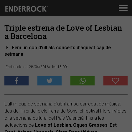
Men
de
nav
Triple estrena de Love of Lesbian
a Barcelona
Fem un cop d'ull als concerts d'aquest cap de
setmana
Enderrock.cat
| 28/04/2016 a les 15:00h
L'últim cap de setmana d'abril arriba carregat de música:
des de l'inici del cicle Terra de Sons, el festival Flors i Violes
o la setmana cultural del País Valencià, fins a les
actuacions de
Love
of
Lesbian
,
Oques
Grasses
,
Est