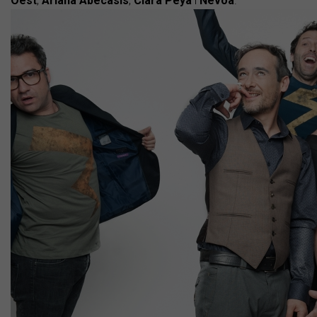
Oest
,
Ariana
Abecasis
,
Clara
Peya
i
Névoa
.