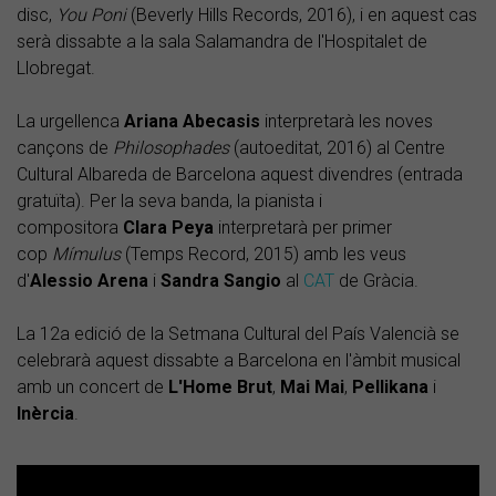
disc,
You Poni
(Beverly Hills Records, 2016), i en aquest cas
serà dissabte a la sala Salamandra de l'Hospitalet de
Llobregat.
La urgellenca
Ariana
Abecasis
interpretarà les noves
cançons de
Philosophades
(autoeditat, 2016) al Centre
Cultural Albareda de Barcelona aquest divendres (entrada
gratuïta). Per la seva banda, la pianista i
compositora
Clara
Peya
interpretarà per primer
cop
Mímulus
(Temps Record, 2015) amb les veus
d'
Alessio
Arena
i
Sandra
Sangio
al
CAT
de Gràcia.
La 12a edició de la Setmana Cultural del País Valencià se
celebrarà aquest dissabte a Barcelona en l'àmbit musical
amb un concert de
L'
Home Brut
,
Mai Mai
,
Pellikana
i
Inèrcia
.