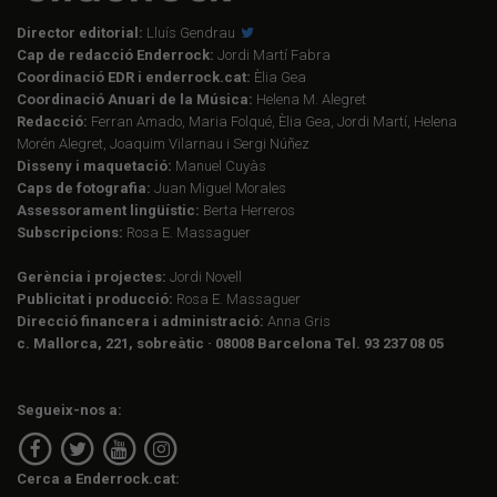
Director editorial:
Lluís Gendrau
Cap de redacció Enderrock:
Jordi Martí Fabra
Coordinació EDR i enderrock.cat:
Èlia Gea
Coordinació Anuari de la Música:
Helena M. Alegret
Redacció:
Ferran Amado, Maria Folqué, Èlia Gea, Jordi Martí, Helena
Morén Alegret, Joaquim Vilarnau i Sergi Núñez
Disseny i maquetació:
Manuel Cuyàs
Caps de fotografia:
Juan Miguel Morales
Assessorament lingüístic:
Berta Herreros
Subscripcions:
Rosa E. Massaguer
Gerència i projectes:
Jordi Novell
Publicitat i producció:
Rosa E. Massaguer
Direcció financera i administració:
Anna Gris
c. Mallorca, 221, sobreàtic · 08008 Barcelona Tel. 93 237 08 05
Segueix-nos a:
Cerca a Enderrock.cat: