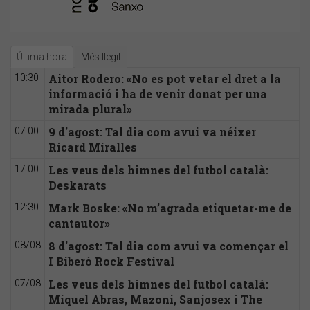
Última hora
Més llegit
Aitor Rodero: «No es pot vetar el dret a la
10:30
informació i ha de venir donat per una
mirada plural»
9 d'agost: Tal dia com avui va néixer
07:00
Ricard Miralles
Les veus dels himnes del futbol català:
17:00
Deskarats
Mark Boske: «No m’agrada etiquetar-me de
12:30
cantautor»
8 d'agost: Tal dia com avui va començar el
08/08
I Biberó Rock Festival
Les veus dels himnes del futbol català:
07/08
Miquel Abras, Mazoni, Sanjosex i The