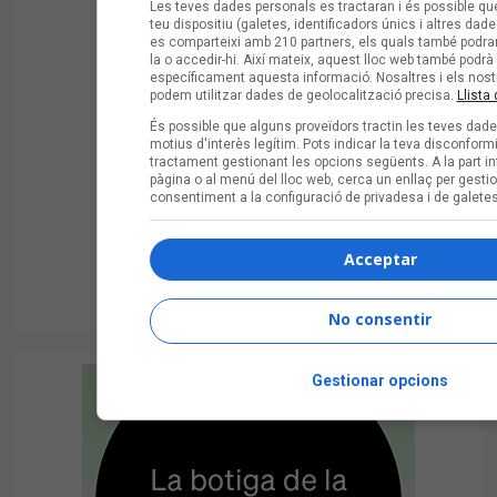
Les teves dades personals es tractaran i és possible que
teu dispositiu (galetes, identificadors únics i altres dade
es comparteixi amb 210 partners, els quals també pod
la o accedir-hi. Així mateix, aquest lloc web també podrà u
específicament aquesta informació. Nosaltres i els nost
podem utilitzar dades de geolocalització precisa.
Llista 
És possible que alguns proveïdors tractin les teves dad
motius d'interès legítim. Pots indicar la teva disconfor
tractament gestionant les opcions següents. A la part in
pàgina o al menú del lloc web, cerca un enllaç per gestion
consentiment a la configuració de privadesa i de galetes
Acceptar
No consentir
Gestionar opcions