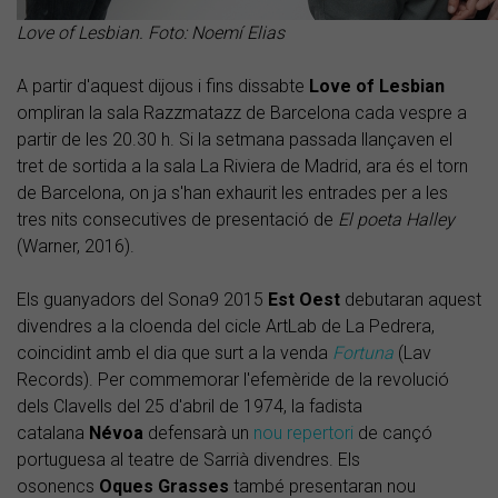
Love of Lesbian. Foto: Noemí Elias
A partir d'aquest dijous i fins dissabte
Love
of
Lesbian
ompliran la sala Razzmatazz de Barcelona cada vespre a
partir de les 20.30 h. Si la setmana passada llançaven el
tret de sortida a la sala La Riviera de Madrid, ara és el torn
de Barcelona, on ja s'han exhaurit les entrades per a les
tres nits consecutives de presentació de
El poeta
Halley
(Warner, 2016).
Els guanyadors del Sona9 2015
Est
Oest
debutaran aquest
divendres a la cloenda del cicle ArtLab de La Pedrera,
coincidint amb el dia que surt a la venda
Fortuna
(Lav
Records). Per commemorar l'efemèride de la revolució
dels Clavells del 25 d'abril de 1974, la fadista
catalana
Névoa
defensarà un
nou repertori
de cançó
portuguesa al teatre de Sarrià divendres. Els
osonencs
Oques Grasses
també presentaran nou