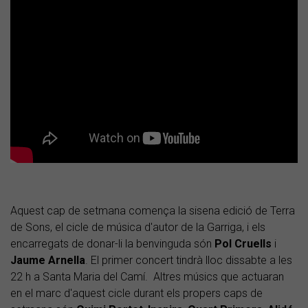
Aquest cap de setmana comença la sisena edició de Terra
de Sons, el cicle de música d'autor de la Garriga, i els
encarregats de donar-li la benvinguda són
Pol
Cruells
i
Jaume
Arnella
. El primer concert tindrà lloc dissabte a les
22 h a Santa Maria del Camí. Altres músics que actuaran
en el marc d'aquest cicle durant els propers caps de