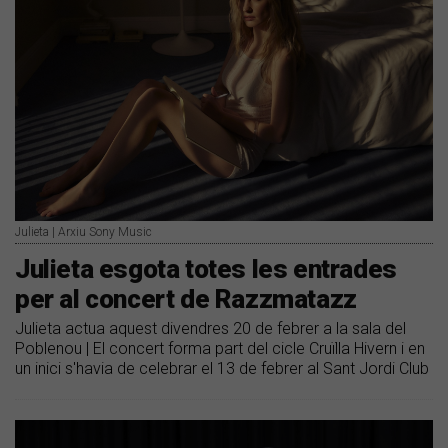
Julieta | Arxiu Sony Music
Julieta esgota totes les entrades
per al concert de Razzmatazz
Julieta actua aquest divendres 20 de febrer a la sala del
Poblenou | El concert forma part del cicle Cruïlla Hivern i en
un inici s'havia de celebrar el 13 de febrer al Sant Jordi Club