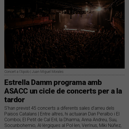
Concert a l'Apolo | Juan Miguel Morales
​Estrella Damm programa amb
ASACC un cicle de concerts per a la
tardor
S'han previst 45 concerts a diferents sales d’arreu dels
Països Catalans | Entre altres, hi actuaran Dan Peralbo i El
Comboi, El Petit de Cal Eril, la Dharma, Anna Andreu, Suu,
Socunbohemio, Al·lèrgiques al Pol·len, Ven’nus, Miki Núñez,