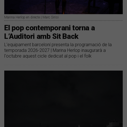
Marina Herlop en directe | Marc Sirisi
El pop contemporani torna a
L’Auditori amb Sit Back
L'equipament barceloní presenta la programació de la
temporada 2026-2027 | Marina Herlop inaugurarà a
l'octubre aquest cicle dedicat al pop i el folk