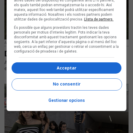
altres dades del dispositiu) es comparteixi amb 210 partners,
els quals també podran emmagatzemar-la o accedir-hi. Així
mateix, aquest lloc web també podrà utilitzar específicament
aquesta informació. Nosaltres i els nostres partners podem
utilitzar dades de geolocalització precisa.
Llista de partners.
És possible que alguns proveïdors tractin les teves dades
personals per motius d'interès legítim. Pots indicar la teva
disconformitat amb aquest tractament gestionant les opcions
següents. A la part inferior d'aquesta pàgina o al menú del lloc
Alba Careta i Henrio | Arxiu
web, cerca un enllaç per gestionar o retirar el consentiment a la
Darrer Udolç al CAT
configuració de privadesa i de galetes.
Alba Careta i Henrio tanquen gira amb col·laboradors
Acceptar
especials del món Càntut
No consentir
Gestionar opcions