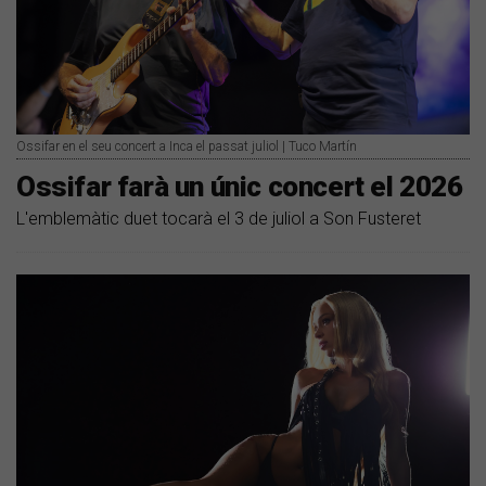
Ossifar en el seu concert a Inca el passat juliol | Tuco Martín
Ossifar farà un únic concert el 2026
L'emblemàtic duet tocarà el 3 de juliol a Son Fusteret