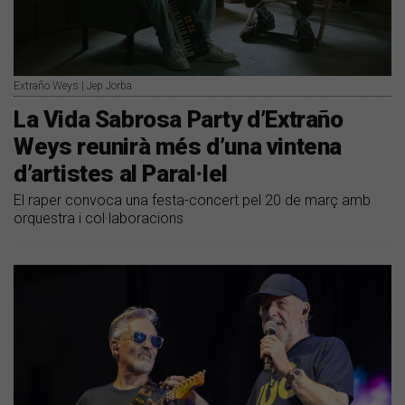
Extraño Weys | Jep Jorba
​La Vida Sabrosa Party d’Extraño
Weys reunirà més d’una vintena
d’artistes al Paral·lel
El raper convoca una festa-concert pel 20 de març amb
orquestra i col·laboracions