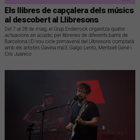
Els llibres de capçalera dels músics
al descobert al Llibresons
Del 7 al 28 de maig, el Grup Enderrock organitza quatre
actuacions en acústic per llibreries de diferents barris de
Barcelona | El nou cicle primaveral del Llibresons comptarà
amb els artistes Gavina.mp3, Galgo Lento, Meritxell Gené i
Cris Juanico