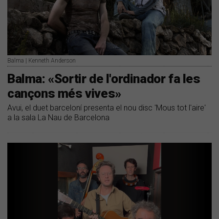
Balma | Kenneth Anderson
Balma: «Sortir de l'ordinador fa les
cançons més vives»
Avui, el duet barceloní presenta el nou disc 'Mous tot l'aire'
a la sala La Nau de Barcelona