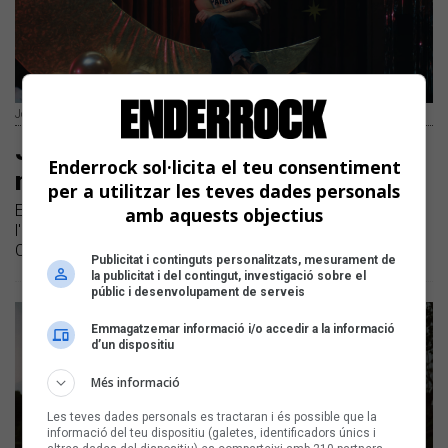
Joan Dausà al videoclip «Welcome To My Party»
Joan Dausà fa un assaig obert de la
Enderrock sol·licita el teu consentiment
nova gira a Cornellà de Llobregat
per a utilitzar les teves dades personals
El músic obre entrades per assistir a l'assaig general de
amb aquests objectius
l'espectacle 'Immortals' el 19 de març a l'Auditori de
Cornellà
Publicitat i continguts personalitzats, mesurament de
la publicitat i del contingut, investigació sobre el
públic i desenvolupament de serveis
Emmagatzemar informació i/o accedir a la informació
d’un dispositiu
Més informació
Les teves dades personals es tractaran i és possible que la
informació del teu dispositiu (galetes, identificadors únics i