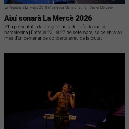
La Pegatina a La Mercè 2018 (Avinguda Maria Cristina) | Xavier Mercadé
Així sonarà La Mercè 2026
S'ha presentat ja la programació de la festa major
barcelonina | Entre el 23 i el 27 de setembre, se celebraran
més d'un centenar de concerts arreu de la ciutat