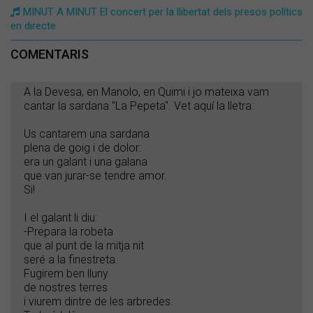
MINUT A MINUT El concert per la llibertat dels presos polítics
en directe
COMENTARIS
A la Devesa, en Manolo, en Quimi i jo mateixa vam
cantar la sardana "La Pepeta". Vet aquí la lletra:
Us cantarem una sardana
plena de goig i de dolor:
era un galant i una galana
que van jurar-se tendre amor.
Si!
I el galant li diu:
-Prepara la robeta
que al punt de la mitja nit
seré a la finestreta.
Fugirem ben lluny
de nostres terres
i viurem dintre de les arbredes.