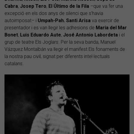
Cabra
,
Josep Tero
,
El Último de la Fila
–que va fer una
excepció en els dos anys de silenci que s’havia
autoimposat– i
Umpah-Pah. Santi Arisa
va exercir de
presentador i es van llegir les adhesions de
Maria del Mar
Bonet
,
Luis Eduardo Aute
,
José Antonio Labordeta
i el
grup de teatre Els Joglars. Per la seva banda, Manuel
Vázquez Montalbán va llegir el manifest Els fonaments de
la nostra pau civil, signat per diferents intel·lectuals
catalans.