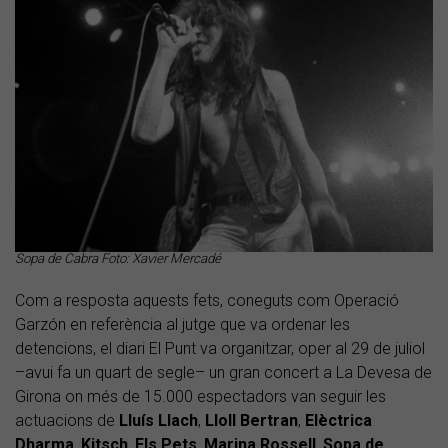
Sopa de Cabra Foto: Xavier Mercadé
Com a resposta aquests fets, coneguts com Operació
Garzón en referència al jutge que va ordenar les
detencions, el diari El Punt va organitzar, oper al 29 de juliol
–avui fa un quart de segle– un gran concert a La Devesa de
Girona on més de 15.000 espectadors van seguir les
actuacions de
Lluís Llach
,
Lloll Bertran
,
Elèctrica
Dharma
,
Kitsch
,
Els Pets
,
Marina Rossell
,
Sopa de