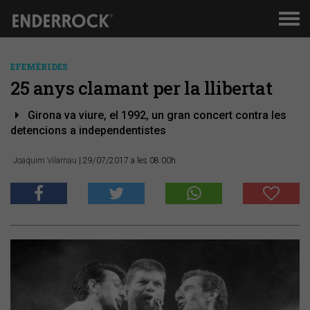
Men
de
nav
EFEMÈRIDES
25 anys clamant per la llibertat
Girona va viure, el 1992, un gran concert contra les
detencions a independentistes
Joaquim Vilarnau
| 29/07/2017 a les 08:00h