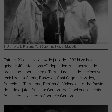
El Último de la Fila amb Toni Coromina | Xavier Mercadé
Entre el 29 de juny i el 14 de juliol de 1992 hi va haver
gairebé 40 detencions d’independentistes acusats de
pressumpta pertinença a Terra Lliure. Les detencions van
tenir lloc a a Girona, Banyoles, Sant Cugat del Vallès,
Barcelona, Tarragona, Benicarló i València. L’ordre l’havia
donada el jutge Baltasar Garzón, motiu pel qual aquests
fets es coneixen com Operació Garzón.