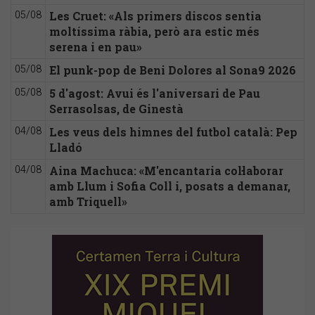
Les Cruet: «Als primers discos sentia
05/08
moltíssima ràbia, però ara estic més
serena i en pau»
El punk-pop de Beni Dolores al Sona9 2026
05/08
5 d'agost: Avui és l'aniversari de Pau
05/08
Serrasolsas, de Ginestà
Les veus dels himnes del futbol català: Pep
04/08
Lladó
Aina Machuca: «M'encantaria col·laborar
04/08
amb Llum i Sofia Coll i, posats a demanar,
amb Triquell»