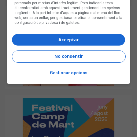
personals per motius d'interès legítim. Pots indicar la teva
disconformitat amb aquest tractament gestionant les opcions
següents. A la part inferior d'aquesta pàgina o al menú del lloc
web, cerca un enllaç per gestionar o retirar el consentiment a la
configuració de privadesa i de galetes.
Acceptar
No consentir
Gestionar opcions