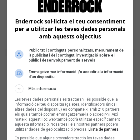
Enderrock sol·licita el teu consentiment
per a utilitzar les teves dades personals
amb aquests objectius
Publicitat i continguts personalitzats, mesurament de
la publicitat i del contingut, investigació sobre el
públic i desenvolupament de serveis
Emmagatzemar informació i/o accedir a la informació
d’un dispositiu
Més informació
Les teves dades personals es tractaran i és possible que la
informació del teu dispositiu (galetes, identificadors únics i
altres dades del dispositiu) es comparteixi amb 210 partners,
els quals també podran emmagatzemar-la o accedir-hi. Així
mateix, aquest lloc web també podrà utilitzar específicament
aquesta informació. Nosaltres i els nostres partners podem
utilitzar dades de geolocalització precisa.
Llista de partners.
És possible que alguns proveïdors tractin les teves dades