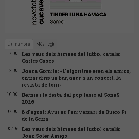
Última hora
Més llegit
Les veus dels himnes del futbol català:
17:00
Carles Cases
Joana Gomila: «L’algoritme eren els amics,
12:30
entrar dins un bar, anar a un concert, la
revista de torn»
Bèrnia i la festa del pop fusió al Sona9
10:30
2026
6 d'agost: Avui és l'aniversari de Quico Pi
07:00
de la Serra
Les veus dels himnes del futbol català:
05/08
Joan Soler Amigó