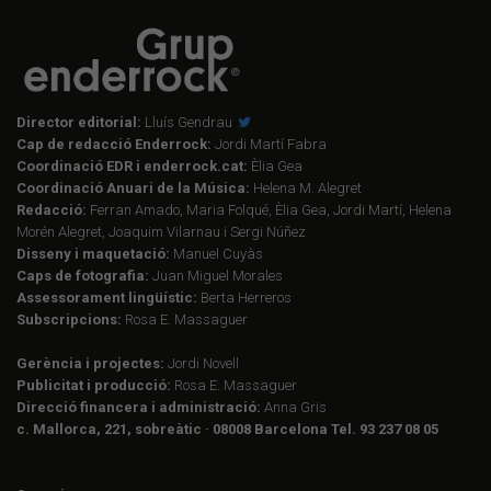
Director editorial:
Lluís Gendrau
Cap de redacció Enderrock:
Jordi Martí Fabra
Coordinació EDR i enderrock.cat:
Èlia Gea
Coordinació Anuari de la Música:
Helena M. Alegret
Redacció:
Ferran Amado, Maria Folqué, Èlia Gea, Jordi Martí, Helena
Morén Alegret, Joaquim Vilarnau i Sergi Núñez
Disseny i maquetació:
Manuel Cuyàs
Caps de fotografia:
Juan Miguel Morales
Assessorament lingüístic:
Berta Herreros
Subscripcions:
Rosa E. Massaguer
Gerència i projectes:
Jordi Novell
Publicitat i producció:
Rosa E. Massaguer
Direcció financera i administració:
Anna Gris
c. Mallorca, 221, sobreàtic · 08008 Barcelona Tel. 93 237 08 05