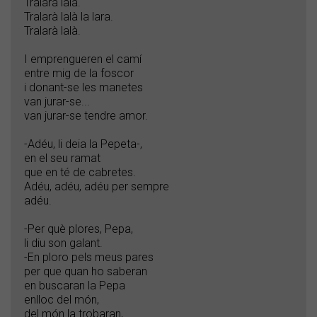
Tralarà lalà.
Tralarà lalà la lara.
Tralarà lalà.
I emprengueren el camí
entre mig de la foscor
i donant-se les manetes
van jurar-se...
van jurar-se tendre amor.
-Adéu, li deia la Pepeta-,
en el seu ramat
que en té de cabretes.
Adéu, adéu, adéu per sempre
adéu.
-Per què plores, Pepa,
li diu son galant.
-En ploro pels meus pares
per que quan ho saberan
en buscaran la Pepa
enlloc del món,
del món la trobaran,