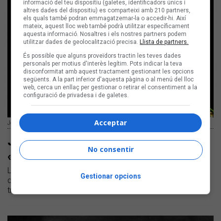
informació del teu dispositiu (galetes, identificadors únics i
altres dades del dispositiu) es comparteixi amb 210 partners,
els quals també podran emmagatzemar-la o accedir-hi. Així
mateix, aquest lloc web també podrà utilitzar específicament
aquesta informació. Nosaltres i els nostres partners podem
utilitzar dades de geolocalització precisa.
Llista de partners.
És possible que alguns proveïdors tractin les teves dades
personals per motius d'interès legítim. Pots indicar la teva
disconformitat amb aquest tractament gestionant les opcions
següents. A la part inferior d'aquesta pàgina o al menú del lloc
web, cerca un enllaç per gestionar o retirar el consentiment a la
configuració de privadesa i de galetes.
Acceptar
Josep Tero ha col·laborat amb nombrosos artistes | Juan Miguel Morales
Josep Tero estrena el videoclip de
No consentir
«Desamor» entre foc i onades
La cançó se situa en una etapa d'"entrediscos" | A final
Gestionar opcions
d'any el cantautor escalenc publicarà un disc dedicat a la
tradició musical dels pobles occità i jueu