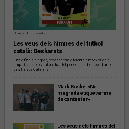
El cromo de Deskarats
Les veus dels himnes del futbol
català: Deskarats
Fins a finals d'agost, repassarem diferents himnes que els
grups i artistes catalans han fet per equips de futbol d'arreu
dels Països Catalans
Mark Boske: «No
m’agrada etiquetar-me
de cantautor»
Les veus dels himnes del