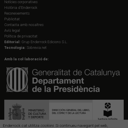
Notícies corporatives
Història d'Enderrock
Reconeixements
Publicitat
Contacta amb nosaltres
Avís legal
Política de privacitat
Editorial:
Grup Enderrock Edicions S.L.
Tecnologia:
Sobrevia.net
Amb la col·laboració de:
Enderrock.cat utilitza
cookies
. Si continueu navegant pel web,