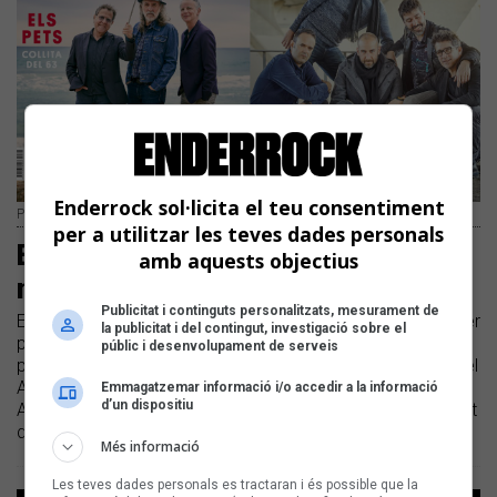
Enderrock sol·licita el teu consentiment
Portes dels números 333 i 334 d'Enderrock
per a utilitzar les teves dades personals
Els Pets i Blaumut irrompen al doble
amb aquests objectius
número d'Enderrock de maig
Publicitat i continguts personalitzats, mesurament de
​El número 333 de la revista dedica la portada a Els Pets per
la publicitat i del contingut, investigació sobre el
parlar amb profunditat del nou disc '1963' | També s'hi
públic i desenvolupament de serveis
poden trobar entrevistes a Magalí Sare, Marc Parrot, Miquel
Abras, Xavi Sarrià, Toti Soler i Josep Tero, entre altres |
Emmagatzemar informació i/o accedir a la informació
d’un dispositiu
Aquest maig també es publica el número 334 amb Blaumut
de portada i una guia dels festivals d'aquesta temporada
Més informació
Les teves dades personals es tractaran i és possible que la