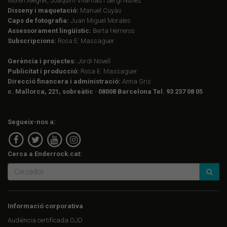
Morén Alegret, Joaquim Vilarnau i Sergi Núñez
Disseny i maquetació:
Manuel Cuyàs
Caps de fotografia:
Juan Miguel Morales
Assessorament lingüístic:
Berta Herreros
Subscripcions:
Rosa E. Massaguer
Gerència i projectes:
Jordi Novell
Publicitat i producció:
Rosa E. Massaguer
Direcció financera i administració:
Anna Gris
c. Mallorca, 221, sobreàtic · 08008 Barcelona Tel. 93 237 08 05
Segueix-nos a:
Cerca a Enderrock.cat:
Informació corporativa
Audiència certificada OJD