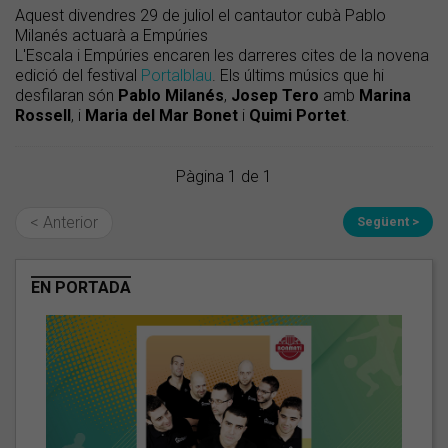
Aquest divendres 29 de juliol el cantautor cubà Pablo
Milanés actuarà a Empúries
L'Escala i Empúries encaren les darreres cites de la novena
edició del festival
Portalblau
. Els últims músics que hi
desfilaran són
Pablo
Milanés
,
Josep
Tero
amb
Marina
Rossell
, i
Maria
del
Mar
Bonet
i
Quimi
Portet
.
Pàgina 1 de 1
< Anterior
Següent >
EN PORTADA