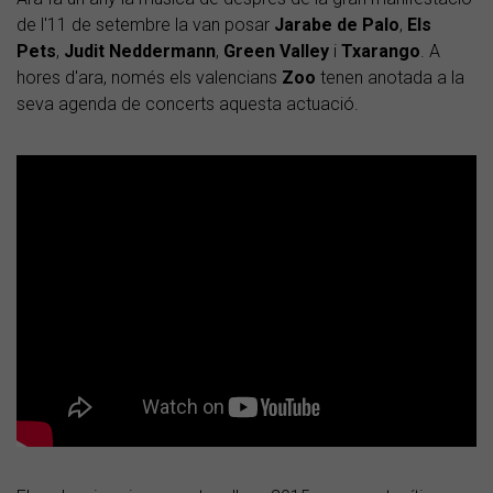
de l'11 de setembre la van posar
Jarabe
de
Palo
,
Els
Pets
,
Judit
Neddermann
,
Green
Valley
i
Txarango
. A
hores d'ara, només els valencians
Zoo
tenen anotada a la
seva agenda de concerts aquesta actuació.