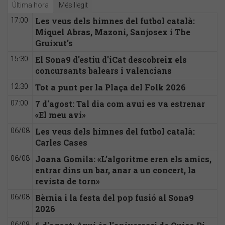
Última hora
Més llegit
Les veus dels himnes del futbol català:
17:00
Miquel Abras, Mazoni, Sanjosex i The
Gruixut’s
El Sona9 d'estiu d'iCat descobreix els
15:30
concursants balears i valencians
Tot a punt per la Plaça del Folk 2026
12:30
7 d'agost: Tal dia com avui es va estrenar
07:00
«El meu avi»
Les veus dels himnes del futbol català:
06/08
Carles Cases
Joana Gomila: «L’algoritme eren els amics,
06/08
entrar dins un bar, anar a un concert, la
revista de torn»
Bèrnia i la festa del pop fusió al Sona9
06/08
2026
06/08