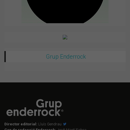
Grup Enderrock
Director editorial:
Lluís Gendrau
Cap de redacció Enderrock:
Jordi Martí Fabra