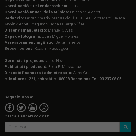
Coordinació EDR i enderrock.cat:
Èlia Gea
Coordinació Anuari de la Música:
Helena M. Alegret
Redacció:
Ferran Amado, Maria Folqué, Èlia Gea, Jordi Martí, Helena
Morén Alegret, Joaquim Vilarnau i Sergi Núñez
Disseny i maquetació:
Manuel Cuyàs
Caps de fotografia:
Juan Miguel Morales
Assessorament lingüístic:
Berta Herreros
Subscripcions:
Rosa E. Massaguer
Gerència i projectes:
Jordi Novell
Publicitat i producció:
Rosa E. Massaguer
Direcció financera i administració:
Anna Gris
c. Mallorca, 221, sobreàtic · 08008 Barcelona Tel. 93 237 08 05
Segueix-nos a:
Cerca a Enderrock.cat: