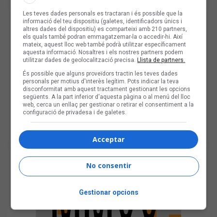
Les teves dades personals es tractaran i és possible que la
informació del teu dispositiu (galetes, identificadors únics i
altres dades del dispositiu) es comparteixi amb 210 partners,
els quals també podran emmagatzemar-la o accedir-hi. Així
mateix, aquest lloc web també podrà utilitzar específicament
aquesta informació. Nosaltres i els nostres partners podem
utilitzar dades de geolocalització precisa.
Llista de partners.
És possible que alguns proveïdors tractin les teves dades
personals per motius d'interès legítim. Pots indicar la teva
disconformitat amb aquest tractament gestionant les opcions
següents. A la part inferior d'aquesta pàgina o al menú del lloc
web, cerca un enllaç per gestionar o retirar el consentiment a la
configuració de privadesa i de galetes.
Acceptar
No consentir
Gestionar opcions