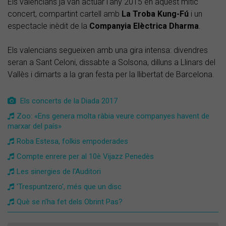
Els valencians ja van actuar l'any 2015 en aquest mític
concert, compartint cartell amb
La Troba Kung-Fú
i un
espectacle inèdit de la
Companyia
Elèctrica
Dharma
.
Els valencians segueixen amb una gira intensa: divendres
seran a Sant Celoni, dissabte a Solsona, dilluns a Llinars del
Vallès i dimarts a la gran festa per la llibertat de Barcelona.
Els concerts de la Diada 2017
Zoo: «Ens genera molta ràbia veure companyes havent de
marxar del país»
Roba Estesa, folkis empoderades
Compte enrere per al 10è Vijazz Penedès
Les sinergies de l'Auditori
'Trespuntzero', més que un disc
Què se n'ha fet dels Obrint Pas?