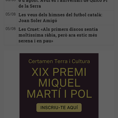
6 d'agost: Avui és l'aniversari de Quico Pi
de la Serra
Les veus dels himnes del futbol català:
05/08
Joan Soler Amigó
Les Cruet: «Als primers discos sentia
05/08
moltíssima ràbia, però ara estic més
serena i en pau»