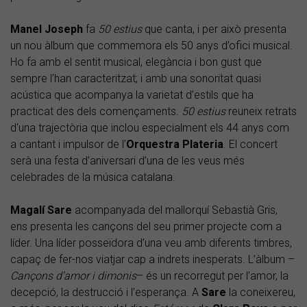
Manel Joseph
fa
50 estius
que canta, i per això presenta
un nou àlbum que commemora els 50 anys d’ofici musical.
Ho fa amb el sentit musical, elegància i bon gust que
sempre l’han caracteritzat; i amb una sonoritat quasi
acústica que acompanya la varietat d’estils que ha
practicat des dels començaments.
50 estius
reuneix retrats
d'una trajectòria que inclou especialment els 44 anys com
a cantant i impulsor de l’
Orquestra Plateria
. El concert
serà una festa d’aniversari d’una de les veus més
celebrades de la música catalana.
Magalí Sare
acompanyada del mallorquí Sebastià Gris,
ens presenta les cançons del seu primer projecte com a
líder. Una líder posseïdora d’una veu amb diferents timbres,
capaç de fer-nos viatjar cap a indrets inesperats. L’àlbum –
Cançons d’amor i dimonis
– és un recorregut per l’amor, la
decepció, la destrucció i l’esperança. A
Sare
la coneixereu,