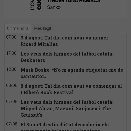
Última hora
Més llegit
9 d'agost: Tal dia com avui va néixer
07:00
Ricard Miralles
Les veus dels himnes del futbol català:
17:00
Deskarats
Mark Boske: «No m’agrada etiquetar-me de
12:30
cantautor»
8 d'agost: Tal dia com avui va començar el
08/08
I Biberó Rock Festival
Les veus dels himnes del futbol català:
07/08
Miquel Abras, Mazoni, Sanjosex i The
Gruixut’s
El Sona9 d'estiu d'iCat descobreix els
07/08
concursants balears i valencians