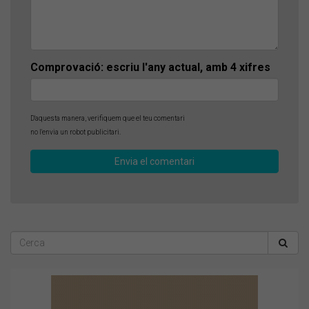
Comprovació: escriu l'any actual, amb 4 xifres
D'aquesta manera, verifiquem que el teu comentari
no l'envia un robot publicitari.