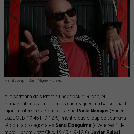
Manel Joseph | Juan Miguel Morales
A la setmana dels Premis Enderrock a Girona, el
BarnaSants no s'atura per als que es quedin a Barcelona. El
dijous mateix dels Premis hi actua
Paula Navajas
(Harlem
Jazz Club, 19.45 h, 9-12 €), mentre que el cap de setmana
té com a protagonistes
Santi Eizaguirre
(divendres 1 de
març, Harlem Jazz Club, 19.45 h, 9-12 €),
Javier Ruibal