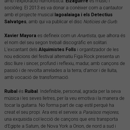
amb l’exploració humorística.
Eizaguirre
és músic i
sociòleg. El 2013 es va donar a conèixer com a cantautor
amb el projecte musical
Iagoalaiaga i els Detectius
Salvatges
, amb qui va publicar el disc
Notícies de Gurb
.
Xavier Mayora
es defineix com un
Anartista,
que alhora és
el nom del seu segon treball discogràfic en solitari.
L'excantant dels
Alquimistes Folls
i organitzador de les
nou edicions del festival alternatiu Figa Rock presenta un
disc lliure i sincer, profund i reflexiu, madur, amb cançons de
passió i de revolta arrelades a la terra, d’amor i de lluita,
amb vocació de transformació.
Ruibal
és
Ruibal
. Indefinible, personal, agrada per la seva
música i les seves lletres, per la veu emotiva i la manera de
tocar la guitarra. No forma part de cap estil perquè ha
creat el seu propi. Ara ens el serveix a
Paraísos mejores
,
una exquisida col·lecció de cançons que ens transporta
d’Egipte a Saturn, de Nova York a Orion, de nord a sud i