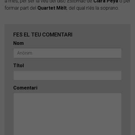
a més, per ser la veu del disc
Estómac
de
Clara Peya
o per
formar part del
Quartet Mèlt
, del qual n’és la soprano.
FES EL TEU COMENTARI
Nom
Títol
Comentari