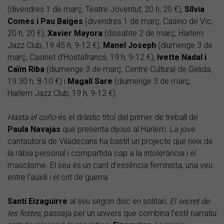
(divendres 1 de març, Teatre Joventut, 20 h, 20 €),
Sílvia
Comes i Pau Baiges
(divendres 1 de març, Casino de Vic,
20 h, 20 €),
Xavier Mayora
(dissabte 2 de març, Harlem
Jazz Club, 19.45 h, 9-12 €),
Manel Joseph
(diumenge 3 de
març, Casinet d’Hostafrancs, 19 h, 9-12 €),
Ivette Nadal i
Caïm Riba
(diumenge 3 de març, Centre Cultural de Gelida,
19.30 h, 8-10 €) i
Magalí Sare
(diumenge 3 de març,
Harlem Jazz Club, 19 h, 9-12 €).
Hasta el coño
és el dràstic títol del primer de treball de
Paula Navajas
que presenta dijous al Harlem. La jove
cantautora de Viladecans ha bastit un projecte que neix de
la ràbia personal i compartida cap a la intolerància i el
masclisme. El seu és un cant d’essència feminista, una veu
entre l’auxili i el crit de guerra.
Santi Eizaguirre
al seu segon disc en solitari,
El secret de
les festes,
passeja per un univers que combina l’estil narratiu