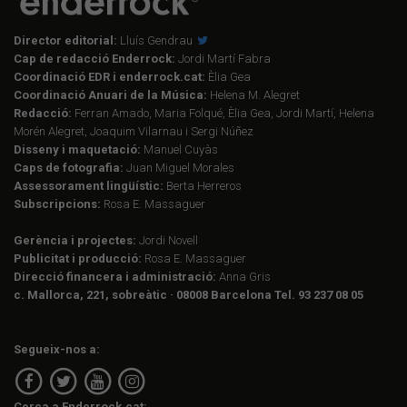
Director editorial:
Lluís Gendrau
Cap de redacció Enderrock:
Jordi Martí Fabra
Coordinació EDR i enderrock.cat:
Èlia Gea
Coordinació Anuari de la Música:
Helena M. Alegret
Redacció:
Ferran Amado, Maria Folqué, Èlia Gea, Jordi Martí, Helena
Morén Alegret, Joaquim Vilarnau i Sergi Núñez
Disseny i maquetació:
Manuel Cuyàs
Caps de fotografia:
Juan Miguel Morales
Assessorament lingüístic:
Berta Herreros
Subscripcions:
Rosa E. Massaguer
Gerència i projectes:
Jordi Novell
Publicitat i producció:
Rosa E. Massaguer
Direcció financera i administració:
Anna Gris
c. Mallorca, 221, sobreàtic · 08008 Barcelona Tel. 93 237 08 05
Segueix-nos a:
Cerca a Enderrock.cat: