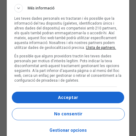
Més informació
Les teves dades personals es tractaran i és possible que la
informació del teu dispositiu (galetes, identificadors únics i
altres dades del dispositiu) es comparteixi amb 210 partners,
els quals també podran emmagatzemar-la o accedir-hi. Així
mateix, aquest lloc web també podrà utilitzar específicament
aquesta informació. Nosaltres i els nostres partners podem
utilitzar dades de geolocalització precisa.
Llista de partners.
És possible que alguns proveïdors tractin les teves dades
personals per motius d'interès legítim. Pots indicar la teva
disconformitat amb aquest tractament gestionant les opcions
següents. A la part inferior d'aquesta pàgina o al menú del lloc
web, cerca un enllaç per gestionar o retirar el consentiment a la
configuració de privadesa i de galetes.
Acceptar
No consentir
Gestionar opcions