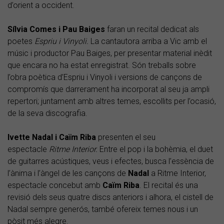
d’orient a occident.
Sílvia Comes i Pau Baiges
faran un recital dedicat als
poetes
Espriu i Vinyoli.
La cantautora arriba a Vic amb el
músic i productor Pau Baiges, per presentar material inèdit
que encara no ha estat enregistrat. Són treballs sobre
l’obra poètica d’Espriu i Vinyoli i versions de cançons de
compromís que darrerament ha incorporat al seu ja ampli
repertori; juntament amb altres temes, escollits per l’ocasió,
de la seva discografia.
Ivette Nadal i Caïm Riba
presenten el seu
espectacle
Ritme Interior.
Entre el pop i la bohèmia,
el duet
de guitarres acústiques, veus i efectes, busca l’essència de
l’ànima i l’àngel de les cançons de
Nadal
a Ritme Interior,
espectacle concebut amb
Caïm Riba
. El recital és una
revisió dels seus quatre discs anteriors i alhora, el cistell de
Nadal sempre generós, també ofereix temes nous i un
pòsit més alegre.