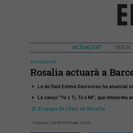
ACTUALITAT
VÍDEOS
ACTUALITAT
Rosalia actuarà a Barc
La de Sant Esteve Sesrovires ha anunciat un 
La cançó "Yo x Ti, Tú x Mí", que interpreta
El mapa de l'èxit de Rosalia
Enderrock
| 16/09/2019 a les 10:31h