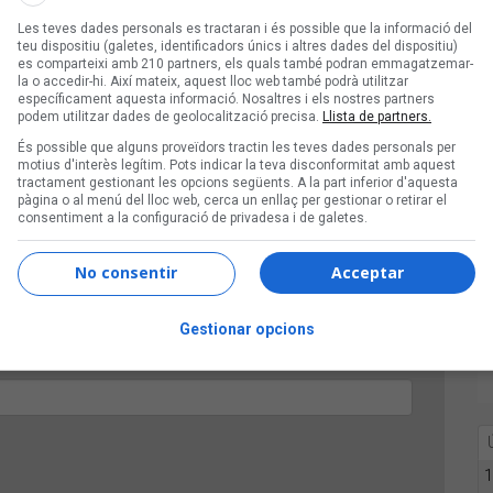
Les teves dades personals es tractaran i és possible que la informació del
teu dispositiu (galetes, identificadors únics i altres dades del dispositiu)
es comparteixi amb 210 partners, els quals també podran emmagatzemar-
la o accedir-hi. Així mateix, aquest lloc web també podrà utilitzar
específicament aquesta informació. Nosaltres i els nostres partners
podem utilitzar dades de geolocalització precisa.
Llista de partners.
És possible que alguns proveïdors tractin les teves dades personals per
motius d'interès legítim. Pots indicar la teva disconformitat amb aquest
tractament gestionant les opcions següents. A la part inferior d'aquesta
pàgina o al menú del lloc web, cerca un enllaç per gestionar o retirar el
consentiment a la configuració de privadesa i de galetes.
No consentir
Acceptar
Gestionar opcions
ifres
1