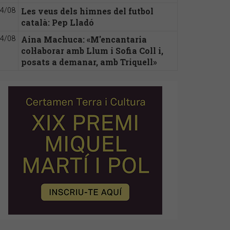
Les veus dels himnes del futbol
4/08
català: Pep Lladó
Aina Machuca: «M'encantaria
4/08
col·laborar amb Llum i Sofia Coll i,
posats a demanar, amb Triquell»