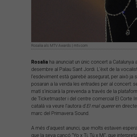
Rosalia als MTV Awards | mtv.com
Rosalia
ha anunciat un únic concert a Catalunya
desembre al Palau Sant Jordi. L'èxit de la vocali
l'esdeviment està gairebé assegurat, per això ja s'h
posaran a la venda les entrades per al concert: s
matí s'iniciarà la prevenda a través de la platafor
de Ticketmaster i del centre comercial El Corte In
català va veure l'autora d'
El mal querer
en directe 
marc del Primavera Sound.
A més d'aquest anunci, que molts estaven espera
que la seva cançó "Yo x Ti, Tú x Mí", que interpre