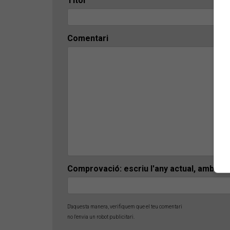
Títol
Comentari
Comprovació: escriu l'any actual, amb 4 x
D'aquesta manera, verifiquem que el teu comentari
no l'envia un robot publicitari.