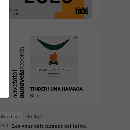
Última hora
Més llegit
Les veus dels himnes del futbol
7:00