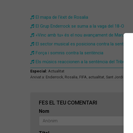
El mapa de l'èxit de Rosalia
El Grup Enderrock se suma a la vaga del 18-O
«Vinc amb tu» és el nou avançament de Maruja L
El sector musical es posiciona contra la sentènc
Força i somnis contra la sentència
Els músics reaccionen a la sentència del Tribuna
Especial:
Actualitat
Arxivat a:
Enderrock
,
Rosalia
,
FIFA
,
actualitat
,
Sant Jordi
FES EL TEU COMENTARI
Nom