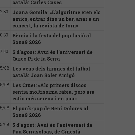
català: Carles Cases
Joana Gomila: «L’algoritme eren els
2:30
amics, entrar dins un bar, anar a un
concert, la revista de torn»
Bèrnia i la festa del pop fusió al
0:30
Sona9 2026
6 d'agost: Avui és l'aniversari de
7:00
Quico Pi de la Serra
Les veus dels himnes del futbol
5/08
català: Joan Soler Amigó
Les Cruet: «Als primers discos
5/08
sentia moltíssima ràbia, però ara
estic més serena i en pau»
El punk-pop de Beni Dolores al
5/08
Sona9 2026
5 d'agost: Avui és l'aniversari de
5/08
Pau Serrasolsas, de Ginestà