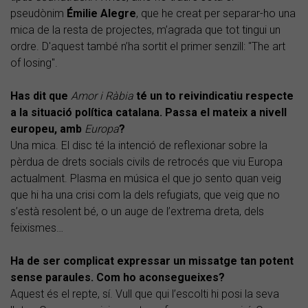
pseudònim
Émilie Alegre
, que he creat per separar-ho una
mica de la resta de projectes, m’agrada que tot tingui un
ordre. D'aquest també n’ha sortit el primer senzill: "The art
of losing".
Has dit que
Amor i Ràbia
té un to reivindicatiu respecte
a la situació política catalana. Passa el mateix a nivell
europeu, amb
Europa
?
Una mica. El disc té la intenció de reflexionar sobre la
pèrdua de drets socials civils de retrocés que viu Europa
actualment. Plasma en música el que jo sento quan veig
que hi ha una crisi com la dels refugiats, que veig que no
s’està resolent bé, o un auge de l’extrema dreta, dels
feixismes…
Ha de ser complicat expressar un missatge tan potent
sense paraules. Com ho aconsegueixes?
Aquest és el repte, sí. Vull que qui l’escolti hi posi la seva