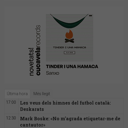
Última hora
Més llegit
Les veus dels himnes del futbol català:
17:00
Deskarats
Mark Boske: «No m’agrada etiquetar-me de
12:30
cantautor»