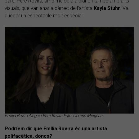
pare, Pere Rovira, amb melodia a piano i també amb arts
visuals, que van anar a càrrec de l’artista
Kayla Stuhr
. Va
quedar un espectacle molt especial!
Emília Rovira Alegre i Pere Rovira Foto: Llorenç Melgosa
Podríem dir que Emília Rovira és una artista
polifacètica, doncs?