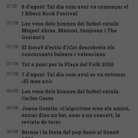
8 d'agost: Tal dia com avui va començar el
07:00
I Biberó Rock Festival
Les veus dels himnes del futbol català:
07/08
Miquel Abras, Mazoni, Sanjosex i The
Gruixut’s
El Sona9 d'estiu d'iCat descobreix els
07/08
concursants balears i valencians
Tot a punt per la Plaça del Folk 2026
07/08
7 d'agost: Tal dia com avui es va estrenar
07/08
«El meu avi»
Les veus dels himnes del futbol català:
06/08
Carles Cases
Joana Gomila: «L’algoritme eren els amics,
06/08
entrar dins un bar, anar a un concert, la
revista de torn»
Bèrnia i la festa del pop fusió al Sona9
06/08