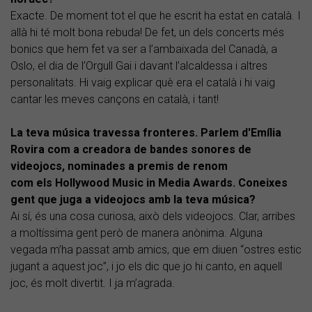
Exacte. De moment tot el que he escrit ha estat en català. I
allà hi té molt bona rebuda! De fet, un dels concerts més
bonics que hem fet va ser a l’ambaixada del Canadà, a
Oslo, el dia de l’Orgull Gai i davant l’alcaldessa i altres
personalitats. Hi vaig explicar què era el català i hi vaig
cantar les meves cançons en català, i tant!
La teva música travessa fronteres. Parlem d'Emília
Rovira com a creadora de bandes sonores de
videojocs, nominades a premis de renom
com els Hollywood Music in Media Awards. Coneixes
gent que juga a videojocs amb la teva música?
Ai sí, és una cosa curiosa, això dels videojocs. Clar, arribes
a moltíssima gent però de manera anònima. Alguna
vegada m’ha passat amb amics, que em diuen “ostres estic
jugant a aquest joc”, i jo els dic que jo hi canto, en aquell
joc, és molt divertit. I ja m’agrada.