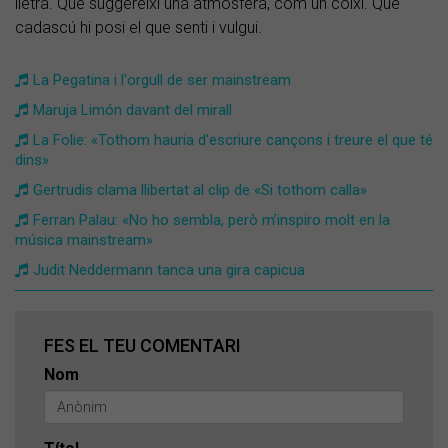
lletra. Que suggereixi una atmosfera, com un coixí. Que
cadascú hi posi el que senti i vulgui.
La Pegatina i l'orgull de ser mainstream
Maruja Limón davant del mirall
La Folie: «Tothom hauria d'escriure cançons i treure el que té
dins»
Gertrudis clama llibertat al clip de «Si tothom calla»
Ferran Palau: «No ho sembla, però m’inspiro molt en la
música mainstream»
Judit Neddermann tanca una gira capicua
FES EL TEU COMENTARI
Nom