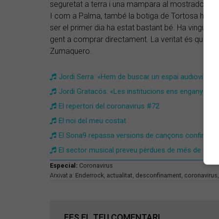
seguretat a terra i una mampara al mostrador que 
I com a Palma, també la botiga de Tortosa ha ting
ser el primer dia ha estat bastant bé. Ha vingut
gent a comprar directament. La veritat és que h
Zumaquero.
Jordi Serra: «Hem de buscar un espai audiovisual
Jordi Gratacós: «Les institucions ens enganyen»
El repertori del coronavirus #72
El noi del meu costat
El Sona9 repassa versions de cançons confinade
El sector musical preveu pèrdues de més de 110 m
Especial:
Coronavirus
Arxivat a:
Enderrock
,
actualitat
,
desconfinament
,
coronavirus
FES EL TEU COMENTARI