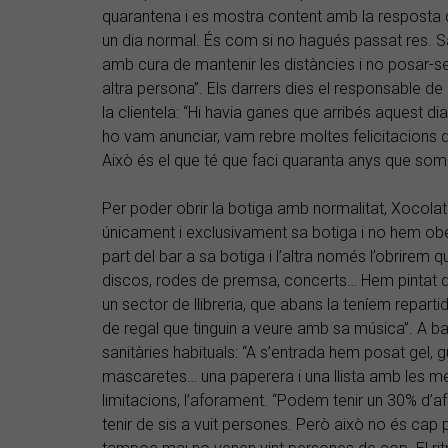
quarantena i es mostra content amb la resposta d
un dia normal. És com si no hagués passat res. S
amb cura de mantenir les distàncies i no posar-se
altra persona”. Els darrers dies el responsable de 
la clientela: “Hi havia ganes que arribés aquest dia
ho vam anunciar, vam rebre moltes felicitacions d
Això és el que té que faci quaranta anys que som 
Per poder obrir la botiga amb normalitat, Xocolat
únicament i exclusivament sa botiga i no hem obe
part del bar a sa botiga i l’altra només l’obrirem q
discos, rodes de premsa, concerts… Hem pintat de 
un sector de llibreria, que abans la teníem repart
de regal que tinguin a veure amb sa música”. A 
sanitàries habituals: “A s’entrada hem posat gel,
mascaretes… una paperera i una llista amb les mes
limitacions, l’aforament. “Podem tenir un 30% d’
tenir de sis a vuit persones. Però això no és cap