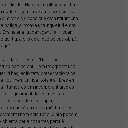
els clients. “Ha estat molt parescut a
a mateixa gent ja ve amb consciència i
 a mirar els discos que està mirant una
la botiga ja notava una inquietud entre
. Ens ha anat trucant gent i ahir, quan
e gent que ens deia ‘que bé que obriu’.
aquí”.
 ha adaptat l'espai. “Hem obert
rt sa part de bar. Hem incorporat una
uan hi hagi activitats: presentacions de
nou i hem unificat tots els llibres en
ida, i també estem incorporant articles
banda, lògicament de les mesures
 guants, mocadors de paper,
ures que s’han de seguir”. Entre les
aforament i hem calculat que ara podem
 problema per a nosaltres perquè