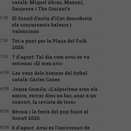
català: Miquel Abras, Mazoni,
Sanjosex i The Gruixut’s
El Sona9 d'estiu d'iCat descobreix
5:30
els concursants balears i
valencians
Tot a punt per la Plaça del Folk
2:30
2026
7 d'agost: Tal dia com avui es va
7:00
estrenar «El meu avi»
Les veus dels himnes del futbol
6/08
català: Carles Cases
Joana Gomila: «L’algoritme eren els
6/08
amics, entrar dins un bar, anar a un
concert, la revista de torn»
Bèrnia i la festa del pop fusió al
6/08
Sona9 2026
6 d'agost: Avui és l'aniversari de
6/08