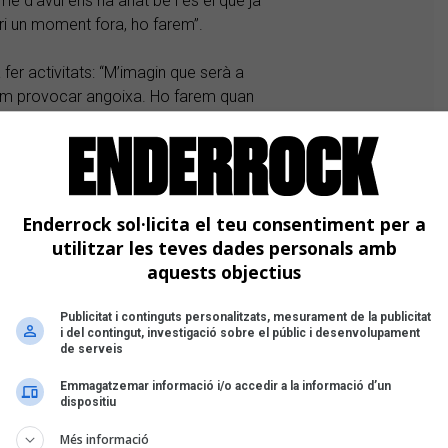
e d’avui ens ha anat bé i és el que ja
eri un moment fora, ho farem”.
 a fer activitats: “M’imagin que serà a
lem provocar angoixa. Ho farem quan
ents” reflexiona Sancho.
e ha obert. La seva realitat és diferent
i noms i des de l’agost passat estrena
Enderrock sol·licita el teu consentiment per a
ital ebrenca. “Vam fer una mudança
utilitzar les teves dades personals amb
 També seguim portant discos compactes
aquests objectius
etes…” explica Andrés Zumaquero,
Publicitat i continguts personalitzats, mesurament de la publicitat
i del contingut, investigació sobre el públic i desenvolupament
de serveis
mbé s’adequa al que dicta
recomanacions i només deixem entrar una
Emmagatzemar informació i/o accedir a la informació d’un
dispositiu
im gel i guants, és obligatori l’ús de
 targeta. Hem posat un vinil de
Més informació