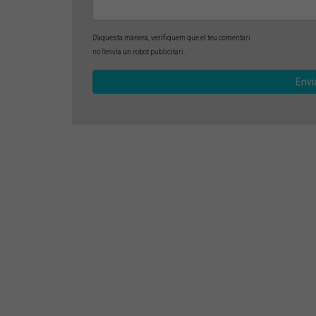
D'aquesta manera, verifiquem que el teu comentari
no l'envia un robot publicitari.