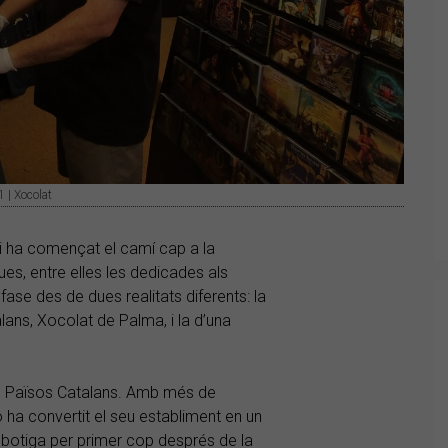
1 | Xocolat
1 i ha començat el camí cap a la
es, entre elles les dedicades als
se des de dues realitats diferents: la
ans, Xocolat de Palma, i la d’una
ls Països Catalans. Amb més de
 ha convertit el seu establiment en un
la botiga per primer cop després de la