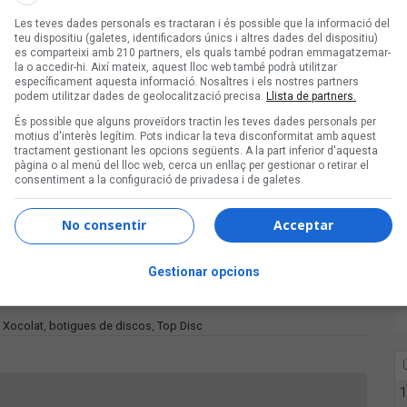
ens aïlla una mica dels clients”.
Les teves dades personals es tractaran i és possible que la informació del
ut una bona afluència de clients. “Per
teu dispositiu (galetes, identificadors únics i altres dades del dispositiu)
 gent a buscar comandes, però també
es comparteixi amb 210 partners, els quals també podran emmagatzemar-
la o accedir-hi. Així mateix, aquest lloc web també podrà utilitzar
e quedat sorprès positivament” conclou
específicament aquesta informació. Nosaltres i els nostres partners
podem utilitzar dades de geolocalització precisa.
Llista de partners.
És possible que alguns proveïdors tractin les teves dades personals per
motius d'interès legítim. Pots indicar la teva disconformitat amb aquest
 comú per a la música»
tractament gestionant les opcions següents. A la part inferior d'aquesta
pàgina o al menú del lloc web, cerca un enllaç per gestionar o retirar el
consentiment a la configuració de privadesa i de galetes.
No consentir
Acceptar
s
Gestionar opcions
ilions d'euros
,
Xocolat
,
botigues de discos
,
Top Disc
1