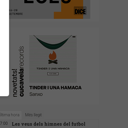
Última hora
Més llegit
Les veus dels himnes del futbol
7:00