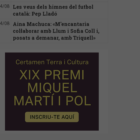
Les veus dels himnes del futbol
4/08
català: Pep Lladó
Aina Machuca: «M'encantaria
4/08
col·laborar amb Llum i Sofia Coll i,
posats a demanar, amb Triquell»