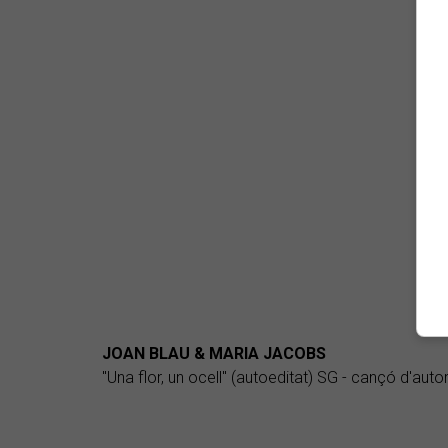
JOAN BLAU & MARIA JACOBS
"Una flor, un ocell" (autoeditat) SG - cançó d'auto