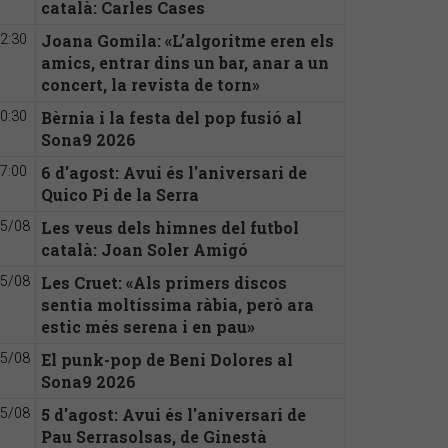
català: Carles Cases
Joana Gomila: «L’algoritme eren els
2:30
amics, entrar dins un bar, anar a un
concert, la revista de torn»
Bèrnia i la festa del pop fusió al
0:30
Sona9 2026
6 d'agost: Avui és l'aniversari de
7:00
Quico Pi de la Serra
Les veus dels himnes del futbol
5/08
català: Joan Soler Amigó
Les Cruet: «Als primers discos
5/08
sentia moltíssima ràbia, però ara
estic més serena i en pau»
El punk-pop de Beni Dolores al
5/08
Sona9 2026
5 d'agost: Avui és l'aniversari de
5/08
Pau Serrasolsas, de Ginestà