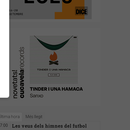
Última hora
Més llegit
Les veus dels himnes del futbol
7:00