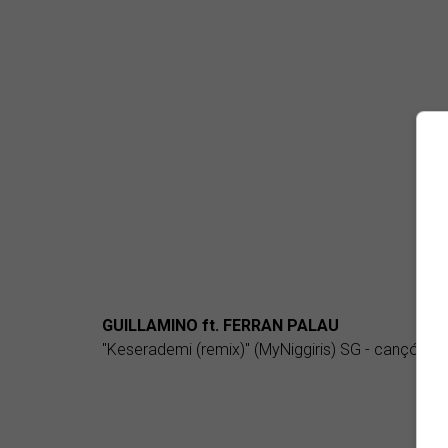
GUILLAMINO ft. FERRAN PALAU
"Keserademi (remix)" (MyNiggiris) SG - cançó-ele