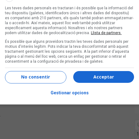
Les teves dades personals es tractaran i és possible que la informació del
teu dispositiu (galetes, identificadors únics i altres dades del dispositiu)
es comparteixi amb 210 partners, els quals també podran emmagatzemar-
la o accedir-hi. Així mateix, aquest lloc web també podrà utilitzar
específicament aquesta informació. Nosaltres i els nostres partners
podem utilitzar dades de geolocalització precisa.
Llista de partners.
És possible que alguns proveïdors tractin les teves dades personals per
motius d'interès legítim. Pots indicar la teva disconformitat amb aquest
tractament gestionant les opcions següents. A la part inferior d'aquesta
pàgina o al menú del lloc web, cerca un enllaç per gestionar o retirar el
consentiment a la configuració de privadesa i de galetes.
No consentir
Acceptar
Gestionar opcions
r
1