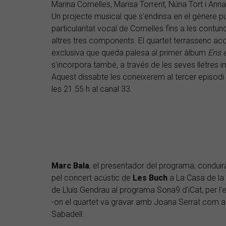
Marina Comelles, Marisa Torrent, Núria Tort i Ann
Un projecte musical que s'endinsa en el gènere pu
particularitat vocal de Comelles fins a les contu
altres tres components. El quartet terrassenc ac
exclusiva que queda palesa al primer àlbum
Ens 
s'incorpora també, a través de les seves lletres irr
Aquest dissabte les coneixerem al tercer episod
les 21.55 h al canal 33.
Marc Bala
, el presentador del programa, conduir
pel concert acústic de
Les Buch
a La Casa de la 
de Lluís Gendrau al programa Sona9 d'iCat, per l
-on el quartet va gravar amb Joana Serrat com a p
Sabadell.