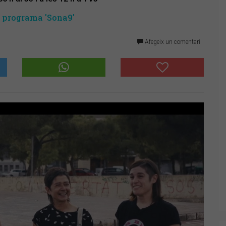
 programa 'Sona9'
Afegeix un comentari