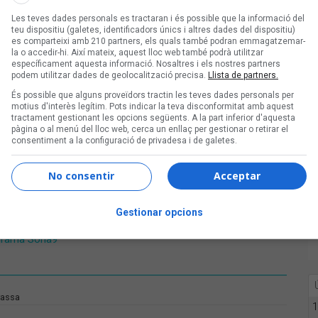
de la primera versió, amb sis capítols
Les teves dades personals es tractaran i és possible que la informació del
teu dispositiu (galetes, identificadors únics i altres dades del dispositiu)
nguany i, en l'últim, s'hi desvetllarà el
es comparteixi amb 210 partners, els quals també podran emmagatzemar-
 que tindrà lloc a la sala La Mirona de
la o accedir-hi. Així mateix, aquest lloc web també podrà utilitzar
específicament aquesta informació. Nosaltres i els nostres partners
podem utilitzar dades de geolocalització precisa.
Llista de partners.
És possible que alguns proveïdors tractin les teves dades personals per
ssabte següent a les 12 h del migdia a
motius d'interès legítim. Pots indicar la teva disconformitat amb aquest
tractament gestionant les opcions següents. A la part inferior d'aquesta
pàgina o al menú del lloc web, cerca un enllaç per gestionar o retirar el
consentiment a la configuració de privadesa i de galetes.
 'Sona9'
Cat
No consentir
Acceptar
ona9 d'iCat
Gestionar opcions
s de la final del concurs
rograma Sona9
rassa
1