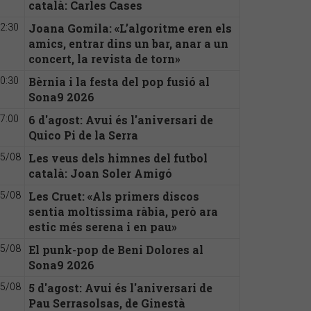
català: Carles Cases
Joana Gomila: «L’algoritme eren els
2:30
amics, entrar dins un bar, anar a un
concert, la revista de torn»
Bèrnia i la festa del pop fusió al
0:30
Sona9 2026
6 d'agost: Avui és l'aniversari de
7:00
Quico Pi de la Serra
Les veus dels himnes del futbol
5/08
català: Joan Soler Amigó
Les Cruet: «Als primers discos
5/08
sentia moltíssima ràbia, però ara
estic més serena i en pau»
El punk-pop de Beni Dolores al
5/08
Sona9 2026
5 d'agost: Avui és l'aniversari de
5/08
Pau Serrasolsas, de Ginestà