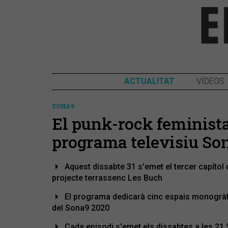
ACTUALITAT
VÍDEOS
SONA9
El punk-rock feminista
programa televisiu So
Aquest dissabte 31 s'emet el tercer capítol
projecte terrassenc Les Buch
El programa dedicarà cinc espais monogràfics 
del Sona9 2020
Cada episodi s'emet els dissabtes a les 21.55