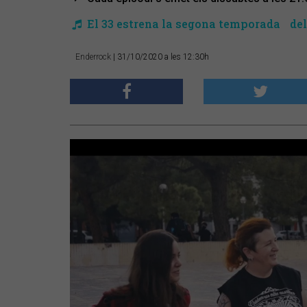
El 33 estrena la segona temporada del
Enderrock
| 31/10/2020 a les 12:30h