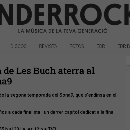
DISCOS
REVISTA
FOTOS
EDR
EDR 
 de Les Buch aterra al
na9
 de la segona temporada del Sona9, que s'endinsa en el
a cada finalista i un darrer capítol dedicat a la final
 h al 33 i a les 12 h a TV3