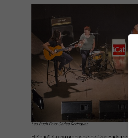
Les Buch Foto: Carles Rodríguez
El Sona9 és una producció de Grup Enderrock rea