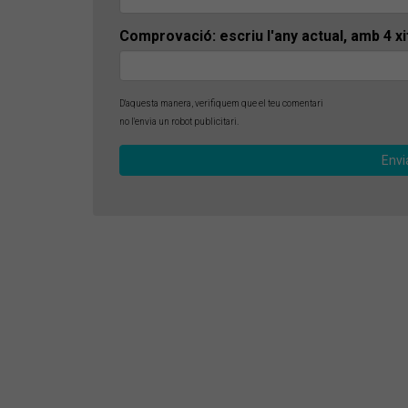
Comprovació: escriu l'any actual, amb 4 x
D'aquesta manera, verifiquem que el teu comentari
no l'envia un robot publicitari.