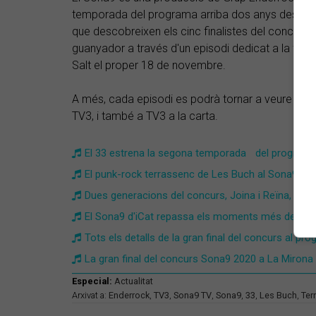
temporada del programa arriba dos anys després 
que descobreixen els cinc finalistes del concurs d'e
guanyador a través d'un episodi dedicat a la final,
Salt el proper 18 de novembre.
A més, cada episodi es podrà tornar a veure el di
TV3, i també a TV3 a la carta.
El 33 estrena la segona temporada del programa
El punk-rock terrassenc de Les Buch al Sona9 d'i
Dues generacions del concurs, Joina i Reïna, al S
El Sona9 d'iCat repassa els moments més destacat
Tots els detalls de la gran final del concurs al p
La gran final del concurs Sona9 2020 a La Mirona
Especial:
Actualitat
Arxivat a:
Enderrock
,
TV3
,
Sona9 TV
,
Sona9
,
33
,
Les Buch
,
Ter