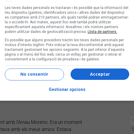
ere, tot el que porto dins".
Les teves dades personals es tractaran i és possible que la informació del
teu dispositiu (galetes, identificadors únics i altres dades del dispositiu)
es comparteixi amb 210 partners, els quals també podran emmagatzemar-
la o accedir-hi. Així mateix, aquest lloc web també podrà utilitzar
específicament aquesta informació. Nosaltres i els nostres partners
podem utilitzar dades de geolocalització precisa.
Llista de partners.
És possible que alguns proveïdors tractin les teves dades personals per
motius d'interès legítim. Pots indicar la teva disconformitat amb aquest
tractament gestionant les opcions següents. A la part inferior d'aquesta
he escoltat tota la vida i que m'ha
pàgina o al menú del lloc web, cerca un enllaç per gestionar o retirar el
consentiment a la configuració de privadesa i de galetes.
e el pop-rock de
Lax'n'Busto
amb els
'altre".
No consentir
Acceptar
Gestionar opcions
ent amb l'Arnau Moreno. Era un moment
 estava amb els meus amics. Estava
1