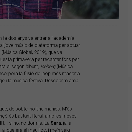
n fa dos anys va entrar a l’acadèmia
ir al jove músic de plataforma per actuar
a
(Música Global, 2019), que va
questa primavera per recaptar fons per
ara el segon àlbum,
Iceberg
(Música
incorpora la fusió del pop més macarra
atge i la música festiva. Descobrim amb
que, de sobte, no tinc manies. M'és
 cançó és bastant literal: amb les meves
lit. I si no, no dormia. La
Sara
, ja la
al que era el meu lloc, i me'n vaig