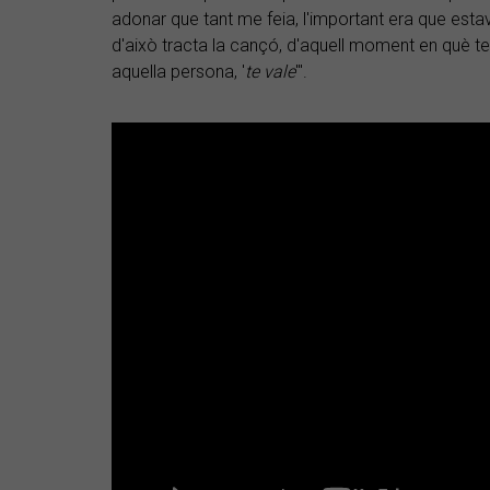
adonar que tant me feia, l'important era que estava a
d'això tracta la cançó, d'aquell moment en què 
aquella persona, '
te vale
'".