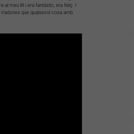
l meu llit i era fantàstic, era feliç. I
te n'adones que qualsevol cosa amb