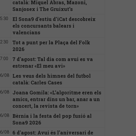
català: Miquel Abras, Mazoni,
Sanjosex i The Gruixut’s
El Sona9 d'estiu d'iCat descobreix
5:30
els concursants balears i
valencians
Tot a punt per la Plaça del Folk
2:30
2026
7 d'agost: Tal dia com avui es va
7:00
estrenar «El meu avi»
Les veus dels himnes del futbol
6/08
català: Carles Cases
Joana Gomila: «L’algoritme eren els
6/08
amics, entrar dins un bar, anar a un
concert, la revista de torn»
Bèrnia i la festa del pop fusió al
6/08
Sona9 2026
6 d'agost: Avui és l'aniversari de
6/08