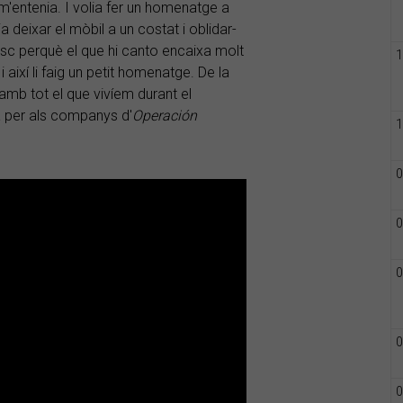
m'entenia. I volia fer un homenatge a
eixar el mòbil a un costat i oblidar-
disc perquè el que hi canto encaixa molt
1
i així li faig un petit homenatge. De la
mb tot el que vivíem durant el
a per als companys d'
Operación
1
0
0
0
0
0