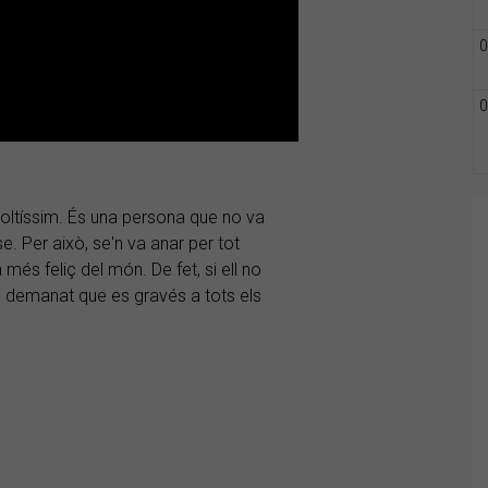
0
0
oltíssim. És una persona que no va
se. Per això, se'n va anar per tot
més feliç del món. De fet, si ell no
s demanat que es gravés a tots els