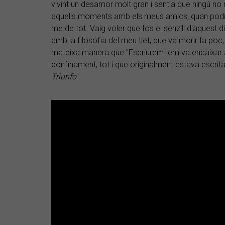
vivint un desamor molt gran i sentia que ningú no 
aquells moments amb els meus amics, quan podia d
me de tot. Vaig voler que fos el senzill d'aquest 
amb la filosofia del meu tiet, que va morir fa poc, 
mateixa manera que "Escriurem" em va encaixar a
confinament, tot i que originalment estava escrit
Triunfo
".