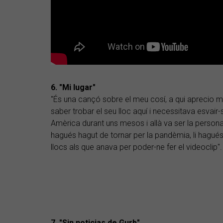
6. "Mi lugar"
"És una cançó sobre el meu cosí, a qui aprecio m
saber trobar el seu lloc aquí i necessitava esvair-
Amèrica durant uns mesos i allà va ser la persona 
hagués hagut de tornar per la pandèmia, li hagué
llocs als que anava per poder-ne fer el videoclip".
7. "Sin noticias de Gurb"