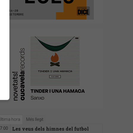
Última hora
Més llegit
Les veus dels himnes del futbol
7:00