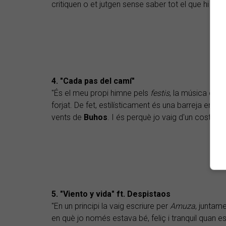
critiquen o et jutgen sense saber tot el que hi darr
4. "Cada pas del camí"
"És el meu propi himne pels
festis
, la música que 
forjat. De fet, estilísticament és una barreja entr
vents de
Buhos
. I és perquè jo vaig d'un costat a l
5. "Viento y vida" ft. Despistaos
"En un principi la vaig escriure per
Amuza
, juntam
en què jo només estava bé, feliç i tranquil quan