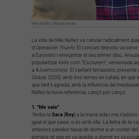
Miki Núñez | Michal Novak
La vida de Miki Núñez va canviar radicalment qua
d’
Operación Triunfo
. El concurs televisiu va serv
a Eurovisió i enregistrar el seu primer disc,
Amuz
popularitzar èxits com “Escriurem”, versionada a
a #Joemcorono. El cantant terrassenc presenta 
Global, 2020), amb tres temes en català, en què 
que tant li agrada, amb la influència del mestiss
Núñez la nova referència, cançó per cançó.
1. "Me vale"
"Arriba la
Sara
[
Roy
] a la meva vida i me n'adono 
igual el que passi, si és amb ella. La lletra de la
anteriors parelles havia de dormir a un costat del l
primera nit que es va quedar a dormir es va posar 