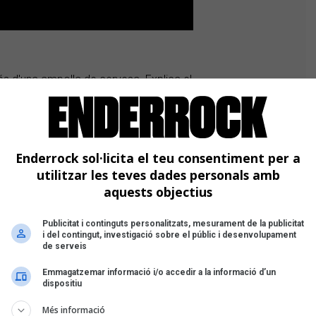
vés d'una ampolla de cervesa. Explica el
b una persona tenint una relació
ia".
Enderrock sol·licita el teu consentiment per a
utilitzar les teves dades personals amb
aquests objectius
Publicitat i continguts personalitzats, mesurament de la publicitat
i del contingut, investigació sobre el públic i desenvolupament
roductor Paco Salazar, mentre en
de serveis
gradar el que feia, així que vam
 "Todo lo que llevo dentro". La lletra
Emmagatzemar informació i/o accedir a la informació d’un
dispositiu
es no ensenyo el que porto dins, només
de defensa davant aquells que et
Més informació