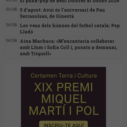
El punk-pop de Beni Dolores al Sona9 2026
05/08
5 d'agost: Avui és l'aniversari de Pau
05/08
Serrasolsas, de Ginestà
Les veus dels himnes del futbol català: Pep
04/08
Lladó
Aina Machuca: «M'encantaria col·laborar
04/08
amb Llum i Sofia Coll i, posats a demanar,
amb Triquell»