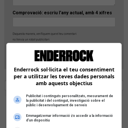
Comprovació: escriu l'any actual, amb 4 xifres
D'aquesta manera, verifiquem que el teu comentari
no l'envia un robot publicitari.
Enderrock sol·licita el teu consentiment
per a utilitzar les teves dades personals
amb aquests objectius
Publicitat i continguts personalitzats, mesurament de
la publicitat i del contingut, investigació sobre el
públic i desenvolupament de serveis
Emmagatzemar informació i/o accedir a la informació
d’un dispositiu