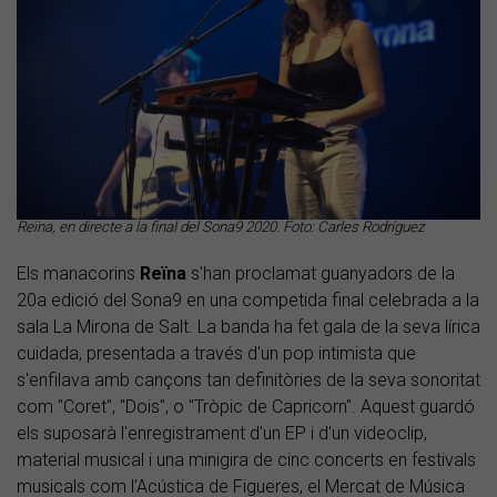
Reïna, en directe a la final del Sona9 2020. Foto: Carles Rodríguez
Els manacorins
Reïna
s'han proclamat guanyadors de la
20a edició del Sona9 en una competida final celebrada a la
sala La Mirona de Salt. La banda ha fet gala de la seva lírica
cuidada, presentada a través d'un pop intimista que
s'enfilava amb cançons tan definitòries de la seva sonoritat
com "Coret", "Dois", o "Tròpic de Capricorn". Aquest guardó
els suposarà l'enregistrament d'un EP i d'un videoclip,
material musical i una minigira de cinc concerts en festivals
musicals com l’Acústica de Figueres, el Mercat de Música