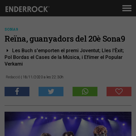
Men
de
nav
SONA9
Reïna, guanyadors del 20è Sona9
Les Buch s'emporten el premi Joventut; Lles l'Èxit;
Pol Bordas el Cases de la Música, i Efímer el Popular
Verkami
Redacció
| 18/11/2020 a les 22:30h