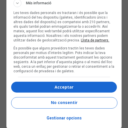
Més informació
Les teves dades personals es tractaran i és possible que la
informació del teu dispositiu (galetes, identificadors únics i
altres dades del dispositiu) es comparteixi amb 210 partners,
els quals també podran emmagatzemar-la o accedir-hi. Així
mateix, aquest lloc web també podrà utilitzar específicament
aquesta informació. Nosaltres i els nostres partners podem
utilitzar dades de geolocalització precisa.
Llista de partners.
És possible que alguns proveïdors tractin les teves dades
personals per motius d'interès legítim. Pots indicar la teva
disconformitat amb aquest tractament gestionant les opcions
següents. A la part inferior d'aquesta pàgina o al menú del lloc
web, cerca un enllaç per gestionar o retirar el consentiment a la
configuració de privadesa i de galetes.
Acceptar
No consentir
Gestionar opcions