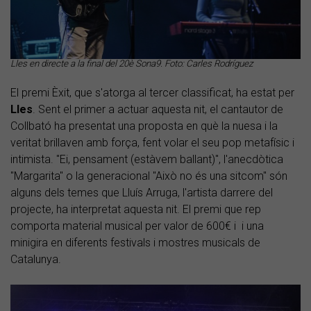
Lles en directe a la final del 20è Sona9. Foto: Carles Rodríguez
El premi Èxit, que s'atorga al tercer classificat, ha estat per
Lles
. Sent el primer a actuar aquesta nit, el cantautor de
Collbató ha presentat una proposta en què la nuesa i la
veritat brillaven amb força, fent volar el seu pop metafísic i
intimista. "Ei, pensament (estàvem ballant)", l'anecdòtica
"Margarita" o la generacional "Això no és una sitcom" són
alguns dels temes que Lluís Arruga, l'artista darrere del
projecte, ha interpretat aquesta nit. El premi que rep
comporta material musical per valor de 600€ i i una
minigira en diferents festivals i mostres musicals de
Catalunya.