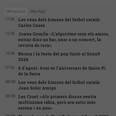
Última hora
Més llegit
Les veus dels himnes del futbol català:
17:00
Carles Cases
Joana Gomila: «L’algoritme eren els amics,
12:30
entrar dins un bar, anar a un concert, la
revista de torn»
Bèrnia i la festa del pop fusió al Sona9
10:30
2026
6 d'agost: Avui és l'aniversari de Quico Pi
07:00
de la Serra
Les veus dels himnes del futbol català:
05/08
Joan Soler Amigó
Les Cruet: «Als primers discos sentia
05/08
moltíssima ràbia, però ara estic més
serena i en pau»