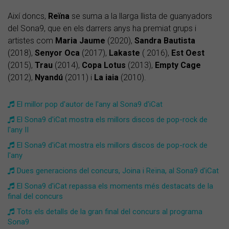
Així doncs,
Reïna
se suma a la llarga llista de guanyadors
del Sona9, que en els darrers anys ha premiat grups i
artistes com
Maria Jaume
(2020),
Sandra Bautista
(2018),
Senyor Oca
(2017),
Lakaste
( 2016),
Est Oest
(2015),
Trau
(2014),
Copa Lotus
(2013),
Empty Cage
(2012),
Nyandú
(2011) i
La iaia
(2010).
El millor pop d'autor de l'any al Sona9 d'iCat
El Sona9 d'iCat mostra els millors discos de pop-rock de
l'any II
El Sona9 d'iCat mostra els millors discos de pop-rock de
l'any
Dues generacions del concurs, Joina i Reïna, al Sona9 d'iCat
El Sona9 d'iCat repassa els moments més destacats de la
final del concurs
Tots els detalls de la gran final del concurs al programa
Sona9