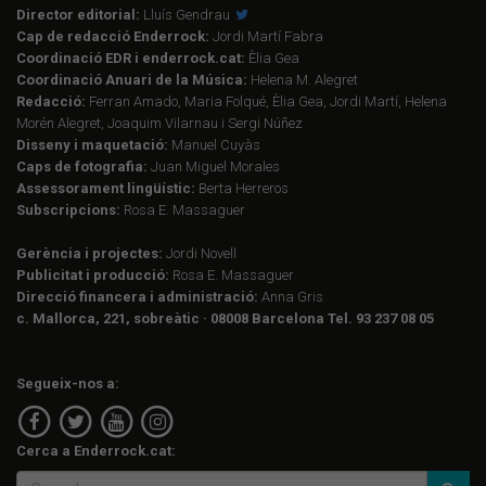
Director editorial:
Lluís Gendrau
Cap de redacció Enderrock:
Jordi Martí Fabra
Coordinació EDR i enderrock.cat:
Èlia Gea
Coordinació Anuari de la Música:
Helena M. Alegret
Redacció:
Ferran Amado, Maria Folqué, Èlia Gea, Jordi Martí, Helena
Morén Alegret, Joaquim Vilarnau i Sergi Núñez
Disseny i maquetació:
Manuel Cuyàs
Caps de fotografia:
Juan Miguel Morales
Assessorament lingüístic:
Berta Herreros
Subscripcions:
Rosa E. Massaguer
Gerència i projectes:
Jordi Novell
Publicitat i producció:
Rosa E. Massaguer
Direcció financera i administració:
Anna Gris
c. Mallorca, 221, sobreàtic · 08008 Barcelona Tel. 93 237 08 05
Segueix-nos a:
Cerca a Enderrock.cat: