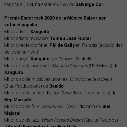
segons el jurat, ha estat
Bruixes
, de
Salvatge Cor
.
Premis Enderrock 2020 de la Música Balear per
votació popular:
Millor artista:
Xanguito
Millor artista revelació:
Tomeu Juan Fuster
Millor directe confinat:
Pèl de Gall
per "Paradís (acústic des
del confinament)"
Millor cançó:
Xanguito
per "Milions d'estrelles"
Millor disc de pop-rock:
Milions d’estrelles
(U98 Music) de
Xanguito
Millor disc de músiques urbanes:
El chico de la doble A
(Blau Produccions) de
Baaldo
Millor disc de cançó d'autor:
Redó
(Blau Produccions) de
Bep Marquès
Millor disc de folk:
Arasíquesí...
(Ona Edicions) de
Biel
Majoral
Millor disc de jazz:
When Forests Dream
(Sirulita Records)
d’
Agustí Fernández i Jordina Millà