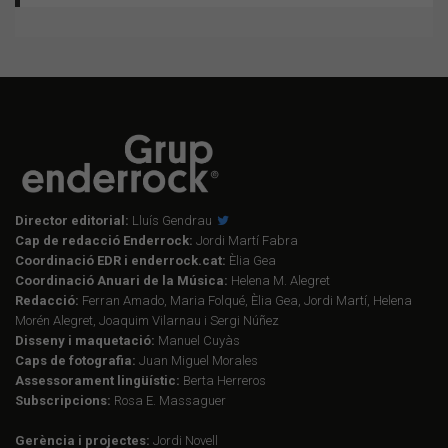
Director editorial:
Lluís Gendrau
Cap de redacció Enderrock:
Jordi Martí Fabra
Coordinació EDR i enderrock.cat:
Èlia Gea
Coordinació Anuari de la Música:
Helena M. Alegret
Redacció:
Ferran Amado, Maria Folqué, Èlia Gea, Jordi Martí, Helena
Morén Alegret, Joaquim Vilarnau i Sergi Núñez
Disseny i maquetació:
Manuel Cuyàs
Caps de fotografia:
Juan Miguel Morales
Assessorament lingüístic:
Berta Herreros
Subscripcions:
Rosa E. Massaguer
Gerència i projectes:
Jordi Novell