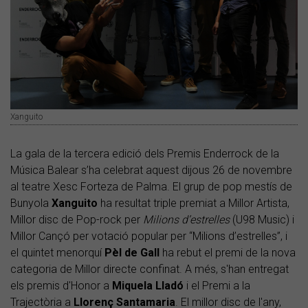
Xanguito
La gala de la tercera edició dels Premis Enderrock de la
Música Balear s’ha celebrat aquest dijous 26 de novembre
al teatre Xesc Forteza de Palma. El grup de pop mestís de
Bunyola
Xanguito
ha resultat triple premiat a Millor Artista,
Millor disc de Pop-rock per
Milions d’estrelles
(U98 Music) i
Millor Cançó per votació popular per “Milions d’estrelles”, i
el quintet menorquí
Pèl de Gall
ha rebut el premi de la nova
categoria de Millor directe confinat. A més, s'han entregat
els premis d'Honor a
Miquela Lladó
i el Premi a la
Trajectòria a
Llorenç Santamaria
. El millor disc de l'any,