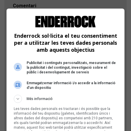
Comentari
Enderrock sol·licita el teu consentiment
per a utilitzar les teves dades personals
amb aquests objectius
Publicitat i continguts personalitzats, mesurament de
la publicitat i del contingut, investigació sobre el
públic i desenvolupament de serveis
Comprovació: escriu l'any actual, amb 4 xifres
Emmagatzemar informació i/o accedir a la informació
d’un dispositiu
Més informació
D'aquesta manera, verifiquem que el teu comentari
no l'envia un robot publicitari.
Les teves dades personals es tractaran i és possible que la
informació del teu dispositiu (galetes, identificadors únics i
altres dades del dispositiu) es comparteixi amb 210 partners,
els quals també podran emmagatzemar-la o accedir-hi. Així
mateix, aquest lloc web també podrà utilitzar específicament