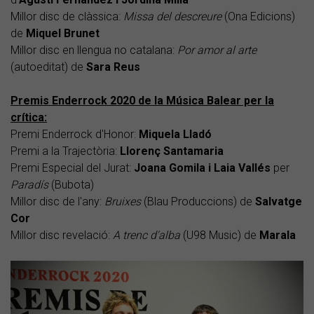
Millor disc de clàssica:
Missa del descreure
(Ona Edicions)
de
Miquel Brunet
Millor disc en llengua no catalana:
Por amor al arte
(autoeditat) de
Sara Reus
Premis Enderrock 2020 de la Música Balear per la
crítica:
Premi Enderrock d'Honor:
Miquela Lladó
Premi a la Trajectòria:
Llorenç Santamaria
Premi Especial del Jurat:
Joana Gomila i Laia Vallés
per
Paradís
(Bubota)
Millor disc de l'any:
Bruixes
(Blau Produccions) de
Salvatge
Cor
Millor disc revelació:
A trenc d'alba
(U98 Music) de
Marala