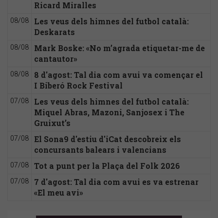
Ricard Miralles
Les veus dels himnes del futbol català:
08/08
Deskarats
Mark Boske: «No m’agrada etiquetar-me de
08/08
cantautor»
8 d'agost: Tal dia com avui va començar el
08/08
I Biberó Rock Festival
Les veus dels himnes del futbol català:
07/08
Miquel Abras, Mazoni, Sanjosex i The
Gruixut’s
El Sona9 d'estiu d'iCat descobreix els
07/08
concursants balears i valencians
Tot a punt per la Plaça del Folk 2026
07/08
7 d'agost: Tal dia com avui es va estrenar
07/08
«El meu avi»