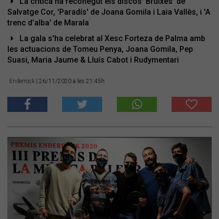
La crítica ha reconegut els discos 'Bruixes' de
Salvatge Cor, 'Paradís' de Joana Gomila i Laia Vallès, i 'A
trenc d’alba' de Marala
La gala s'ha celebrat al Xesc Forteza de Palma amb
les actuacions de Tomeu Penya, Joana Gomila, Pep
Suasi, Maria Jaume & Lluís Cabot i Rudymentari
Enderrock
| 26/11/2020 a les 21:45h