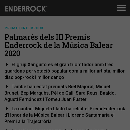
Men
de
nav
PREMIS ENDERROCK
Palmarès dels III Premis
Enderrock de la Música Balear
2020
El grup Xanguito és el gran triomfador amb tres
guardons per votació popular com a millor artista, millor
disc pop-rock i millor cançó
També han estat premiats Biel Majoral, Miquel
Brunet, Bep Marquès, Pèl de Gall, Sara Reus, Baaldo,
Agustí Fernández i Tomeu Juan Fuster
La cantant Miquela Lladó ha rebut el Premi Enderrock
d’Honor de la Música Balear i Llorenç Santamaria el
Premi a la Trajectròria