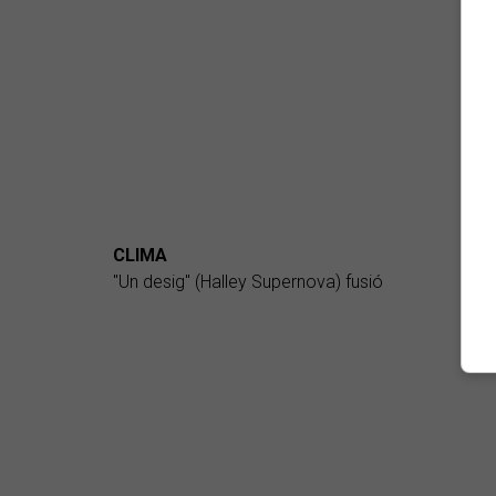
CLIMA
"Un desig" (Halley Supernova) fusió