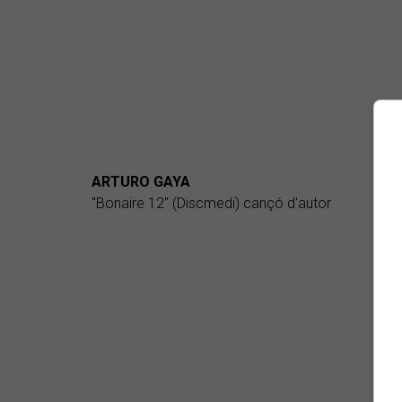
ARTURO GAYA
"Bonaire 12" (Discmedi) cançó d'autor