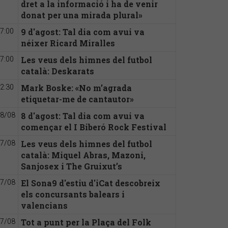
dret a la informació i ha de venir
donat per una mirada plural»
9 d'agost: Tal dia com avui va
7:00
néixer Ricard Miralles
Les veus dels himnes del futbol
7:00
català: Deskarats
Mark Boske: «No m’agrada
2:30
etiquetar-me de cantautor»
8 d'agost: Tal dia com avui va
8/08
començar el I Biberó Rock Festival
Les veus dels himnes del futbol
7/08
català: Miquel Abras, Mazoni,
Sanjosex i The Gruixut’s
El Sona9 d'estiu d'iCat descobreix
7/08
els concursants balears i
valencians
Tot a punt per la Plaça del Folk
7/08