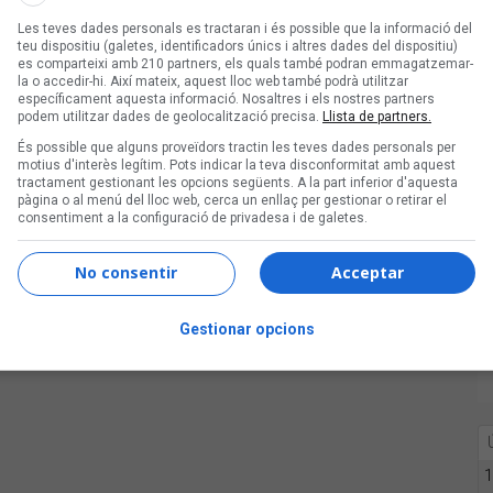
Les teves dades personals es tractaran i és possible que la informació del
teu dispositiu (galetes, identificadors únics i altres dades del dispositiu)
es comparteixi amb 210 partners, els quals també podran emmagatzemar-
la o accedir-hi. Així mateix, aquest lloc web també podrà utilitzar
específicament aquesta informació. Nosaltres i els nostres partners
podem utilitzar dades de geolocalització precisa.
Llista de partners.
És possible que alguns proveïdors tractin les teves dades personals per
motius d'interès legítim. Pots indicar la teva disconformitat amb aquest
tractament gestionant les opcions següents. A la part inferior d'aquesta
pàgina o al menú del lloc web, cerca un enllaç per gestionar o retirar el
consentiment a la configuració de privadesa i de galetes.
No consentir
Acceptar
Gestionar opcions
1