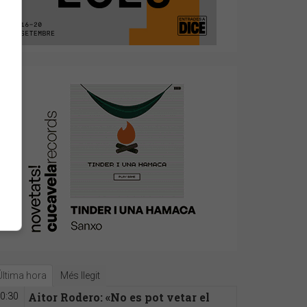
Última hora
Més llegit
Aitor Rodero: «No es pot vetar el
0:30