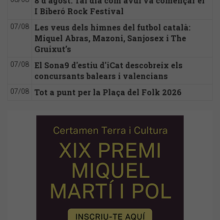
8 d'agost: Tal dia com avui va començar el
I Biberó Rock Festival
Les veus dels himnes del futbol català:
07/08
Miquel Abras, Mazoni, Sanjosex i The
Gruixut’s
El Sona9 d'estiu d'iCat descobreix els
07/08
concursants balears i valencians
Tot a punt per la Plaça del Folk 2026
07/08