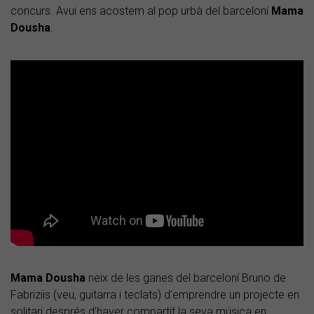
concurs. Avui ens acostem al pop urbà del barceloní
Mama
Dousha
.
Mama Dousha
neix de les ganes del barceloní Bruno de
Fabriziis (veu, guitarra i teclats) d’emprendre un projecte en
solitari després d’haver compartit la seva música en