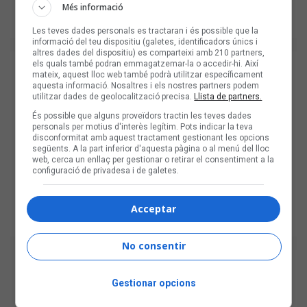
Més informació
Les teves dades personals es tractaran i és possible que la
informació del teu dispositiu (galetes, identificadors únics i
altres dades del dispositiu) es comparteixi amb 210 partners,
els quals també podran emmagatzemar-la o accedir-hi. Així
mateix, aquest lloc web també podrà utilitzar específicament
aquesta informació. Nosaltres i els nostres partners podem
utilitzar dades de geolocalització precisa.
Llista de partners.
És possible que alguns proveïdors tractin les teves dades
personals per motius d'interès legítim. Pots indicar la teva
disconformitat amb aquest tractament gestionant les opcions
següents. A la part inferior d'aquesta pàgina o al menú del lloc
web, cerca un enllaç per gestionar o retirar el consentiment a la
configuració de privadesa i de galetes.
Acceptar
No consentir
Gestionar opcions