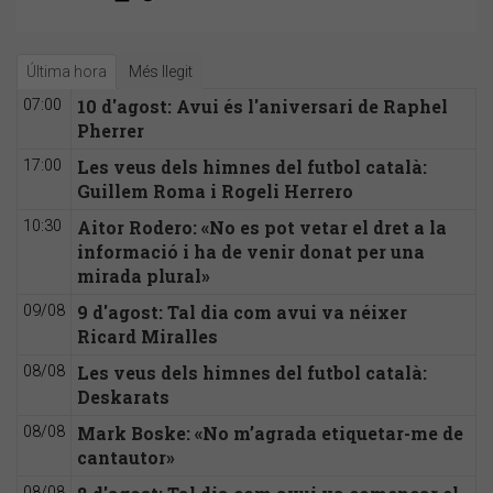
Última hora
Més llegit
10 d'agost: Avui és l'aniversari de Raphel
07:00
Pherrer
Les veus dels himnes del futbol català:
17:00
Guillem Roma i Rogeli Herrero
Aitor Rodero: «No es pot vetar el dret a la
10:30
informació i ha de venir donat per una
mirada plural»
9 d'agost: Tal dia com avui va néixer
09/08
Ricard Miralles
Les veus dels himnes del futbol català:
08/08
Deskarats
Mark Boske: «No m’agrada etiquetar-me de
08/08
cantautor»
08/08