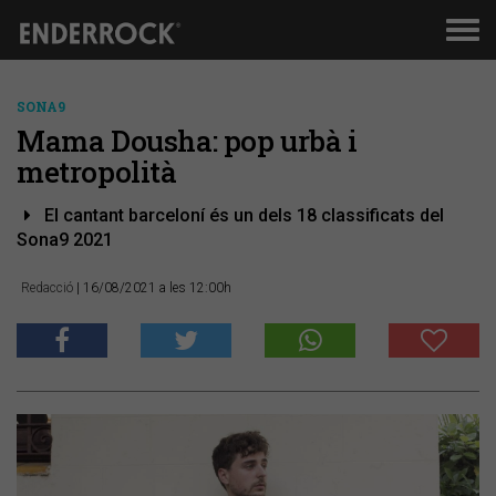
Men
de
nav
SONA9
Mama Dousha: pop urbà i
metropolità
El cantant barceloní és un dels 18 classificats del
Sona9 2021
Redacció
| 16/08/2021 a les 12:00h