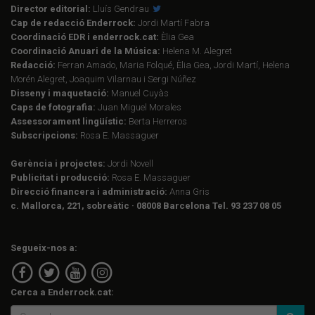
Director editorial:
Lluís Gendrau
Cap de redacció Enderrock:
Jordi Martí Fabra
Coordinació EDR i enderrock.cat:
Èlia Gea
Coordinació Anuari de la Música:
Helena M. Alegret
Redacció:
Ferran Amado, Maria Folqué, Èlia Gea, Jordi Martí, Helena
Morén Alegret, Joaquim Vilarnau i Sergi Núñez
Disseny i maquetació:
Manuel Cuyàs
Caps de fotografia:
Juan Miguel Morales
Assessorament lingüístic:
Berta Herreros
Subscripcions:
Rosa E. Massaguer
Gerència i projectes:
Jordi Novell
Publicitat i producció:
Rosa E. Massaguer
Direcció financera i administració:
Anna Gris
c. Mallorca, 221, sobreàtic · 08008 Barcelona Tel. 93 237 08 05
Segueix-nos a:
Cerca a Enderrock.cat: