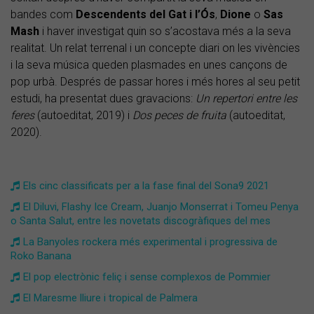
bandes com
Descendents del Gat i l’Ós
,
Dione
o
Sas
Mash
i haver investigat quin so s’acostava més a la seva
realitat. Un relat terrenal i un concepte diari on les vivències
i la seva música queden plasmades en unes cançons de
pop urbà. Després de passar hores i més hores al seu petit
estudi, ha presentat dues gravacions:
Un repertori entre les
feres
(autoeditat, 2019) i
Dos peces de fruita
(autoeditat,
2020).
Els cinc classificats per a la fase final del Sona9 2021
El Diluvi, Flashy Ice Cream, Juanjo Monserrat i Tomeu Penya
o Santa Salut, entre les novetats discogràfiques del mes
La Banyoles rockera més experimental i progressiva de
Roko Banana
El pop electrònic feliç i sense complexos de Pommier
El Maresme lliure i tropical de Palmera