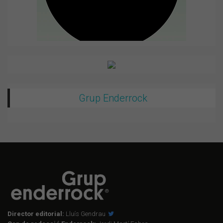
Grup Enderrock
Director editorial:
Lluís Gendrau