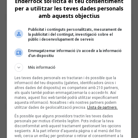
Enderrock sol·licita el teu consentiment
per a utilitzar les teves dades personals
amb aquests objectius
Publicitat i continguts personalitzats, mesurament de
la publicitat i del contingut, investigació sobre el
públic i desenvolupament de serveis
Emmagatzemar informació i/o accedir a la informació
d’un dispositiu
Més informació
Les teves dades personals es tractaran i és possible que la
informació del teu dispositiu (galetes, identificadors únics i
altres dades del dispositiu) es comparteixi amb 210 partners,
els quals també podran emmagatzemar-la o accedir-hi. Així
mateix, aquest lloc web també podrà utilitzar específicament
aquesta informació. Nosaltres i els nostres partners podem
utilitzar dades de geolocalització precisa.
Llista de partners.
És possible que alguns proveïdors tractin les teves dades
personals per motius d'interès legítim. Pots indicar la teva
disconformitat amb aquest tractament gestionant les opcions
següents. A la part inferior d'aquesta pàgina o al menú del lloc
web, cerca un enllaç per gestionar o retirar el consentiment a la