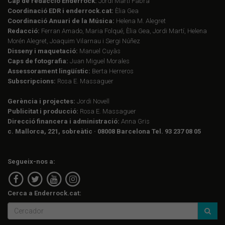
Cap de redacció Enderrock:
Jordi Martí Fabra
Coordinació EDR i enderrock.cat:
Èlia Gea
Coordinació Anuari de la Música:
Helena M. Alegret
Redacció:
Ferran Amado, Maria Folqué, Èlia Gea, Jordi Martí, Helena
Morén Alegret, Joaquim Vilarnau i Sergi Núñez
Disseny i maquetació:
Manuel Cuyàs
Caps de fotografia:
Juan Miguel Morales
Assessorament lingüístic:
Berta Herreros
Subscripcions:
Rosa E. Massaguer
Gerència i projectes:
Jordi Novell
Publicitat i producció:
Rosa E. Massaguer
Direcció financera i administració:
Anna Gris
c. Mallorca, 221, sobreàtic · 08008 Barcelona Tel. 93 237 08 05
Segueix-nos a:
Cerca a Enderrock.cat: