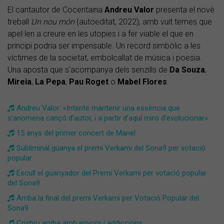
El cantautor de Cocentaina
Andreu Valor
presenta el novè
treball
Un nou món
(autoeditat, 2022), amb vuit temes que
apel·len a creure en les utopies i a fer viable el que en
principi podria ser impensable. Un record simbòlic a les
víctimes de la societat, embolcallat de música i poesia.
Una aposta que s'acompanya dels senzills de
Da Souza
,
Mireia
,
La Pepa
,
Pau Roget
o
Mabel Flores
.
Andreu Valor: «Intente mantenir una essència que
s’anomena cançó d’autor, i a partir d’aquí miro d’evolucionar»
15 anys del primer concert de Manel
Subliminal guanya el premi Verkami del Sona9 per votació
popular
Escull el guanyador del Premi Verkami per votació popular
del Sona9
Arriba la final del premi Verkami per Votació Popular del
Sona9
Crisbru arriba amb enyors i addiccions