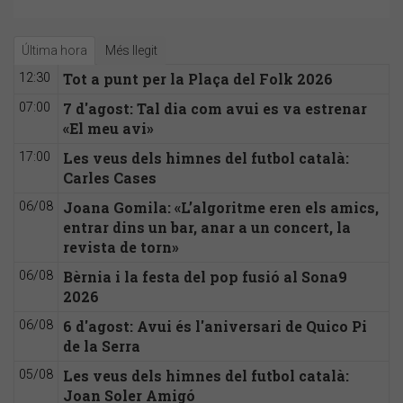
Última hora
Més llegit
Tot a punt per la Plaça del Folk 2026
12:30
7 d'agost: Tal dia com avui es va estrenar
07:00
«El meu avi»
Les veus dels himnes del futbol català:
17:00
Carles Cases
Joana Gomila: «L’algoritme eren els amics,
06/08
entrar dins un bar, anar a un concert, la
revista de torn»
Bèrnia i la festa del pop fusió al Sona9
06/08
2026
6 d'agost: Avui és l'aniversari de Quico Pi
06/08
de la Serra
Les veus dels himnes del futbol català:
05/08
Joan Soler Amigó