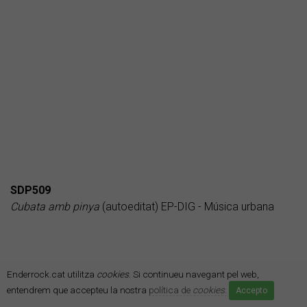
SDP509
Cubata amb pinya
(autoeditat) EP-DIG - Música urbana
Enderrock.cat utilitza
cookies
. Si continueu navegant pel web,
entendrem que accepteu la nostra
política de
cookies
.
Accepto