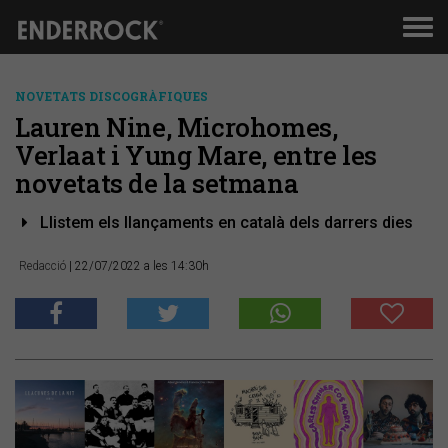
Men
de
nav
NOVETATS DISCOGRÀFIQUES
Lauren Nine, Microhomes,
Verlaat i Yung Mare, entre les
novetats de la setmana
Llistem els llançaments en català dels darrers dies
Redacció
| 22/07/2022 a les 14:30h