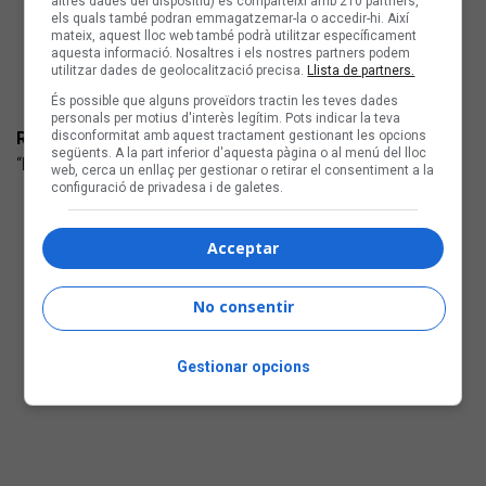
altres dades del dispositiu) es comparteixi amb 210 partners,
els quals també podran emmagatzemar-la o accedir-hi. Així
mateix, aquest lloc web també podrà utilitzar específicament
aquesta informació. Nosaltres i els nostres partners podem
utilitzar dades de geolocalització precisa.
Llista de partners.
És possible que alguns proveïdors tractin les teves dades
personals per motius d'interès legítim. Pots indicar la teva
RELS
disconformitat amb aquest tractament gestionant les opcions
següents. A la part inferior d'aquesta pàgina o al menú del lloc
“Es meu far” (Temps Record) Rock
web, cerca un enllaç per gestionar o retirar el consentiment a la
configuració de privadesa i de galetes.
Acceptar
No consentir
Gestionar opcions