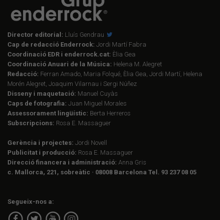
Director editorial:
Lluís Gendrau
Cap de redacció Enderrock:
Jordi Martí Fabra
Coordinació EDR i enderrock.cat:
Èlia Gea
Coordinació Anuari de la Música:
Helena M. Alegret
Redacció:
Ferran Amado, Maria Folqué, Èlia Gea, Jordi Martí, Helena
Morén Alegret, Joaquim Vilarnau i Sergi Núñez
Disseny i maquetació:
Manuel Cuyàs
Caps de fotografia:
Juan Miguel Morales
Assessorament lingüístic:
Berta Herreros
Subscripcions:
Rosa E. Massaguer
Gerència i projectes:
Jordi Novell
Publicitat i producció:
Rosa E. Massaguer
Direcció financera i administració:
Anna Gris
c. Mallorca, 221, sobreàtic · 08008 Barcelona Tel. 93 237 08 05
Segueix-nos a: