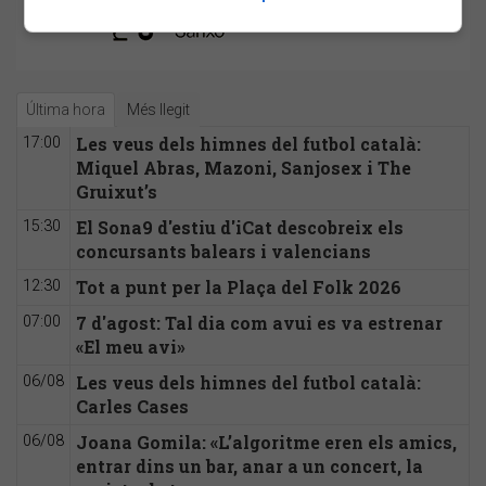
Última hora
Més llegit
Les veus dels himnes del futbol català:
17:00
Miquel Abras, Mazoni, Sanjosex i The
Gruixut’s
El Sona9 d'estiu d'iCat descobreix els
15:30
concursants balears i valencians
Tot a punt per la Plaça del Folk 2026
12:30
7 d'agost: Tal dia com avui es va estrenar
07:00
«El meu avi»
Les veus dels himnes del futbol català:
06/08
Carles Cases
Joana Gomila: «L’algoritme eren els amics,
06/08
entrar dins un bar, anar a un concert, la