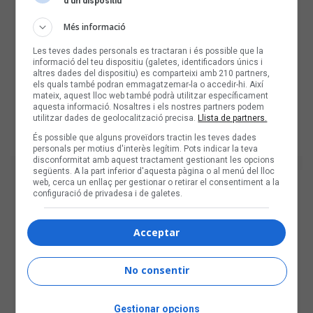
d’un dispositiu
Més informació
Les teves dades personals es tractaran i és possible que la
informació del teu dispositiu (galetes, identificadors únics i
altres dades del dispositiu) es comparteixi amb 210 partners,
els quals també podran emmagatzemar-la o accedir-hi. Així
mateix, aquest lloc web també podrà utilitzar específicament
aquesta informació. Nosaltres i els nostres partners podem
utilitzar dades de geolocalització precisa.
Llista de partners.
És possible que alguns proveïdors tractin les teves dades
personals per motius d'interès legítim. Pots indicar la teva
disconformitat amb aquest tractament gestionant les opcions
següents. A la part inferior d'aquesta pàgina o al menú del lloc
web, cerca un enllaç per gestionar o retirar el consentiment a la
configuració de privadesa i de galetes.
Acceptar
No consentir
Gestionar opcions