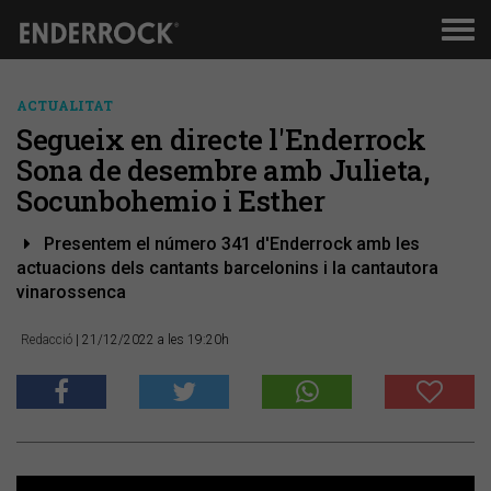
Men
de
nav
ACTUALITAT
Segueix en directe l'Enderrock
Sona de desembre amb Julieta,
Socunbohemio i Esther
Presentem el número 341 d'Enderrock amb les
actuacions dels cantants barcelonins i la cantautora
vinarossenca
Redacció
| 21/12/2022 a les 19:20h