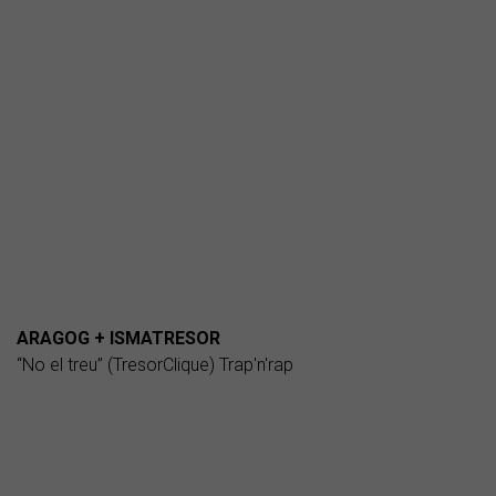
ARAGOG + ISMATRESOR
“No el treu” (TresorClique) Trap'n'rap