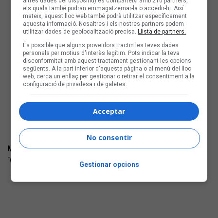
altres dades del dispositiu) es comparteixi amb 210 partners,
els quals també podran emmagatzemar-la o accedir-hi. Així
mateix, aquest lloc web també podrà utilitzar específicament
aquesta informació. Nosaltres i els nostres partners podem
utilitzar dades de geolocalització precisa.
Llista de partners.
És possible que alguns proveïdors tractin les teves dades
personals per motius d'interès legítim. Pots indicar la teva
disconformitat amb aquest tractament gestionant les opcions
següents. A la part inferior d'aquesta pàgina o al menú del lloc
web, cerca un enllaç per gestionar o retirar el consentiment a la
configuració de privadesa i de galetes.
Acceptar
No consentir
MAÜPAS + CLARA BOSCH
“Compta amb els dits” (Natural Glold Record) Cançó-folk
Gestionar opcions