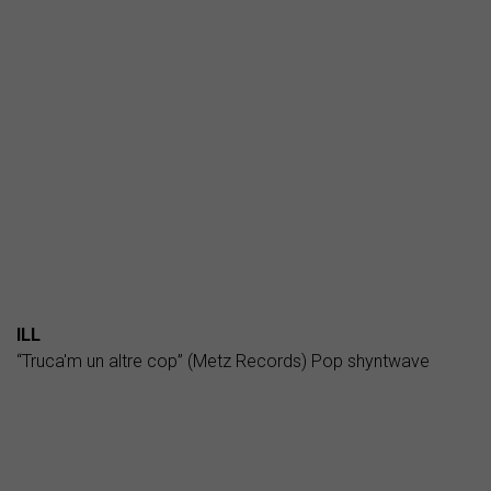
ILL
“Truca'm un altre cop” (Metz Records) Pop shyntwave