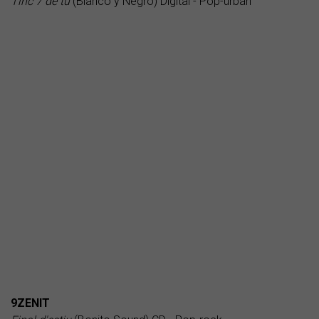
Tinc 7 de tu
(Blanco y Negro) Digital - Pop-urban
9ZENIT