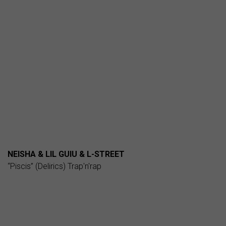
NEISHA & LIL GUIU & L-STREET
“Piscis” (Delirics) Trap'n'rap