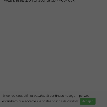
Final d'estiu
(Bonito Sound) CD - Pop-rock
Enderrock.cat utilitza
cookies
. Si continueu navegant pel web,
entendrem que accepteu la nostra
política de
cookies
.
CARLES SANAHUJA
Accepto