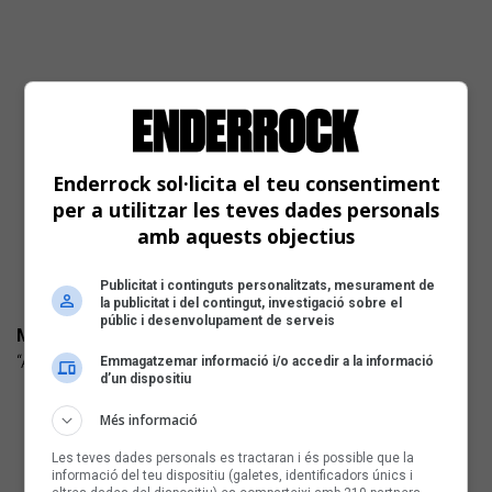
Enderrock sol·licita el teu consentiment
per a utilitzar les teves dades personals
amb aquests objectius
Publicitat i continguts personalitzats, mesurament de
la publicitat i del contingut, investigació sobre el
públic i desenvolupament de serveis
MARTA SHANTI
“Aire” (Cases de la Música) Cançó d'autor
Emmagatzemar informació i/o accedir a la informació
d’un dispositiu
Més informació
Les teves dades personals es tractaran i és possible que la
informació del teu dispositiu (galetes, identificadors únics i