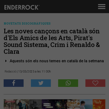
Men
de
nav
NOVETATS DISCOGRÀFIQUES
Les noves cançons en català són
d'Els Amics de les Arts, Pirat's
Sound Sistema, Crim i Renaldo &
Clara
Aquests són els nous temes en català de la setmana
Redacció
| 13/03/2023 a les 11:00h