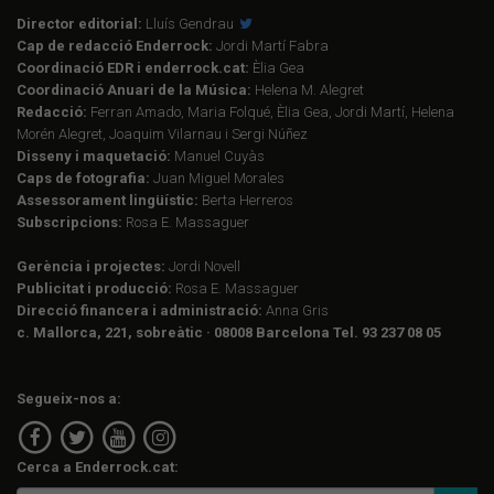
Director editorial:
Lluís Gendrau
Cap de redacció Enderrock:
Jordi Martí Fabra
Coordinació EDR i enderrock.cat:
Èlia Gea
Coordinació Anuari de la Música:
Helena M. Alegret
Redacció:
Ferran Amado, Maria Folqué, Èlia Gea, Jordi Martí, Helena
Morén Alegret, Joaquim Vilarnau i Sergi Núñez
Disseny i maquetació:
Manuel Cuyàs
Caps de fotografia:
Juan Miguel Morales
Assessorament lingüístic:
Berta Herreros
Subscripcions:
Rosa E. Massaguer
Gerència i projectes:
Jordi Novell
Publicitat i producció:
Rosa E. Massaguer
Direcció financera i administració:
Anna Gris
c. Mallorca, 221, sobreàtic · 08008 Barcelona Tel. 93 237 08 05
Segueix-nos a:
Cerca a Enderrock.cat: