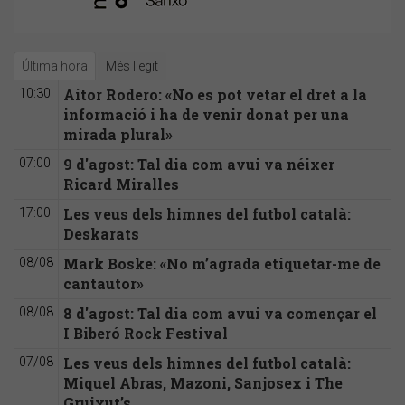
Última hora
Més llegit
Aitor Rodero: «No es pot vetar el dret a la
10:30
informació i ha de venir donat per una
mirada plural»
9 d'agost: Tal dia com avui va néixer
07:00
Ricard Miralles
Les veus dels himnes del futbol català:
17:00
Deskarats
Mark Boske: «No m’agrada etiquetar-me de
08/08
cantautor»
8 d'agost: Tal dia com avui va començar el
08/08
I Biberó Rock Festival
Les veus dels himnes del futbol català:
07/08
Miquel Abras, Mazoni, Sanjosex i The
Gruixut’s