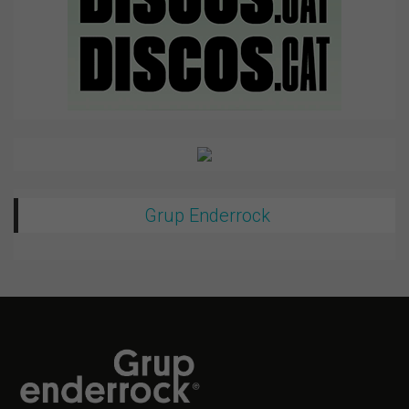
Grup Enderrock