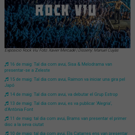
Exposició 'Rock Viu' Foto: Xavier Mercadé | Disseny: Manuel Cuyàs
16 de maig: Tal dia com avui, Sisa & Melodrama van
presentar-se a Zeleste
15 de maig: Tal dia com avui, Raimon va iniciar una gira pel
Japó
14 de maig: Tal dia com avui, va debutar el Grup Estrop
13 de maig: Tal dia com avui, es va publicar 'Alegria',
d'Antònia Font
11 de maig: tal dia com avui, Brams van presentar el primer
disc a la seva ciutat
10 de maig: tal dia com avui, Els Catarres ens van presentar