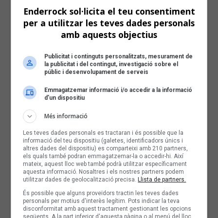
Enderrock sol·licita el teu consentiment
per a utilitzar les teves dades personals
amb aquests objectius
Publicitat i continguts personalitzats, mesurament de
la publicitat i del contingut, investigació sobre el
públic i desenvolupament de serveis
Emmagatzemar informació i/o accedir a la informació
d’un dispositiu
Més informació
Les teves dades personals es tractaran i és possible que la
informació del teu dispositiu (galetes, identificadors únics i
altres dades del dispositiu) es comparteixi amb 210 partners,
els quals també podran emmagatzemar-la o accedir-hi. Així
mateix, aquest lloc web també podrà utilitzar específicament
aquesta informació. Nosaltres i els nostres partners podem
utilitzar dades de geolocalització precisa.
Llista de partners.
És possible que alguns proveïdors tractin les teves dades
personals per motius d'interès legítim. Pots indicar la teva
disconformitat amb aquest tractament gestionant les opcions
següents. A la part inferior d'aquesta pàgina o al menú del lloc