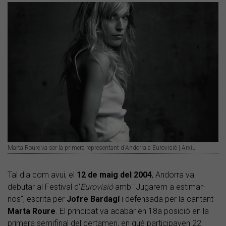
Marta Roure va ser la primera representant d'Andorra a Eurovisió | Arxiu
Tal dia com avui, el
12 de maig del 2004
, Andorra va
debutar al Festival d'
Eurovisió
amb "Jugarem a estimar-
nos", escrita per
Jofre Bardagí
i defensada per la cantant
Marta
Roure
. El principat va acabar en 18a posició en la
primera semifinal del certamen, en què participaven 22