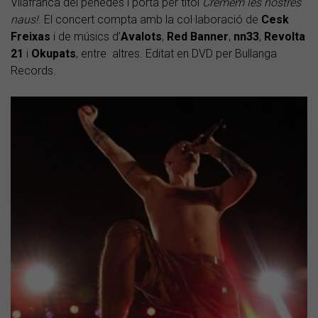
Vilafranca del penedès i porta per títol
Cremem les nostres
naus!
. El concert compta amb la col·laboració de
Cesk
Freixas
i de músics d’
Avalots
,
Red Banner
,
nn33
,
Revolta
21
i
Okupats
, entre altres. Editat en DVD per Bullanga
Records.