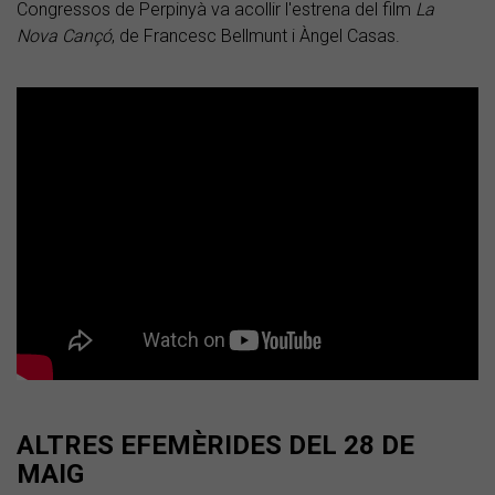
Congressos de Perpinyà va acollir l'estrena del film
La
Nova Cançó
, de Francesc Bellmunt i Àngel Casas.
ALTRES EFEMÈRIDES DEL 28 DE
MAIG