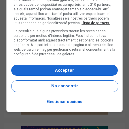
informació del teu dispositiu (galetes, identificadors únics i
altres dades del dispositiu) es comparteixi amb 210 partners,
els quals també podran emmagatzemar-la o accedir-hi. Així
mateix, aquest lloc web també podrà utilitzar específicament
aquesta informació. Nosaltres i els nostres partners podem
utilitzar dades de geolocalització precisa.
Llista de partners.
És possible que alguns proveïdors tractin les teves dades
personals per motius d'interès legítim. Pots indicar la teva
disconformitat amb aquest tractament gestionant les opcions
següents. A la part inferior d'aquesta pàgina o al menú del lloc
web, cerca un enllaç per gestionar o retirar el consentiment a la
configuració de privadesa i de galetes.
Acceptar
No consentir
Gestionar opcions