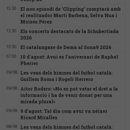
El nou episodi de 'Clipping' comptarà amb
15:30
el realitzador Martí Barbena, Selva Nua i
Moisés Pérez
Els concerts destacats de la Schubertíada
12:30
2026
El catalangaze de Demà al Sona9 2026
10:30
10 d'agost: Avui és l'aniversari de Raphel
07:00
Pherrer
Les veus dels himnes del futbol català:
09/08
Guillem Roma i Rogeli Herrero
Aitor Rodero: «No es pot vetar el dret a la
09/08
informació i ha de venir donat per una
mirada plural»
9 d'agost: Tal dia com avui va néixer
09/08
Ricard Miralles
Les veus dels himnes del futbol català:
08/08