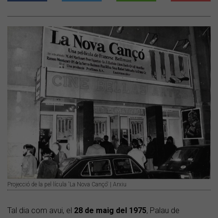
Projecció de la pel·lícula 'La Nova Cançó' | Arxiu
Tal dia com avui, el
28 de maig del
1975
, Palau de