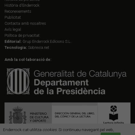
Història d'Enderrock
Reconeixements
Publicitat
Contacta amb nosaltres
Avís legal
Política de privacitat
Editorial:
Grup Enderrock Edicions S.L.
Tecnologia:
Sobrevia.net
Amb la col·laboració de:
Enderrock.cat utilitza
cookies
. Si continueu navegant pel web,