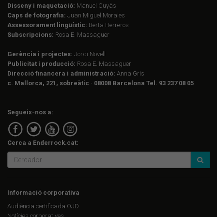
Disseny i maquetació:
Manuel Cuyàs
Caps de fotografia:
Juan Miguel Morales
Assessorament lingüístic:
Berta Herreros
Subscripcions:
Rosa E. Massaguer
Gerència i projectes:
Jordi Novell
Publicitat i producció:
Rosa E. Massaguer
Direcció financera i administració:
Anna Gris
c. Mallorca, 221, sobreàtic · 08008 Barcelona Tel. 93 237 08 05
Segueix-nos a:
Cerca a Enderrock.cat:
Informació corporativa
Audiència certificada OJD
Notícies corporatives