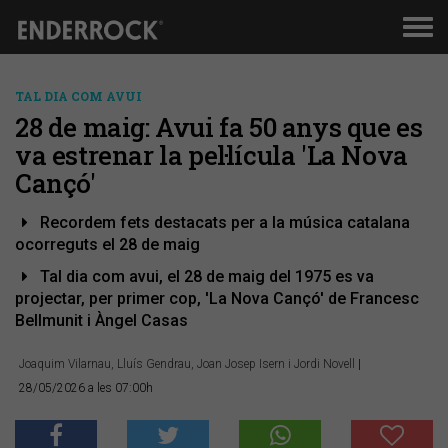
Men
de
nav
TAL DIA COM AVUI
28 de maig: Avui fa 50 anys que es
va estrenar la pel·lícula 'La Nova
Cançó'
Recordem fets destacats per a la música catalana
ocorreguts el 28 de maig
Tal dia com avui, el 28 de maig del 1975 es va
projectar, per primer cop, 'La Nova Cançó' de Francesc
Bellmunit i Àngel Casas
Joaquim Vilarnau, Lluís Gendrau, Joan Josep Isern i Jordi Novell
|
28/05/2026 a les 07:00h