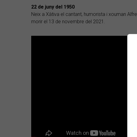
22 de juny del 1950
Neix a Xàtiva el cantant, humorista i xouman Alfr
morir el 13 de novembre del 2021.