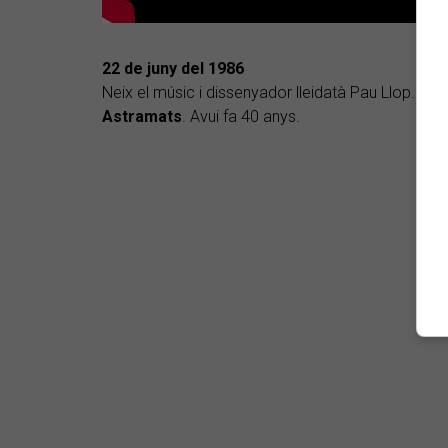
22 de juny del 1986
Neix el músic i dissenyador lleidatà Pau Llop. Lid
Astramats
. Avui fa 40 anys.