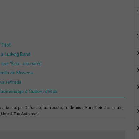
1
1
Titot'
0
 La Ludwig Band
r que 'Som una nació'
0
Kremlin de Moscou
va retirada
0
an homenatge a Guillem d'Efak
us
,
Tancat per Defunció
,
lax'n'busto
,
Tradivàrius
,
Bars
,
Detectors
,
nats
,
0
Llop & The Astramats
0