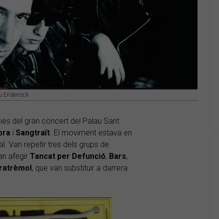
iu Enderrock
dies del gran concert del Palau Sant
bra
i
Sangtraït
. El moviment estava en
val. Van repetir tres dels grups de
van afegir
Tancat per Defunció
,
Bars
,
ratrèmol
, que van substituir a darrera