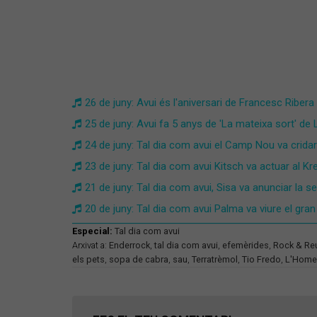
26 de juny: Avui és l'aniversari de Francesc Ribera '
25 de juny: Avui fa 5 anys de 'La mateixa sort' de
24 de juny: Tal dia com avui el Camp Nou va crida
23 de juny: Tal dia com avui Kitsch va actuar al 
21 de juny: Tal dia com avui, Sisa va anunciar la se
20 de juny: Tal dia com avui Palma va viure el gr
Especial:
Tal dia com avui
Arxivat a:
Enderrock
,
tal dia com avui
,
efemèrides
,
Rock & Re
els pets
,
sopa de cabra
,
sau
,
Terratrèmol
,
Tio Fredo
,
L'Home 