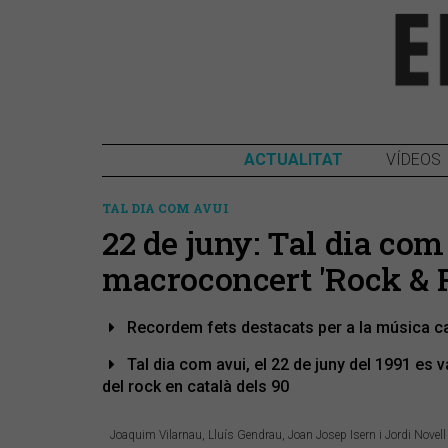
ACTUALITAT
VÍDEOS
TAL DIA COM AVUI
22 de juny: Tal dia com 
macroconcert 'Rock & 
Recordem fets destacats per a la música ca
Tal dia com avui, el 22 de juny del 1991 es 
del rock en català dels 90
Joaquim Vilarnau, Lluís Gendrau, Joan Josep Isern i Jordi Novell