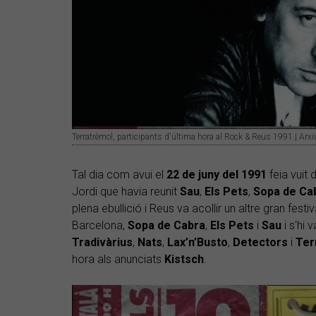
Terratrèmol, participants d'última hora al Rock & Reus 1991 | Arx
Tal dia com avui el
22 de juny del 1991
feia vuit 
Jordi que havia reunit
Sau
,
Els Pets
,
Sopa de Ca
plena ebullició i Reus va acollir un altre gran festi
Barcelona,
Sopa de Cabra
,
Els Pets
i
Sau
i s'hi 
Tradivàrius
,
Nats
,
Lax’n’Busto
,
Detectors
i
Ter
hora als anunciats
Kistsch
.