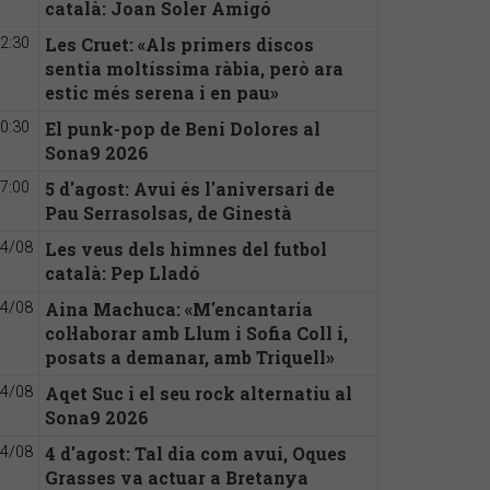
català: Joan Soler Amigó
Les Cruet: «Als primers discos
2:30
sentia moltíssima ràbia, però ara
estic més serena i en pau»
El punk-pop de Beni Dolores al
0:30
Sona9 2026
5 d'agost: Avui és l'aniversari de
7:00
Pau Serrasolsas, de Ginestà
Les veus dels himnes del futbol
4/08
català: Pep Lladó
Aina Machuca: «M'encantaria
4/08
col·laborar amb Llum i Sofia Coll i,
posats a demanar, amb Triquell»
Aqet Suc i el seu rock alternatiu al
4/08
Sona9 2026
4 d'agost: Tal dia com avui, Oques
4/08
Grasses va actuar a Bretanya