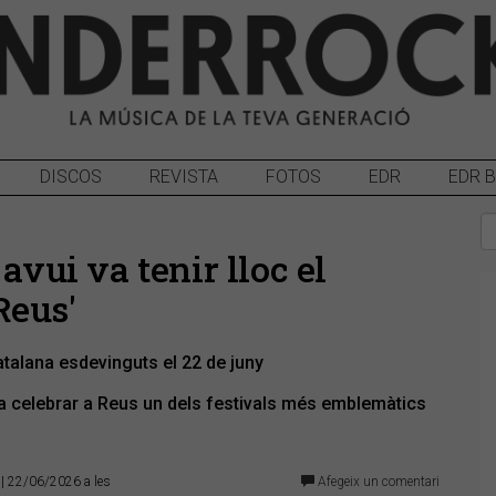
DISCOS
REVISTA
FOTOS
EDR
EDR 
avui va tenir lloc el
Reus'
talana esdevinguts el 22 de juny
va celebrar a Reus un dels festivals més emblemàtics
| 22/06/2026 a les
Afegeix un comentari