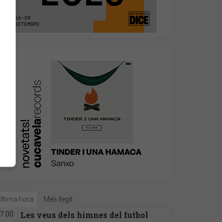
Última hora
Més llegit
Les veus dels himnes del futbol
7:00