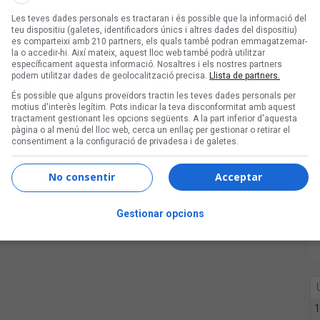
Les teves dades personals es tractaran i és possible que la informació del
teu dispositiu (galetes, identificadors únics i altres dades del dispositiu)
es comparteixi amb 210 partners, els quals també podran emmagatzemar-
la o accedir-hi. Així mateix, aquest lloc web també podrà utilitzar
era
L'Home Llop i els
específicament aquesta informació. Nosaltres i els nostres partners
podem utilitzar dades de geolocalització precisa.
Llista de partners.
És possible que alguns proveïdors tractin les teves dades personals per
motius d'interès legítim. Pots indicar la teva disconformitat amb aquest
tractament gestionant les opcions següents. A la part inferior d'aquesta
pàgina o al menú del lloc web, cerca un enllaç per gestionar o retirar el
consentiment a la configuració de privadesa i de galetes.
No consentir
Acceptar
Gestionar opcions
1