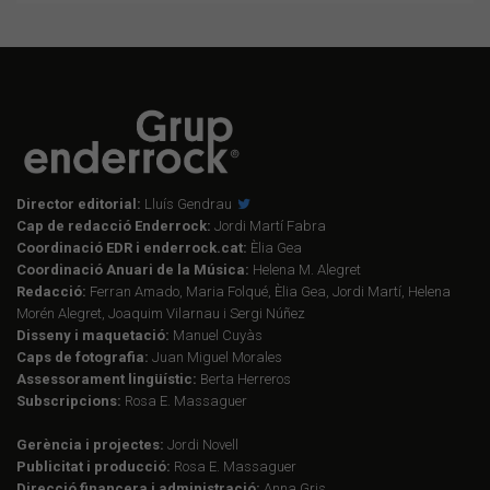
Director editorial:
Lluís Gendrau
Cap de redacció Enderrock:
Jordi Martí Fabra
Coordinació EDR i enderrock.cat:
Èlia Gea
Coordinació Anuari de la Música:
Helena M. Alegret
Redacció:
Ferran Amado, Maria Folqué, Èlia Gea, Jordi Martí, Helena
Morén Alegret, Joaquim Vilarnau i Sergi Núñez
Disseny i maquetació:
Manuel Cuyàs
Caps de fotografia:
Juan Miguel Morales
Assessorament lingüístic:
Berta Herreros
Subscripcions:
Rosa E. Massaguer
Gerència i projectes:
Jordi Novell
Publicitat i producció:
Rosa E. Massaguer
Direcció financera i administració:
Anna Gris