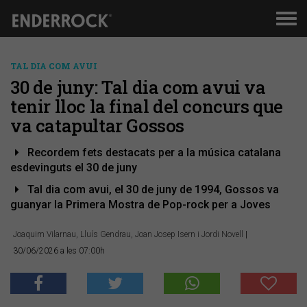
Men
de
nav
TAL DIA COM AVUI
30 de juny: Tal dia com avui va
tenir lloc la final del concurs que
va catapultar Gossos
Recordem fets destacats per a la música catalana
esdevinguts el 30 de juny
Tal dia com avui, el 30 de juny de 1994, Gossos va
guanyar la Primera Mostra de Pop-rock per a Joves
Joaquim Vilarnau, Lluís Gendrau, Joan Josep Isern i Jordi Novell
|
30/06/2026 a les 07:00h