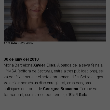
Lola Bou
. Foto: Arxiu
30 de juny del 2010
Mor a Barcelona
Xavier Elies
. A banda de la seva feina a
HYMSA (editora de
Lecturas
, entre altres publicacions), se’l
va conèixer per ser el setè component d’Els Setze Jutges.
Va deixar només un disc enregistrat, amb cançons
satíriques deutores de
Georges Brassens
. També va
formar part, durant molt poc temps, d’
Els 4 Gats
.