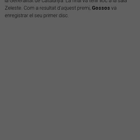
la Generalitat de Catalunya. La final va tenir lloc a la sala
Zeleste. Com a resultat d'aquest premi,
Gossos
va
enregistrar el seu primer disc.