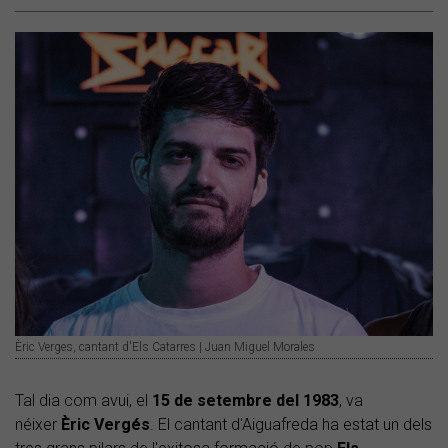
Èric Verges, cantant d'Els Catarres | Juan Miguel Morales
Tal dia com avui, el
15 de setembre del 1983
, va
néixer
Èric Vergés
. El cantant d'Aiguafreda ha estat un dels