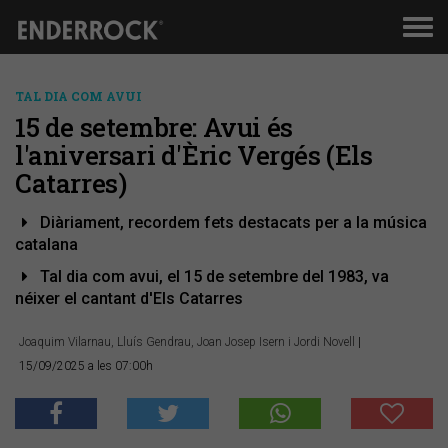
Men
de
nav
TAL DIA COM AVUI
15 de setembre: Avui és
l'aniversari d'Èric Vergés (Els
Catarres)
Diàriament, recordem fets destacats per a la música
catalana
Tal dia com avui, el 15 de setembre del 1983, va
néixer el cantant d'Els Catarres
Joaquim Vilarnau, Lluís Gendrau, Joan Josep Isern i Jordi Novell
|
15/09/2025 a les 07:00h