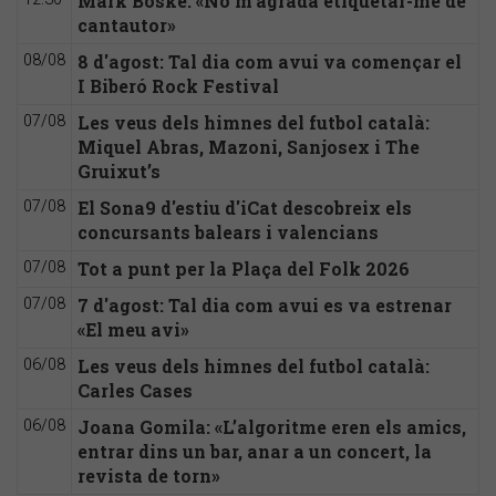
Mark Boske: «No m’agrada etiquetar-me de
cantautor»
8 d'agost: Tal dia com avui va començar el
08/08
I Biberó Rock Festival
Les veus dels himnes del futbol català:
07/08
Miquel Abras, Mazoni, Sanjosex i The
Gruixut’s
El Sona9 d'estiu d'iCat descobreix els
07/08
concursants balears i valencians
Tot a punt per la Plaça del Folk 2026
07/08
7 d'agost: Tal dia com avui es va estrenar
07/08
«El meu avi»
Les veus dels himnes del futbol català:
06/08
Carles Cases
Joana Gomila: «L’algoritme eren els amics,
06/08
entrar dins un bar, anar a un concert, la
revista de torn»