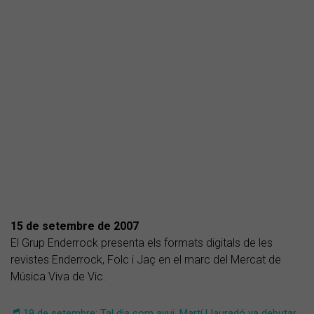
15 de setembre de 2007
El Grup Enderrock presenta els formats digitals de les
revistes Enderrock, Folc i Jaç en el marc del Mercat de
Música Viva de Vic.
19 de setembre: Tal dia com avui, Martí Llauradó va debutar