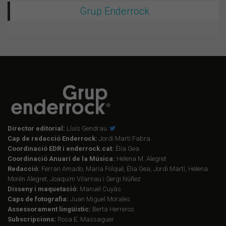
Grup Enderrock
Director editorial:
Lluís Gendrau
Cap de redacció Enderrock:
Jordi Martí Fabra
Coordinació EDR i enderrock.cat:
Èlia Gea
Coordinació Anuari de la Música:
Helena M. Alegret
Redacció:
Ferran Amado, Maria Folqué, Èlia Gea, Jordi Martí, Helena
Morén Alegret, Joaquim Vilarnau i Sergi Núñez
Disseny i maquetació:
Manuel Cuyàs
Caps de fotografia:
Juan Miguel Morales
Assessorament lingüístic:
Berta Herreros
Subscripcions:
Rosa E. Massaguer