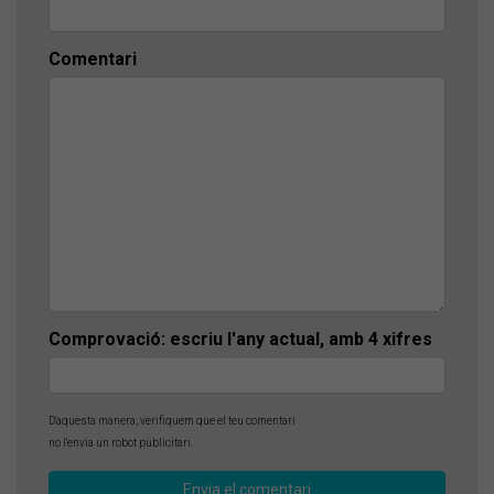
Comentari
Comprovació: escriu l'any actual, amb 4 xifres
D'aquesta manera, verifiquem que el teu comentari
no l'envia un robot publicitari.