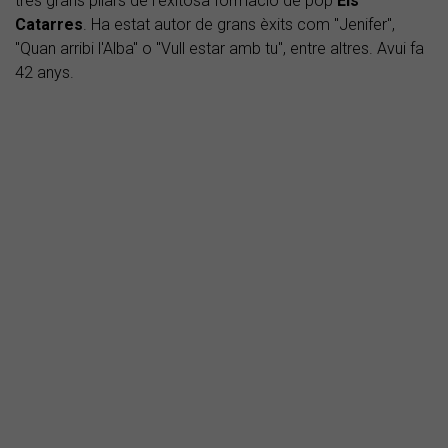
tres grans pilars de l'exitosa formació de pop
Els
Catarres
. Ha estat autor de grans èxits com "Jenifer",
"Quan arribi l'Alba" o "Vull estar amb tu", entre altres. Avui fa
42 anys.