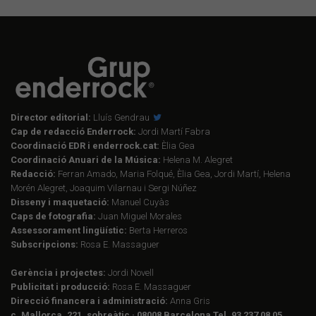
Director editorial:
Lluís Gendrau
Cap de redacció Enderrock:
Jordi Martí Fabra
Coordinació EDR i enderrock.cat:
Èlia Gea
Coordinació Anuari de la Música:
Helena M. Alegret
Redacció:
Ferran Amado, Maria Folqué, Èlia Gea, Jordi Martí, Helena
Morén Alegret, Joaquim Vilarnau i Sergi Núñez
Disseny i maquetació:
Manuel Cuyàs
Caps de fotografia:
Juan Miguel Morales
Assessorament lingüístic:
Berta Herreros
Subscripcions:
Rosa E. Massaguer
Gerència i projectes:
Jordi Novell
Publicitat i producció:
Rosa E. Massaguer
Direcció financera i administració:
Anna Gris
c. Mallorca, 221, sobreàtic · 08008 Barcelona Tel. 93 237 08 05