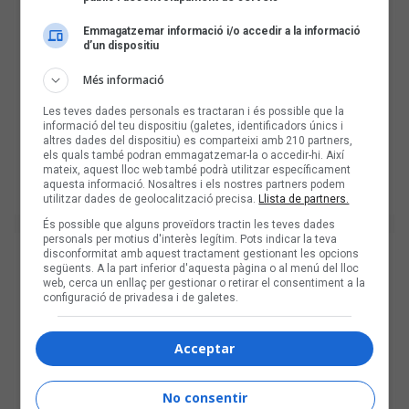
Emmagatzemar informació i/o accedir a la informació
d’un dispositiu
Més informació
Les teves dades personals es tractaran i és possible que la
informació del teu dispositiu (galetes, identificadors únics i
altres dades del dispositiu) es comparteixi amb 210 partners,
els quals també podran emmagatzemar-la o accedir-hi. Així
mateix, aquest lloc web també podrà utilitzar específicament
aquesta informació. Nosaltres i els nostres partners podem
utilitzar dades de geolocalització precisa.
Llista de partners.
És possible que alguns proveïdors tractin les teves dades
personals per motius d'interès legítim. Pots indicar la teva
disconformitat amb aquest tractament gestionant les opcions
següents. A la part inferior d'aquesta pàgina o al menú del lloc
web, cerca un enllaç per gestionar o retirar el consentiment a la
configuració de privadesa i de galetes.
Acceptar
No consentir