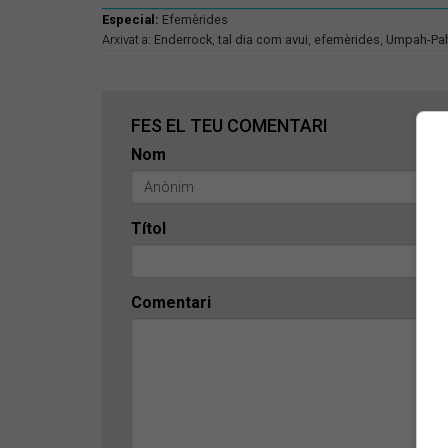
Especial:
Efemèrides
Arxivat a:
Enderrock
,
tal dia com avui
,
efemèrides
,
Umpah-Pa
FES EL TEU COMENTARI
Nom
Títol
Comentari