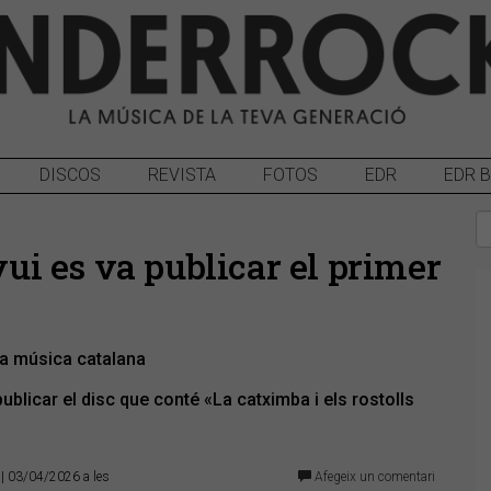
DISCOS
REVISTA
FOTOS
EDR
EDR 
vui es va publicar el primer
la música catalana
publicar el disc que conté «La catximba i els rostolls
| 03/04/2026 a les
Afegeix un comentari