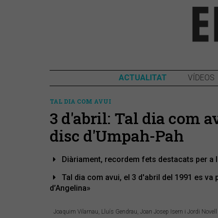
ACTUALITAT
VÍDEOS
TAL DIA COM AVUI
3 d'abril: Tal dia com a
disc d'Umpah-Pah
Diàriament, recordem fets destacats per a 
Tal dia com avui, el 3 d'abril del 1991 es va 
d’Angelina»
Joaquim Vilarnau, Lluís Gendrau, Joan Josep Isern i Jordi Novell