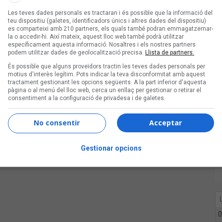
Les teves dades personals es tractaran i és possible que la informació del
teu dispositiu (galetes, identificadors únics i altres dades del dispositiu)
es comparteixi amb 210 partners, els quals també podran emmagatzemar-
la o accedir-hi. Així mateix, aquest lloc web també podrà utilitzar
específicament aquesta informació. Nosaltres i els nostres partners
ifres
podem utilitzar dades de geolocalització precisa.
Llista de partners.
És possible que alguns proveïdors tractin les teves dades personals per
motius d'interès legítim. Pots indicar la teva disconformitat amb aquest
tractament gestionant les opcions següents. A la part inferior d'aquesta
pàgina o al menú del lloc web, cerca un enllaç per gestionar o retirar el
consentiment a la configuració de privadesa i de galetes.
No consentir
Acceptar
Gestionar opcions
0