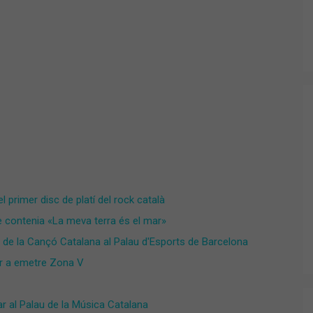
l primer disc de platí del rock català
que contenia «La meva terra és el mar»
tra de la Cançó Catalana al Palau d'Esports de Barcelona
çar a emetre Zona V
ar al Palau de la Música Catalana