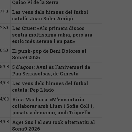
Quico Pi de la Serra
Les veus dels himnes del futbol
7:00
català: Joan Soler Amigó
Les Cruet: «Als primers discos
2:30
sentia moltíssima ràbia, però ara
estic més serena i en pau»
El punk-pop de Beni Dolores al
0:30
Sona9 2026
5 d'agost: Avui és l'aniversari de
5/08
Pau Serrasolsas, de Ginestà
Les veus dels himnes del futbol
4/08
català: Pep Lladó
Aina Machuca: «M'encantaria
4/08
col·laborar amb Llum i Sofia Coll i,
posats a demanar, amb Triquell»
Aqet Suc i el seu rock alternatiu al
4/08
Sona9 2026