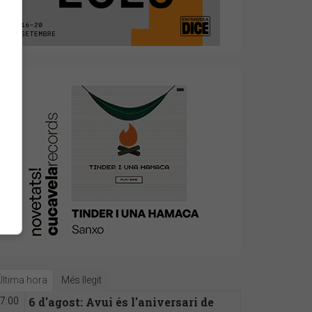
Última hora
Més llegit
6 d'agost: Avui és l'aniversari de
7:00