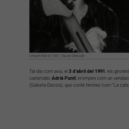
Umpah-Pah el 1991 | Xavier Mercadé
Tal dia com avui, el
3
d'abril del 1991
, els gironin
carismàtic
Adrià Puntí
, irrompen com un vendav
(Salseta Discos), que conté himnes com “La catxim