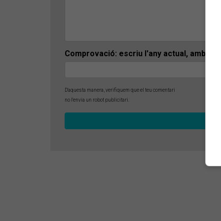
Comprovació: escriu l'any actual, amb 4 x
D'aquesta manera, verifiquem que el teu comentari
no l'envia un robot publicitari.