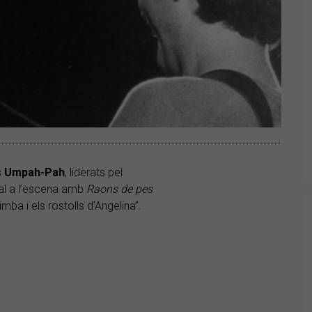
s
Umpah-Pah
, liderats pel
al a l’escena amb
Raons de pes
ba i els rostolls d’Angelina”.