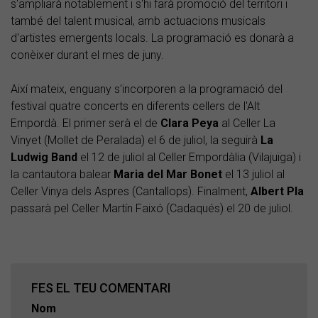
s'ampliarà notablement i s'hi farà promoció del territori i
també del talent musical, amb actuacions musicals
d'artistes emergents locals. La programació es donarà a
conèixer durant el mes de juny.
Així mateix, enguany s'incorporen a la programació del
festival quatre concerts en diferents cellers de l'Alt
Empordà. El primer serà el de
Clara
Peya
al Celler La
Vinyet (Mollet de Peralada) el 6 de juliol, la seguirà
La
Ludwig Band
el 12 de juliol al Celler Empordàlia (Vilajuïga) i
la cantautora balear
Maria del Mar Bonet
el 13 juliol al
Celler Vinya dels Aspres (Cantallops). Finalment,
Albert
Pla
passarà pel Celler Martín Faixó (Cadaqués) el 20 de juliol.
FES EL TEU COMENTARI
Nom