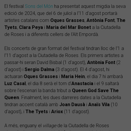
El festival
Sons del Món
ha presentat aquest migdia la seva
edició de 2024, que del 6 de juliol a l'11 d'agost portarà
artistes catalans com
Oques Grasses
,
Antònia
Font
,
The
Tyets
,
Clara
Peya
i
Maria del Mar Bonet
a la Ciutadella
de Roses i a diferents cellers de l'Alt Empordà.
Els concerts de gran format del festival tindran lloc de l'1 a
l'11 d'agost a la Ciutadella de Roses. Els primers artistes a
passar-hi seran David Bisbal (1 d'agost),
Antònia
Font
(2
d'agost) i
Sergio
Dalma
(3 d'agost). El 4 d'agost, hi
actuaran
Oques
Grasses
i
Maria
Hein
, el dia 7 hi arribarà
Luz
Casal
, el dia 8 serà el torn d'
Anastacia
i el 9 saltarà
sobre l'escenari la banda tribut a
Queen
God Save The
Queen
. Finalment, les dues darreres dates a la Ciutadella
tindran accent català amb
Joan
Dausà
i
Anaïs
Vila
(10
d'agost), i
The
Tyets
i
Ariox
(11 d'agost).
A més, enguany el
village
de la Ciutadella de Roses