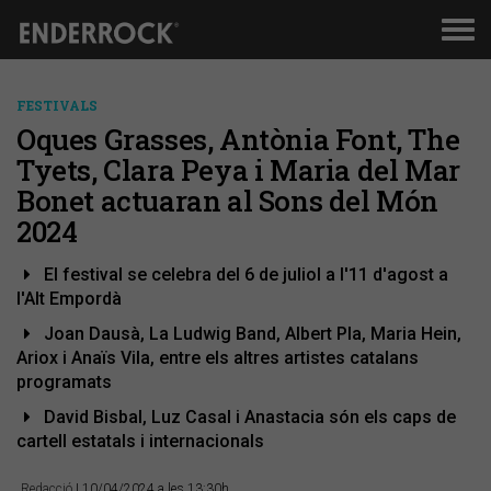
Men
de
nav
FESTIVALS
Oques Grasses, Antònia Font, The
Tyets, Clara Peya i Maria del Mar
Bonet actuaran al Sons del Món
2024
El festival se celebra del 6 de juliol a l'11 d'agost a
l'Alt Empordà
Joan Dausà, La Ludwig Band, Albert Pla, Maria Hein,
Ariox i Anaïs Vila, entre els altres artistes catalans
programats
David Bisbal, Luz Casal i Anastacia són els caps de
cartell estatals i internacionals
Redacció
| 10/04/2024 a les 13:30h