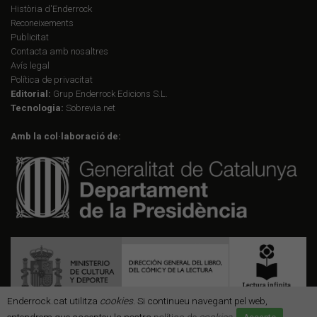
Història d'Enderrock
Reconeixements
Publicitat
Contacta amb nosaltres
Avís legal
Política de privacitat
Editorial:
Grup Enderrock Edicions S.L.
Tecnologia:
Sobrevia.net
Amb la col·laboració de:
Enderrock.cat utilitza
cookies
. Si continueu navegant pel web,
entendrem que accepteu la nostra
política de
cookies
.