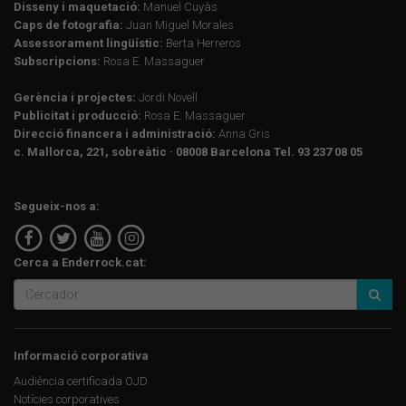
Disseny i maquetació:
Manuel Cuyàs
Caps de fotografia:
Juan Miguel Morales
Assessorament lingüístic:
Berta Herreros
Subscripcions:
Rosa E. Massaguer
Gerència i projectes:
Jordi Novell
Publicitat i producció:
Rosa E. Massaguer
Direcció financera i administració:
Anna Gris
c. Mallorca, 221, sobreàtic · 08008 Barcelona Tel. 93 237 08 05
Segueix-nos a:
Cerca a Enderrock.cat:
Informació corporativa
Audiència certificada OJD
Notícies corporatives