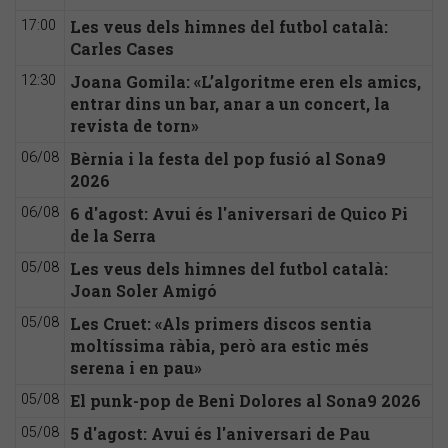
Les veus dels himnes del futbol català:
17:00
Carles Cases
Joana Gomila: «L’algoritme eren els amics,
12:30
entrar dins un bar, anar a un concert, la
revista de torn»
Bèrnia i la festa del pop fusió al Sona9
06/08
2026
6 d'agost: Avui és l'aniversari de Quico Pi
06/08
de la Serra
Les veus dels himnes del futbol català:
05/08
Joan Soler Amigó
Les Cruet: «Als primers discos sentia
05/08
moltíssima ràbia, però ara estic més
serena i en pau»
El punk-pop de Beni Dolores al Sona9 2026
05/08
5 d'agost: Avui és l'aniversari de Pau
05/08