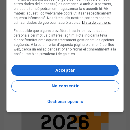
altres dades del dispositiu) es comparteixi amb 210 partners,
els quals també podran emmagatzemar-la o accedir-hi. Així
mateix, aquest lloc web també podrà utilitzar específicament
aquesta informació. Nosaltres i els nostres partners podem
utilitzar dades de geolocalització precisa.
Llista de partners.
És possible que alguns proveïdors tractin les teves dades
personals per motius d'interès legítim. Pots indicar la teva
disconformitat amb aquest tractament gestionant les opcions
següents. A la part inferior d'aquesta pàgina o al menú del lloc
web, cerca un enllaç per gestionar o retirar el consentiment a la
configuració de privadesa i de galetes.
Acceptar
No consentir
Gestionar opcions