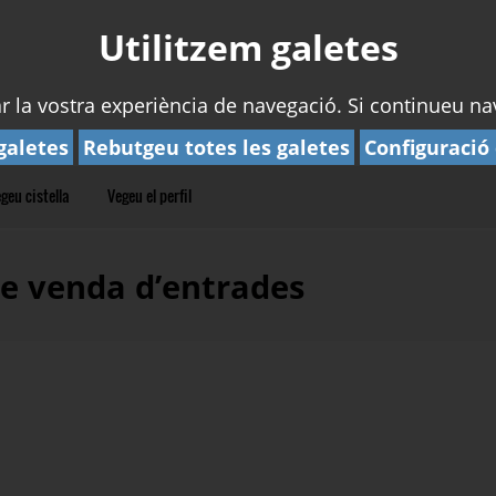
Utilitzem galetes
rar la vostra experiència de navegació. Si continueu 
galetes
Rebutgeu totes les galetes
Configuració
geu cistella
Vegeu el perfil
de venda d’entrades