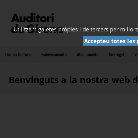
Utilitzem galetes pròpies i de tercers per millo
Accepteu totes les 
Girona Cultura
Esdeveniments
Abonaments
Xec regal
Ve
Benvinguts a la nostra web 