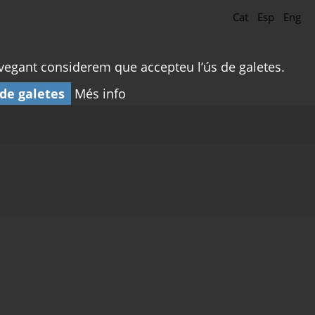
Cat
Esp
Eng
navegant considerem que accepteu l’ús de galetes.
 de galetes
Més info