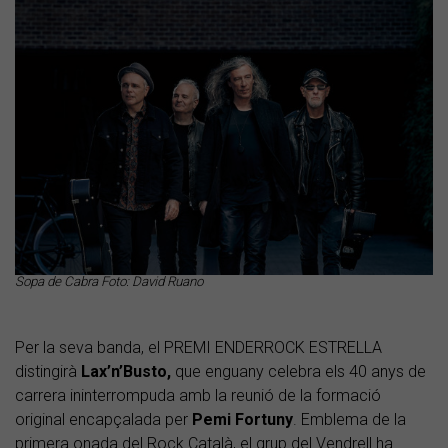
Sopa de Cabra Foto: David Ruano
Per la seva banda, el
PREMI ENDERROCK ESTRELLA
distingirà
Lax’n’Busto,
que enguany celebra els 40 anys de
carrera ininterrompuda amb la reunió de la formació
original encapçalada per
Pemi Fortuny
. Emblema de la
primera onada del Rock Català, el grup del Vendrell ha