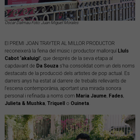
Òscar Dalmau Foto: Juan Miguel Morales
El PREMI JOAN TRAYTER AL MILLOR PRODUCTOR
reconeixerà la feina del músic i productor mallorquí
Lluís
Cabot ‘akaluigi’
, que després de la seva etapa al
capdavant de
Da Souza
s’ha consolidat com un dels noms
destacats de la producció dels artistes de pop actual. Es
darrers anys ha estat al darrere de treballs rellevants de
l’escena contemporània, aportant una mirada sonora
personal i refinada a noms com
Maria Jaume
,
Fades
,
Julieta & Mushka
,
Triquell
o
Ouineta
.