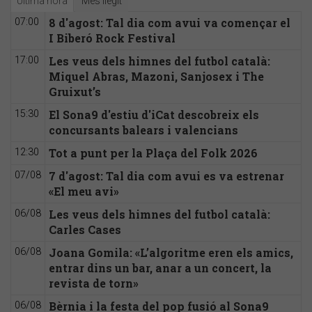
Última hora
Més llegit
8 d'agost: Tal dia com avui va començar el
07:00
I Biberó Rock Festival
Les veus dels himnes del futbol català:
17:00
Miquel Abras, Mazoni, Sanjosex i The
Gruixut’s
El Sona9 d'estiu d'iCat descobreix els
15:30
concursants balears i valencians
Tot a punt per la Plaça del Folk 2026
12:30
7 d'agost: Tal dia com avui es va estrenar
07/08
«El meu avi»
Les veus dels himnes del futbol català:
06/08
Carles Cases
Joana Gomila: «L’algoritme eren els amics,
06/08
entrar dins un bar, anar a un concert, la
revista de torn»
Bèrnia i la festa del pop fusió al Sona9
06/08