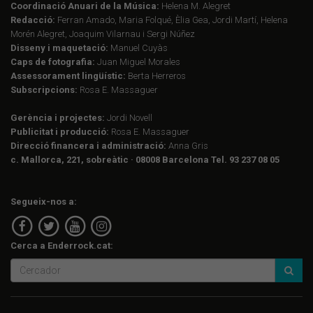
Coordinació Anuari de la Música:
Helena M. Alegret
Redacció:
Ferran Amado, Maria Folqué, Èlia Gea, Jordi Martí, Helena
Morén Alegret, Joaquim Vilarnau i Sergi Núñez
Disseny i maquetació:
Manuel Cuyàs
Caps de fotografia:
Juan Miguel Morales
Assessorament lingüístic:
Berta Herreros
Subscripcions:
Rosa E. Massaguer
Gerència i projectes:
Jordi Novell
Publicitat i producció:
Rosa E. Massaguer
Direcció financera i administració:
Anna Gris
c. Mallorca, 221, sobreàtic · 08008 Barcelona Tel. 93 237 08 05
Segueix-nos a:
Cerca a Enderrock.cat: