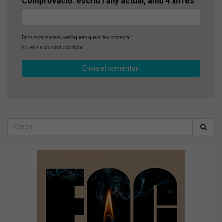
Comprovació: escriu l'any actual, amb 4 xifres
D'aquesta manera, verifiquem que el teu comentari
no l'envia un robot publicitari.