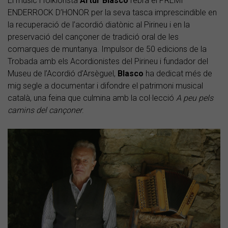
El músic i folklorista
Artur Blasco
rebrà el PREMI
ENDERROCK D’HONOR per la seva tasca imprescindible en
la recuperació de l’acordió diatònic al Pirineu i en la
preservació del cançoner de tradició oral de les
comarques de muntanya. Impulsor de 50 edicions de la
Trobada amb els Acordionistes del Pirineu i fundador del
Museu de l’Acordió d’Arsèguel,
Blasco
ha dedicat més de
mig segle a documentar i difondre el patrimoni musical
català, una feina que culmina amb la col·lecció
A peu pels
camins del cançoner
.