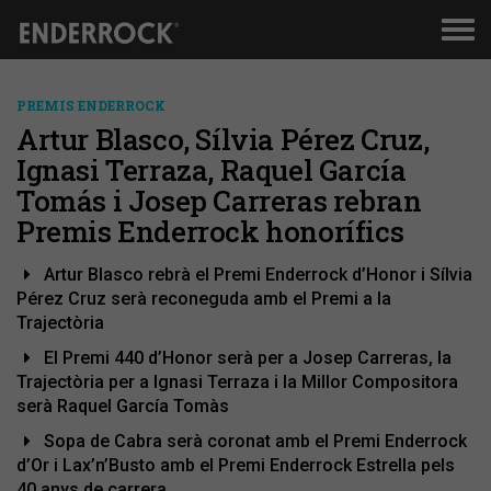
Men
de
nav
PREMIS ENDERROCK
Artur Blasco, Sílvia Pérez Cruz,
Ignasi Terraza, Raquel García
Tomás i Josep Carreras rebran
Premis Enderrock honorífics
Artur Blasco rebrà el Premi Enderrock d’Honor i Sílvia
Pérez Cruz serà reconeguda amb el Premi a la
Trajectòria
El Premi 440 d’Honor serà per a Josep Carreras, la
Trajectòria per a Ignasi Terraza i la Millor Compositora
serà Raquel García Tomàs
Sopa de Cabra serà coronat amb el Premi Enderrock
d’Or i Lax’n’Busto amb el Premi Enderrock Estrella pels
40 anys de carrera