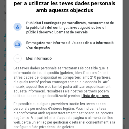
per a utilitzar les teves dades personals
reconèixer l’excel·lència, la trajectòria i el compromís amb
amb aquests objectius
la música catalana en tota la seva diversitat estilística i
generacional.
Publicitat i continguts personalitzats, mesurament de
la publicitat i del contingut, investigació sobre el
públic i desenvolupament de serveis
Maig, EnMatu, Minova i Au Rora protagonitzen la Festa dels
Premis Enderrock 2026
Emmagatzemar informació i/o accedir a la informació
d’un dispositiu
Ginestà és el grup més nominat dels Premis Enderrock 2026
per votació popular
Més informació
La Festa dels Premis Enderrock 2026 comptarà amb Maig,
Les teves dades personals es tractaran i és possible que la
EnMatu, Minova i Au Rora
informació del teu dispositiu (galetes, identificadors únics i
altres dades del dispositiu) es comparteixi amb 210 partners,
La doble gala dels Premis Enderrock 2026 presentarà una
els quals també podran emmagatzemar-la o accedir-hi. Així
vintena d’actuacions d’estrena
mateix, aquest lloc web també podrà utilitzar específicament
aquesta informació. Nosaltres i els nostres partners podem
La gran festa de la música catalana serà una doble gala el
utilitzar dades de geolocalització precisa.
Llista de partners.
25 i 26 de març amb una vintena d’actuacions
És possible que alguns proveïdors tractin les teves dades
31 FAM, Ginestà i The Tyets són els més nominats als
personals per motius d'interès legítim. Pots indicar la teva
Premis Enderrock 2026 per votació popular
disconformitat amb aquest tractament gestionant les opcions
següents. A la part inferior d'aquesta pàgina o al menú del lloc
web, cerca un enllaç per gestionar o retirar el consentiment a la
configuració de privadesa i de galetes.