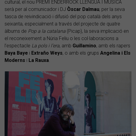
cultural, el nou PREMI ENDERROCK LLENGUA I MÚSICA
serà per al comunicador i DJ
Òscar Dalmau
, per la seva
tasca de reivindicació i difusió del pop català dels anys
seixanta, especialment a través del projecte de quatre
àlbums de
Pop a la catalana
(Picap), la seva implicació en
el reconeixement a Núria Feliu o les col·laboracions a
l’espectacle
La pols i l’era
, amb
Guillamino
, amb els rapers
Baya Baye
i
Extraño Weys
, o amb els grups
Angelina i Els
Moderns
i
La Rauxa
.