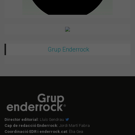
Grup Enderrock
Director editorial:
Lluís Gendrau
Cap de redacció Enderrock:
Jordi Martí Fabra
Coordinació EDR i enderrock.cat:
Èlia Gea