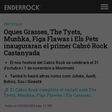
Men
de
nav
FESTIVALS
Oques Grasses, The Tyets,
Mushka, Figa Flawas i Els Pets
inauguraran el primer Cabró Rock
Castanyada
El nou festival del Cabró Rock se celebrarà el 31
d'octubre i 1 de novembre a Montmeló
També hi haurà altres noms com Julieta, Auxili,
Buhos, Suu i Ginestà
El Cabró Rock completa el cartell amb The
Tyets, Mushka, Figa Flawas i Els Catarres
Redacció
| 20/03/2025 a les 12:00h