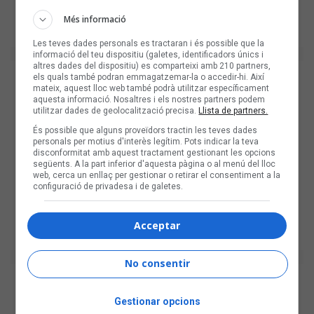
Més informació
Les teves dades personals es tractaran i és possible que la
informació del teu dispositiu (galetes, identificadors únics i
altres dades del dispositiu) es comparteixi amb 210 partners,
els quals també podran emmagatzemar-la o accedir-hi. Així
mateix, aquest lloc web també podrà utilitzar específicament
aquesta informació. Nosaltres i els nostres partners podem
utilitzar dades de geolocalització precisa.
Llista de partners.
És possible que alguns proveïdors tractin les teves dades
personals per motius d'interès legítim. Pots indicar la teva
disconformitat amb aquest tractament gestionant les opcions
següents. A la part inferior d'aquesta pàgina o al menú del lloc
web, cerca un enllaç per gestionar o retirar el consentiment a la
configuració de privadesa i de galetes.
Acceptar
No consentir
Gestionar opcions