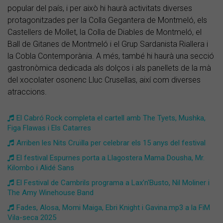
popular del país, i per això hi haurà activitats diverses
protagonitzades per la Colla Gegantera de Montmeló, els
Castellers de Mollet, la Colla de Diables de Montmeló, el
Ball de Gitanes de Montmeló i el Grup Sardanista Riallera i
la Cobla Contemporània. A més, també hi haurà una secció
gastronòmica dedicada als dolços i als panellets de la mà
del xocolater osonenc Lluc Crusellas, així com diverses
atraccions.
El Cabró Rock completa el cartell amb The Tyets, Mushka,
Figa Flawas i Els Catarres
Arriben les Nits Cruïlla per celebrar els 15 anys del festival
El festival Espurnes porta a Llagostera Mama Dousha, Mr.
Kilombo i Alidé Sans
El Festival de Cambrils programa a Lax'n'Busto, Nil Moliner i
The Amy Winehouse Band
Fades, Alosa, Momi Maiga, Ebri Knight i Gavina.mp3 a la FiM
Vila-seca 2025