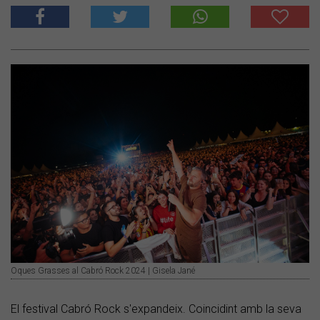
Oques Grasses al Cabró Rock 2024 | Gisela Jané
El festival Cabró Rock s'expandeix. Coincidint amb la seva