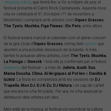
cinquena edició
, que tindrà lloc a Vic a mitjans de juny, el
festival presenta el Cabró Rock Castanyada. Aquesta nova
cita se celebrarà el 31 d'octubre i l'1 de novembre a
Montmeló i comptarà amb artistes com
Oques
Grasses
,
The Tyets
,
Mushka
,
Figa
Flawas
i
Els Pets
, entre altres.
El festival estarà marcat al calendari com el darrer concert
de la gira
Coda
d'
Oques Grasses
, enmig dels
rumors
que
apunten a una possible dissolució de la banda. A més,
també hi actuaran altres artistes, com
The Tyets
,
Mushka
,
La
Fúmiga
o
Ginestà
—tots ells ja confirmats per a l'edició
estiuenca
del festival—, a més de
Julieta
,
Auxili
,
Suu
,
Mama
Dousha
,
Clima
,
Al·lèrgiques al Pol·len
o
Dani6ix &
Izzkid
. La festa es completarà amb les sessions de
DJ
Trapella
,
Mon DJ
,
DJ K-Zu
,
DJ Nàtura
, i un cap de cartell
que encara no s'ha fet públic. Per ara, no s'ha anunciat la
distribució dels artistes per dies.
Més enllà de la música, el festival vol reivindicar la cultura