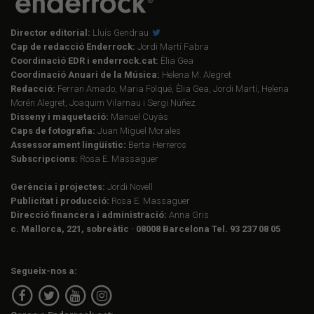
Director editorial:
Lluís Gendrau
Cap de redacció Enderrock:
Jordi Martí Fabra
Coordinació EDR i enderrock.cat:
Èlia Gea
Coordinació Anuari de la Música:
Helena M. Alegret
Redacció:
Ferran Amado, Maria Folqué, Èlia Gea, Jordi Martí, Helena
Morén Alegret, Joaquim Vilarnau i Sergi Núñez
Disseny i maquetació:
Manuel Cuyàs
Caps de fotografia:
Juan Miguel Morales
Assessorament lingüístic:
Berta Herreros
Subscripcions:
Rosa E. Massaguer
Gerència i projectes:
Jordi Novell
Publicitat i producció:
Rosa E. Massaguer
Direcció financera i administració:
Anna Gris
c. Mallorca, 221, sobreàtic · 08008 Barcelona Tel. 93 237 08 05
Segueix-nos a: