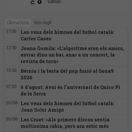
Última hora
Més llegit
Les veus dels himnes del futbol català:
17:00
Carles Cases
Joana Gomila: «L’algoritme eren els amics,
12:30
entrar dins un bar, anar a un concert, la
revista de torn»
Bèrnia i la festa del pop fusió al Sona9
10:30
2026
6 d'agost: Avui és l'aniversari de Quico Pi
07:00
de la Serra
Les veus dels himnes del futbol català:
05/08
Joan Soler Amigó
Les Cruet: «Als primers discos sentia
05/08
moltíssima ràbia, però ara estic més