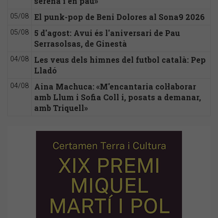
serena i en pau»
El punk-pop de Beni Dolores al Sona9 2026
05/08
5 d'agost: Avui és l'aniversari de Pau
05/08
Serrasolsas, de Ginestà
Les veus dels himnes del futbol català: Pep
04/08
Lladó
Aina Machuca: «M'encantaria col·laborar
04/08
amb Llum i Sofia Coll i, posats a demanar,
amb Triquell»