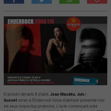
El pròxim dimarts 8 d'abril,
Joan Masdéu
,
Juls
i
Gusset
seran a l'Enderrock Sona d'abril per presentar-nos
els seus respectius projectes. L'acte començarà a les