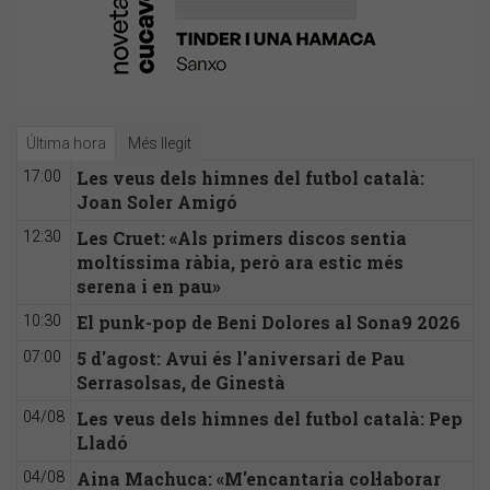
Última hora
Més llegit
Les veus dels himnes del futbol català:
17:00
Joan Soler Amigó
Les Cruet: «Als primers discos sentia
12:30
moltíssima ràbia, però ara estic més
serena i en pau»
El punk-pop de Beni Dolores al Sona9 2026
10:30
5 d'agost: Avui és l'aniversari de Pau
07:00
Serrasolsas, de Ginestà
Les veus dels himnes del futbol català: Pep
04/08
Lladó
Aina Machuca: «M'encantaria col·laborar
04/08