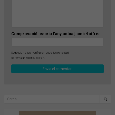
Comprovació: escriu l'any actual, amb 4 xifres
D'aquesta manera, verifiquem que el teu comentari
no l'envia un robot publicitari.