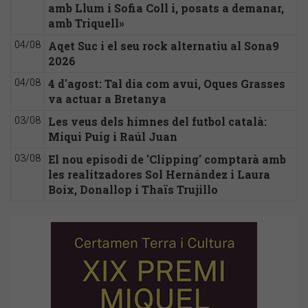
amb Llum i Sofia Coll i, posats a demanar,
amb Triquell»
Aqet Suc i el seu rock alternatiu al Sona9
04/08
2026
4 d'agost: Tal dia com avui, Oques Grasses
04/08
va actuar a Bretanya
Les veus dels himnes del futbol català:
03/08
Miqui Puig i Raúl Juan
El nou episodi de 'Clipping' comptarà amb
03/08
les realitzadores Sol Hernández i Laura
Boix, Donallop i Thaïs Trujillo