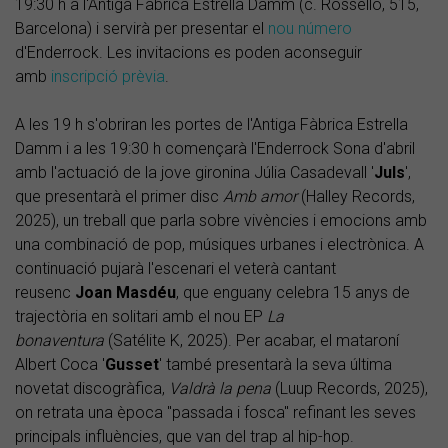
19:30 h a l'Antiga Fàbrica Estrella Damm (c. Rosselló, 515,
Barcelona) i servirà per presentar el
nou número
d'Enderrock. Les invitacions es poden aconseguir
amb
inscripció prèvia
.
A les 19 h s'obriran les portes de l'Antiga Fàbrica Estrella
Damm i a les 19:30 h començarà l'Enderrock Sona d'abril
amb l'actuació de la jove gironina Júlia Casadevall '
Juls
',
que presentarà el primer disc
Amb amor
(Halley Records,
2025), un treball que parla sobre vivències i emocions amb
una combinació de pop, músiques urbanes i electrònica. A
continuació pujarà l'escenari el veterà cantant
reusenc
Joan Masdéu
, que enguany celebra 15 anys de
trajectòria en solitari amb el nou EP
La
bonaventura
(Satélite K, 2025). Per acabar, el mataroní
Albert Coca '
Gusset
' també presentarà la seva última
novetat discogràfica,
Valdrà la pena
(Luup Records, 2025),
on retrata una època "passada i fosca" refinant les seves
principals influències, que van del trap al hip-hop.