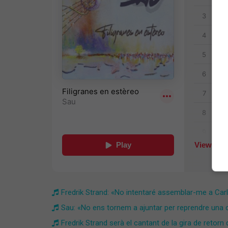
Fredrik Strand: «No intentaré assemblar-me a Car
Sau: «No ens tornem a ajuntar per reprendre una car
Fredrik Strand serà el cantant de la gira de retorn