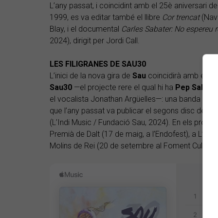
L’any passat, i coincidint amb el 25è aniversari d
1999, es va editar també el llibre
Cor trencat
(Navo
Blay, i el documental
Carles Sabater: No espereu 
2024), dirigit per Jordi Call.
LES FILIGRANES DE SAU30
L’inici de la nova gira de
Sau
coincidirà amb el fin
Sau30
—el projecte rere el qual hi ha
Pep Sala
i e
el vocalista Jonathan Argüelles—: una banda que
que l’any passat va publicar el segons disc de c
(L’Indi Music / Fundació Sau, 2024). En els pròxim
Premià de Dalt (17 de maig, a l’Endofest), a L’Aldea
Molins de Rei (20 de setembre al Foment Cultural i 