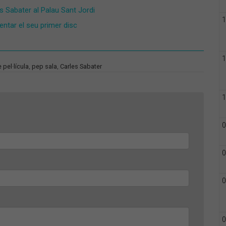
es Sabater al Palau Sant Jordi
1
entar el seu primer disc
1
 pel·lícula
,
pep sala
,
Carles Sabater
1
0
0
0
0