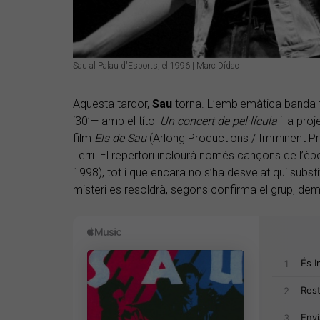
Sau al Palau d'Esports, el 1996 | Marc Dídac
Aquesta tardor,
Sau
torna. L’emblemàtica banda f
‘30’— amb el títol
Un concert de pel·lícula
i la proj
film
Els de Sau
(Arlong Productions / Imminent Pro
Terri. El repertori inclourà només cançons de l’è
1998), tot i que encara no s’ha desvelat qui substi
misteri es resoldrà, segons confirma el grup, de