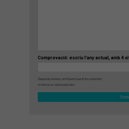
Comprovació: escriu l'any actual, amb 4 x
D'aquesta manera, verifiquem que el teu comentari
no l'envia un robot publicitari.