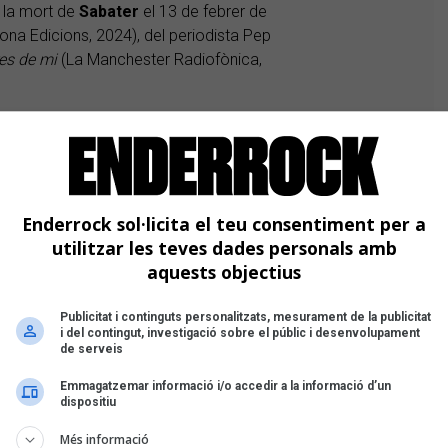
e la mort de
Sabater
el 13 de febrer de
na Edicions, 2024), del periodista Pep
res de mi
(La Manchester Radiofònica,
al del tour que està fent actualment
ls músics de la formació històrica amb
 va néixer per commemorar el grup i
Enderrock sol·licita el teu consentiment per a
ançons pròpies
Filigranes en estèreo
utilitzar les teves dades personals amb
s mesos, presentaran el treball a
aquests objectius
 (28 de juny, a la sala Mítics Club) i a
Artístic).
Publicitat i continguts personalitzats, mesurament de la publicitat
i del contingut, investigació sobre el públic i desenvolupament
de serveis
Emmagatzemar informació i/o accedir a la informació d’un
dispositiu
Més informació