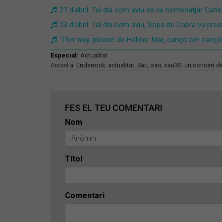
27 d'abril: Tal dia com avui es va homenatjar Carl
23 d'abril: Tal dia com avui, Sopa de Cabra va pres
​‘This way, please’ de Halldor Mar, cançó per cançó
Especial:
Actualitat
Arxivat a:
Enderrock
,
actualitat
,
Sau
,
sau
,
sau30
,
un concert de
FES EL TEU COMENTARI
Nom
Títol
Comentari