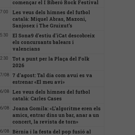
començar el I Biberó Rock Festival
Les veus dels himnes del futbol
7:00
català: Miquel Abras, Mazoni,
Sanjosex i The Gruixut’s
El Sona9 d'estiu d'iCat descobreix
5:30
els concursants balears i
valencians
Tot a punt per la Plaça del Folk
2:30
2026
7 d'agost: Tal dia com avui es va
7/08
estrenar «El meu avi»
Les veus dels himnes del futbol
6/08
català: Carles Cases
Joana Gomila: «L’algoritme eren els
6/08
amics, entrar dins un bar, anar a un
concert, la revista de torn»
Bèrnia i la festa del pop fusió al
6/08