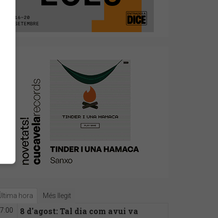
Última hora
Més llegit
8 d'agost: Tal dia com avui va
7:00