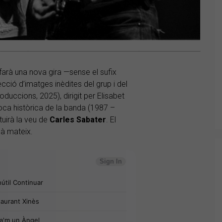
arà una nova gira —sense el sufix
ecció d’imatges inèdites del grup i del
duccions, 2025), dirigit per Elisabet
poca històrica de la banda (1987 –
tuirà la veu de
Carles Sabater
. El
mà mateix.