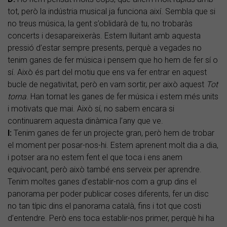
tot, però la indústria musical ja funciona així. Sembla que si
no treus música, la gent s’oblidarà de tu, no trobaràs
concerts i desapareixeràs. Estem lluitant amb aquesta
pressió d’estar sempre presents, perquè a vegades no
tenim ganes de fer música i pensem que ho hem de fer sí o
sí. Això és part del motiu que ens va fer entrar en aquest
bucle de negativitat, però en vam sortir, per això aquest
Tot
torna
. Han tornat les ganes de fer música i estem més units
i motivats que mai. Això sí, no sabem encara si
continuarem aquesta dinàmica l’any que ve.
I:
Tenim ganes de fer un projecte gran, però hem de trobar
el moment per posar-nos-hi. Estem aprenent molt dia a dia,
i potser ara no estem fent el que toca i ens anem
equivocant, però això també ens serveix per aprendre.
Tenim moltes ganes d’establir-nos com a grup dins el
panorama per poder publicar coses diferents, fer un disc
no tan típic dins el panorama català, fins i tot que costi
d’entendre. Però ens toca establir-nos primer, perquè hi ha