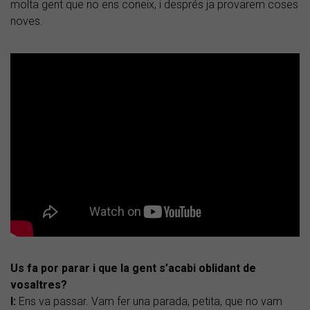
molta gent que no ens coneix, i després ja provarem coses
noves.
Us fa por parar i que la gent s’acabi oblidant de
vosaltres?
I:
Ens va passar. Vam fer una parada, petita, que no vam