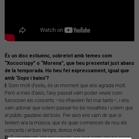
És un disc estiuenc, sobretot amb temes com
“Xococrispy” o “Morena”, que heu presentat just abans
de la temporada. Ho heu fet expressament, igual que
amb ‘Sopo i baixo’?
I:
Som molt d’estiu, és un moment que ens agrada molt.
Però a més d’això, l’any passat vam poder veure com
funcionen els concerts —no n’havíem fet mai tants—, i ens
vam adonar que volem passar-ho bé nosaltres i volem que
el públic gaudeixi del bolo. Per això ens vam dir que si
teníem ara la música, que és quan comencen de nou els
concerts i el bon temps, doncs millor.
D:
Evidentment, alguna vegada ens pot sortir alguna cosa