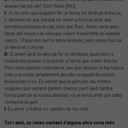
anaven tan bé, eh? Som fidels [RIU].
I:
Jo no crec que puguem fer un tema tot dedicat al Barça,
o almenys no ara, perquè no anem a l’estudi amb una
temàtica pensada al cap, sinó que fluïm. Anem amb unes
idees del
mood
o la
vibe
que volem transmetre en aquella
cançó, i d’aquí ens surt la lletra després, però sense buscar
un tema en concret.
D:
Si anem amb la idea de fer un afrobeat, quan som a
l’estudi ens posem d’acord en el tema què volem tractar.
Però som bastant monotema, així que tampoc hi ha massa
més a acordar, simplement decidim si aquell dia estem
enamorats o no. És veritat que la gent ens diu moltes
vegades que sempre parlem d’amor, però això també
forma part de la nostra identitat i és el tema amb què millor
connecta la gent.
I:
És amor o futbol, no cantem de res més.
Tot i això, us veieu cantant d’alguna altra cosa més