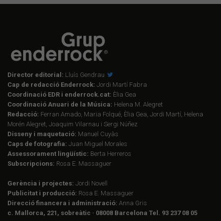
Director editorial:
Lluís Gendrau
Cap de redacció Enderrock:
Jordi Martí Fabra
Coordinació EDR i enderrock.cat:
Èlia Gea
Coordinació Anuari de la Música:
Helena M. Alegret
Redacció:
Ferran Amado, Maria Folqué, Èlia Gea, Jordi Martí, Helena
Morén Alegret, Joaquim Vilarnau i Sergi Núñez
Disseny i maquetació:
Manuel Cuyàs
Caps de fotografia:
Juan Miguel Morales
Assessorament lingüístic:
Berta Herreros
Subscripcions:
Rosa E. Massaguer
Gerència i projectes:
Jordi Novell
Publicitat i producció:
Rosa E. Massaguer
Direcció financera i administració:
Anna Gris
c. Mallorca, 221, sobreàtic · 08008 Barcelona Tel. 93 237 08 05