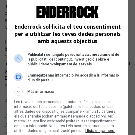
més cap a l’hivern, però la vibra seria diferent, seria alguna
cosa més trista. A més, el nostre estil i el to que ha agafat
el projecte ja ens encaixa amb aquesta època de calor i
Enderrock sol·licita el teu consentiment
solet.
per a utilitzar les teves dades personals
amb aquests objectius
Heu fet canvis en el directe d’aquesta nova gira?
I:
Hem arreglat alguns dels temes perquè sonin millor en
Publicitat i continguts personalitzats, mesurament de
directe, perquè hem vist què mou més a la gent. També
la publicitat i del contingut, investigació sobre el
hem treballat els moviments a l’escenari per no anar saltant
públic i desenvolupament de serveis
tota l’estona.
Emmagatzemar informació i/o accedir a la informació
D:
La idea és que tot això pugui anar evolucionant, perquè
d’un dispositiu
evidentment amb més pressupost també podrem fer més
Més informació
dalt l’escenari. Però per ara ho hem fet el millor que hem
pogut amb el que teníem.
Les teves dades personals es tractaran i és possible que la
informació del teu dispositiu (galetes, identificadors únics i
altres dades del dispositiu) es comparteixi amb 210 partners,
Dani6ix & Izzkid surten a debutar a Razzmatazz
els quals també podran emmagatzemar-la o accedir-hi. Així
mateix, aquest lloc web també podrà utilitzar específicament
'Tot torna' de Dani6ix & Izzkid, cançó per cançó
aquesta informació. Nosaltres i els nostres partners podem
utilitzar dades de geolocalització precisa.
Llista de partners.
Les noves cançons en català són de Julieta, El Petit de Cal