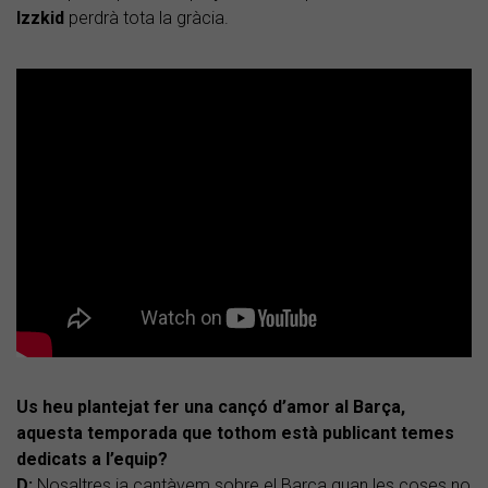
Izzkid
perdrà tota la gràcia.
Us heu plantejat fer una cançó d’amor al Barça,
aquesta temporada que tothom està publicant temes
dedicats a l’equip?
D:
Nosaltres ja cantàvem sobre el Barça quan les coses no