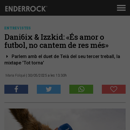
Men
de
nav
ENTREVISTES
Dani6ix & Izzkid: «És amor o
futbol, no cantem de res més»
Parlem amb el duet de Teià del seu tercer treball, la
mixtape 'Tot torna'
Maria Folqué
| 30/05/2025 a les 13:30h