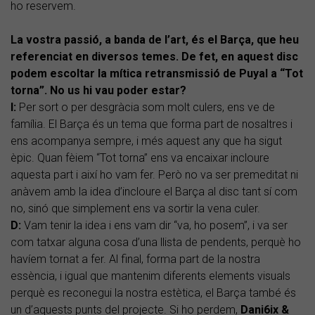
ho reservem.
La vostra passió, a banda de l’art, és el Barça, que heu
referenciat en diversos temes. De fet, en aquest disc
podem escoltar la mítica retransmissió de Puyal a “Tot
torna”. No us hi vau poder estar?
I:
Per sort o per desgràcia som molt culers, ens ve de
família. El Barça és un tema que forma part de nosaltres i
ens acompanya sempre, i més aquest any que ha sigut
èpic. Quan fèiem “Tot torna” ens va encaixar incloure
aquesta part i així ho vam fer. Però no va ser premeditat ni
anàvem amb la idea d’incloure el Barça al disc tant sí com
no, sinó que simplement ens va sortir la vena culer.
D:
Vam tenir la idea i ens vam dir “va, ho posem”, i va ser
com tatxar alguna cosa d’una llista de pendents, perquè ho
havíem tornat a fer. Al final, forma part de la nostra
essència, i igual que mantenim diferents elements visuals
perquè es reconegui la nostra estètica, el Barça també és
un d’aquests punts del projecte. Si ho perdem,
Dani6ix &