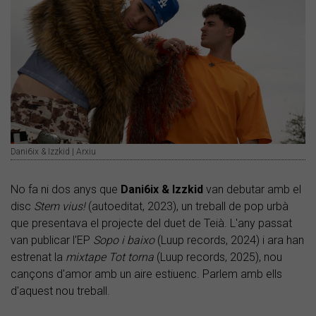
Dani6ix & Izzkid | Arxiu
No fa ni dos anys que
Dani6ix & Izzkid
van debutar amb el
disc
Stem vius!
(autoeditat, 2023), un treball de pop urbà
que presentava el projecte del duet de Teià. L'any passat
van publicar l'EP
Sopo i baixo
(Luup records, 2024) i ara han
estrenat la
mixtape
Tot torna
(Luup records, 2025), nou
cançons d'amor amb un aire estiuenc. Parlem amb ells
d'aquest nou treball.