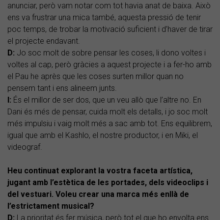
anunciar, però vam notar com tot havia anat de baixa. Això
ens va frustrar una mica també, aquesta pressió de tenir
poc temps, de trobar la motivació suficient i d’haver de tirar
el projecte endavant.
D:
Jo soc molt de sobre pensar les coses, li dono voltes i
voltes al cap, però gràcies a aquest projecte i a fer-ho amb
el Pau he après que les coses surten millor quan no
pensem tant i ens alineem junts.
I:
És el millor de ser dos, que un veu allò que l’altre no. En
Dani és més de pensar, cuida molt els detalls, i jo soc molt
més impulsiu i vaig molt més a sac amb tot. Ens equilibrem,
igual que amb el Kashlo, el nostre productor, i en Miki, el
videograf.
Heu continuat explorant la vostra faceta artística,
jugant amb l’estètica de les portades, dels videoclips i
del vestuari. Voleu crear una marca més enllà de
l’estrictament musical?
D:
La prioritat és fer música, però tot el que ho envolta ens