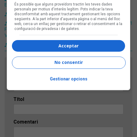
És possible que alguns proveïdors tractin les teves dades
Eril, Dani6ix & Izzkid, i Sexenni i Yung Rajola
personals per motius d'interès legítim. Pots indicar la teva
El retorn als origens de Lildami, al Sona9 d'iCat
disconformitat amb aquest tractament gestionant les opcions
següents. A la part inferior d'aquesta pàgina o al menú del lloc
Les noves cançons en català són de Maria del Mar Bonet, 31
web, cerca un enllaç per gestionar o retirar el consentiment a la
configuració de privadesa i de galetes.
FAM, Els Catarres, Fades amb Samantha Hudson, Mishima, i
Vicco
Les 30+1 cites de l'Strenes 2025
Acceptar
No consentir
FES EL TEU COMENTARI
Nom
Gestionar opcions
Títol
Comentari