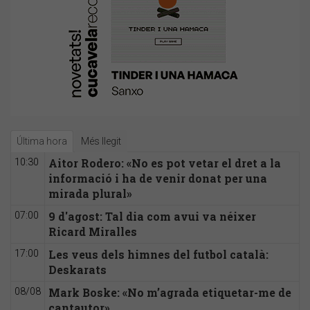
Última hora
Més llegit
Aitor Rodero: «No es pot vetar el dret a la
10:30
informació i ha de venir donat per una
mirada plural»
9 d'agost: Tal dia com avui va néixer
07:00
Ricard Miralles
Les veus dels himnes del futbol català:
17:00
Deskarats
Mark Boske: «No m’agrada etiquetar-me de
08/08
cantautor»