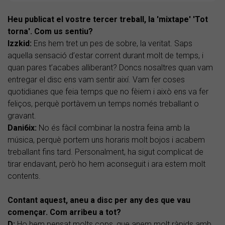
Heu publicat el vostre tercer treball, la 'mixtape' 'Tot
torna'. Com us sentiu?
Izzkid:
Ens hem tret un pes de sobre, la veritat. Saps
aquella sensació d’estar corrent durant molt de temps, i
quan pares t’acabes alliberant? Doncs nosaltres quan vam
entregar el disc ens vam sentir així. Vam fer coses
quotidianes que feia temps que no fèiem i això ens va fer
feliços, perquè portàvem un temps només treballant o
gravant.
Dani6ix:
No és fàcil combinar la nostra feina amb la
música, perquè portem uns horaris molt bojos i acabem
treballant fins tard. Personalment, ha sigut complicat de
tirar endavant, però ho hem aconseguit i ara estem molt
contents.
Contant aquest, aneu a disc per any des que vau
començar. Com arribeu a tot?
D:
Ho hem pensat molts cops, que anem molt ràpids amb