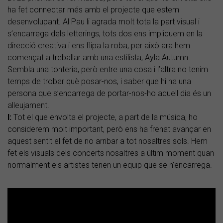
ha fet connectar més amb el projecte que estem
desenvolupant. Al Pau li agrada molt tota la part visual i
s’encarrega dels letterings, tots dos ens impliquem en la
direcció creativa i ens flipa la roba, per això ara hem
començat a treballar amb una estilista, Ayla Autumn.
Sembla una tonteria, però entre una cosa i l’altra no tenim
temps de trobar què posar-nos, i saber que hi ha una
persona que s’encarrega de portar-nos-ho aquell dia és un
alleujament.
I:
Tot el que envolta el projecte, a part de la música, ho
considerem molt important, però ens ha frenat avançar en
aquest sentit el fet de no arribar a tot nosaltres sols. Hem
fet els visuals dels concerts nosaltres a últim moment quan
normalment els artistes tenen un equip que se n’encarrega.