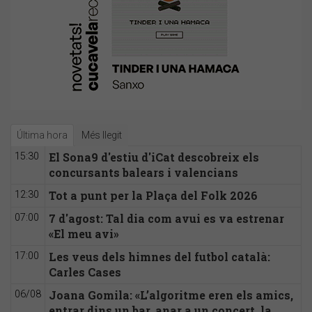
Última hora
Més llegit
El Sona9 d'estiu d'iCat descobreix els
15:30
concursants balears i valencians
Tot a punt per la Plaça del Folk 2026
12:30
7 d'agost: Tal dia com avui es va estrenar
07:00
«El meu avi»
Les veus dels himnes del futbol català:
17:00
Carles Cases
Joana Gomila: «L’algoritme eren els amics,
06/08
entrar dins un bar, anar a un concert, la