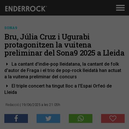
Men
de
nav
SONA9
Bru, Júlia Cruz i Ugurabi
protagonitzen la vuitena
preliminar del Sona9 2025 a Lleida
La cantant d'indie-pop lleidatana, la cantant de folk
d'autor de Fraga i el trio de pop-rock lleidatà han actuat
a la vuitena preliminar del concurs
El triple concert ha tingut lloc a l'Espai Orfeó de
Lleida
Redacció
| 19/06/2025 a les 21:05h