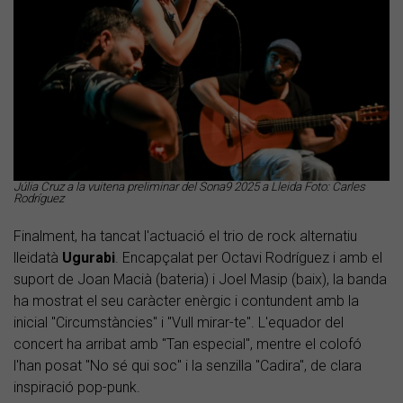
Júlia Cruz a la vuitena preliminar del Sona9 2025 a Lleida Foto: Carles
Rodríguez
Finalment, ha tancat l'actuació el trio de rock alternatiu
lleidatà
Ugurabi
. Encapçalat per Octavi Rodríguez i amb el
suport de Joan Macià (bateria) i Joel Masip (baix), la banda
ha mostrat el seu caràcter enèrgic i contundent amb la
inicial "Circumstàncies" i "Vull mirar-te". L'equador del
concert ha arribat amb "Tan especial", mentre el colofó
l'han posat "No sé qui soc" i la senzilla "Cadira", de clara
inspiració pop-punk.