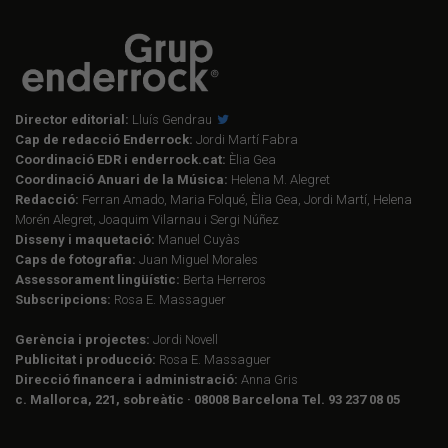
Director editorial:
Lluís Gendrau
Cap de redacció Enderrock:
Jordi Martí Fabra
Coordinació EDR i enderrock.cat:
Èlia Gea
Coordinació Anuari de la Música:
Helena M. Alegret
Redacció:
Ferran Amado, Maria Folqué, Èlia Gea, Jordi Martí, Helena
Morén Alegret, Joaquim Vilarnau i Sergi Núñez
Disseny i maquetació:
Manuel Cuyàs
Caps de fotografia:
Juan Miguel Morales
Assessorament lingüístic:
Berta Herreros
Subscripcions:
Rosa E. Massaguer
Gerència i projectes:
Jordi Novell
Publicitat i producció:
Rosa E. Massaguer
Direcció financera i administració:
Anna Gris
c. Mallorca, 221, sobreàtic · 08008 Barcelona Tel. 93 237 08 05