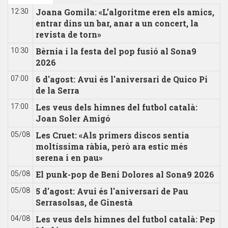
Joana Gomila: «L’algoritme eren els amics,
12:30
entrar dins un bar, anar a un concert, la
revista de torn»
Bèrnia i la festa del pop fusió al Sona9
10:30
2026
6 d'agost: Avui és l'aniversari de Quico Pi
07:00
de la Serra
Les veus dels himnes del futbol català:
17:00
Joan Soler Amigó
Les Cruet: «Als primers discos sentia
05/08
moltíssima ràbia, però ara estic més
serena i en pau»
El punk-pop de Beni Dolores al Sona9 2026
05/08
5 d'agost: Avui és l'aniversari de Pau
05/08
Serrasolsas, de Ginestà
Les veus dels himnes del futbol català: Pep
04/08