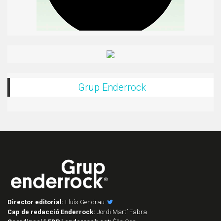
Grup Enderrock
Director editorial:
Lluís Gendrau
Cap de redacció Enderrock:
Jordi Martí Fabra