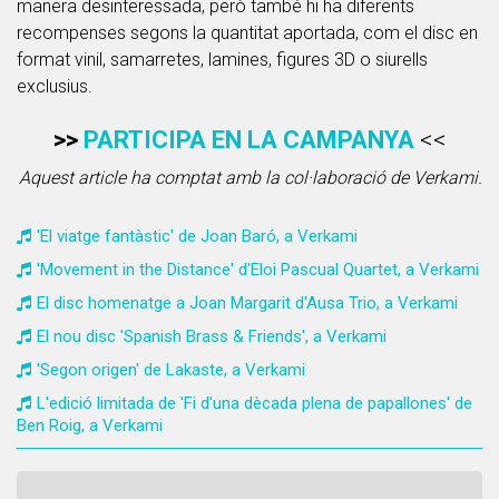
manera desinteressada, però també hi ha diferents
recompenses segons la quantitat aportada, com el disc en
format vinil, samarretes, lamines, figures 3D o siurells
exclusius.
>>
PARTICIPA EN LA CAMPANYA
<<
Aquest article ha comptat amb la col·laboració de Verkami.
'El viatge fantàstic' de Joan Baró, a Verkami
'Movement in the Distance' d'Eloi Pascual Quartet, a Verkami
El disc homenatge a Joan Margarit d'Ausa Trio, a Verkami
El nou disc 'Spanish Brass & Friends', a Verkami
'Segon origen' de Lakaste, a Verkami
L'edició limitada de 'Fi d'una dècada plena de papallones' de
Ben Roig, a Verkami