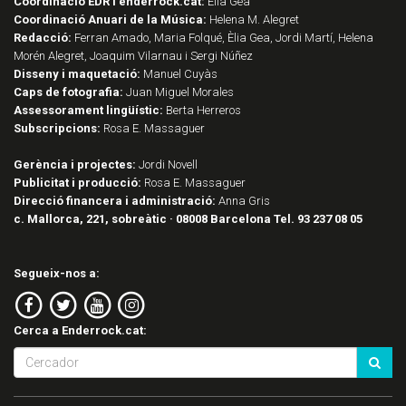
Coordinació EDR i enderrock.cat:
Èlia Gea
Coordinació Anuari de la Música:
Helena M. Alegret
Redacció:
Ferran Amado, Maria Folqué, Èlia Gea, Jordi Martí, Helena
Morén Alegret, Joaquim Vilarnau i Sergi Núñez
Disseny i maquetació:
Manuel Cuyàs
Caps de fotografia:
Juan Miguel Morales
Assessorament lingüístic:
Berta Herreros
Subscripcions:
Rosa E. Massaguer
Gerència i projectes:
Jordi Novell
Publicitat i producció:
Rosa E. Massaguer
Direcció financera i administració:
Anna Gris
c. Mallorca, 221, sobreàtic · 08008 Barcelona Tel. 93 237 08 05
Segueix-nos a:
Cerca a Enderrock.cat: