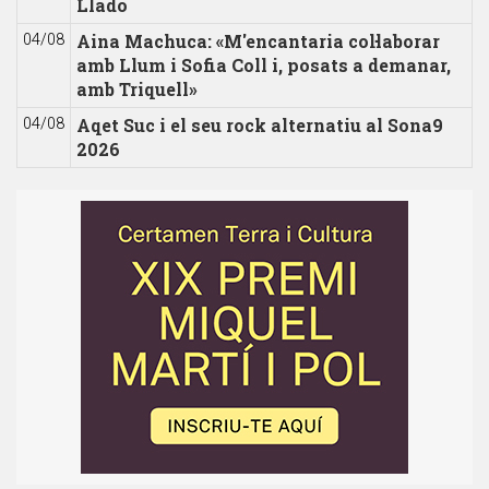
Lladó
Aina Machuca: «M'encantaria col·laborar
04/08
amb Llum i Sofia Coll i, posats a demanar,
amb Triquell»
Aqet Suc i el seu rock alternatiu al Sona9
04/08
2026