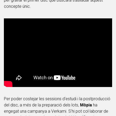
per gravar el primer disc que buscarà traslladar aquest
concepte únic.
Per poder costejar les sessions d'estudi i la postproducció
del disc, a més de la preparació dels lots,
Mòpia
ha
engegat una campanya a Verkami. S'hi pot col·laborar de