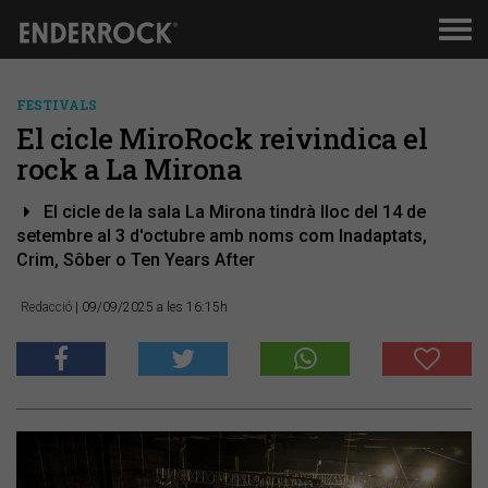
Men
de
nav
FESTIVALS
El cicle MiroRock reivindica el
rock a La Mirona
El cicle de la sala La Mirona tindrà lloc del 14 de
setembre al 3 d'octubre amb noms com Inadaptats,
Crim, Sôber o Ten Years After
Redacció
| 09/09/2025 a les 16:15h