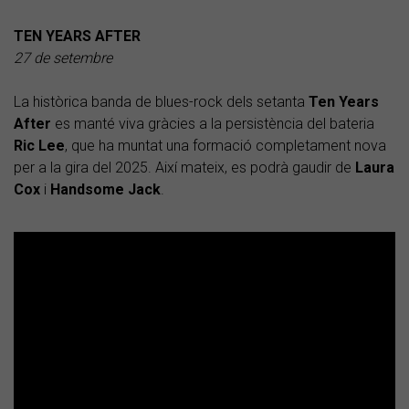
TEN YEARS AFTER
27 de setembre
La històrica banda de blues-rock dels setanta
Ten Years
After
es manté viva gràcies a la persistència del bateria
Ric
Lee
, que ha muntat una formació completament nova
per a la gira del 2025. Així mateix, es podrà gaudir de
Laura
Cox
i
Handsome Jack
.