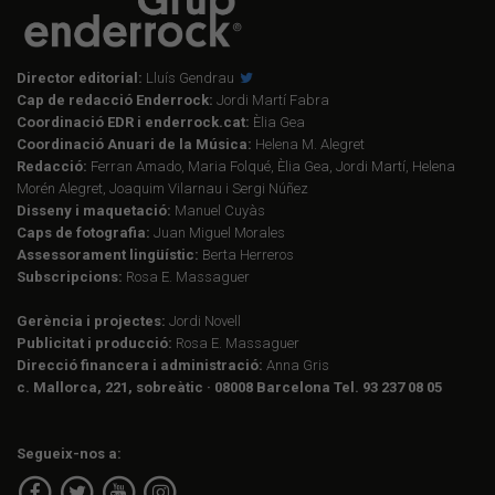
Director editorial:
Lluís Gendrau
Cap de redacció Enderrock:
Jordi Martí Fabra
Coordinació EDR i enderrock.cat:
Èlia Gea
Coordinació Anuari de la Música:
Helena M. Alegret
Redacció:
Ferran Amado, Maria Folqué, Èlia Gea, Jordi Martí, Helena
Morén Alegret, Joaquim Vilarnau i Sergi Núñez
Disseny i maquetació:
Manuel Cuyàs
Caps de fotografia:
Juan Miguel Morales
Assessorament lingüístic:
Berta Herreros
Subscripcions:
Rosa E. Massaguer
Gerència i projectes:
Jordi Novell
Publicitat i producció:
Rosa E. Massaguer
Direcció financera i administració:
Anna Gris
c. Mallorca, 221, sobreàtic · 08008 Barcelona Tel. 93 237 08 05
Segueix-nos a: