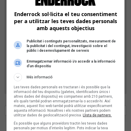
Enderrock sol·licita el teu consentiment
per a utilitzar les teves dades personals
amb aquests objectius
Comprovació: escriu l'any actual, amb 4 xifres
Publicitat i continguts personalitzats, mesurament de
la publicitat i del contingut, investigació sobre el
públic i desenvolupament de serveis
D'aquesta manera, verifiquem que el teu comentari
Emmagatzemar informació i/o accedir a la informació
no l'envia un robot publicitari.
d’un dispositiu
Més informació
Les teves dades personals es tractaran i és possible que la
informació del teu dispositiu (galetes, identificadors únics i
altres dades del dispositiu) es comparteixi amb 210 partners,
els quals també podran emmagatzemar-la o accedir-hi. Així
mateix, aquest lloc web també podrà utilitzar específicament
aquesta informació. Nosaltres i els nostres partners podem
utilitzar dades de geolocalització precisa.
Llista de partners.
És possible que alguns proveïdors tractin les teves dades
personals per motius d'interès legítim. Pots indicar la teva