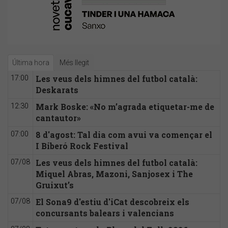
Última hora
Més llegit
Les veus dels himnes del futbol català:
17:00
Deskarats
Mark Boske: «No m’agrada etiquetar-me de
12:30
cantautor»
8 d'agost: Tal dia com avui va començar el
07:00
I Biberó Rock Festival
Les veus dels himnes del futbol català:
07/08
Miquel Abras, Mazoni, Sanjosex i The
Gruixut’s
El Sona9 d'estiu d'iCat descobreix els
07/08
concursants balears i valencians