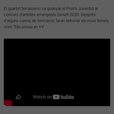
El quartet terrassenc va guanyar el Premi Joventut al
concurs d’artistes emergents Sona9 2020. Després
d’alguns canvis de formació, faran retronar els nous temes,
com “Ella pensa en mi”.