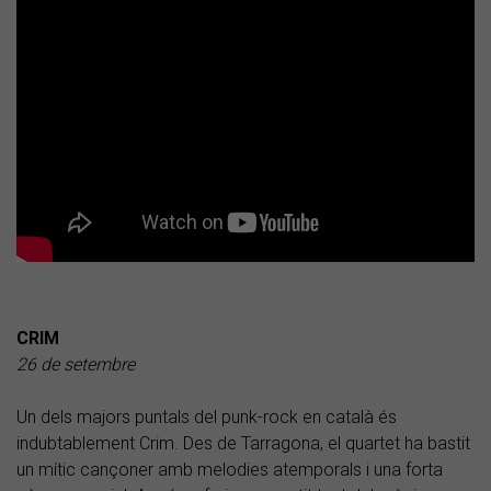
CRIM
26 de setembre
Un dels majors puntals del punk-rock en català és
indubtablement Crim. Des de Tarragona, el quartet ha bastit
un mític cançoner amb melodies atemporals i una forta