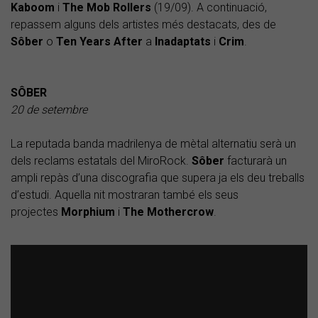
Kaboom
i
The Mob Rollers
(19/09). A continuació,
repassem alguns dels artistes més destacats, des de
Sôber
o
Ten Years After
a
Inadaptats
i
Crim
.
SÔBER
20 de setembre
La reputada banda madrilenya de mètal alternatiu serà un
dels reclams estatals del MiroRock.
Sôber
facturarà un
ampli repàs d’una discografia que supera ja els deu treballs
d’estudi. Aquella nit mostraran també els seus
projectes
Morphium
i
The Mothercrow
.