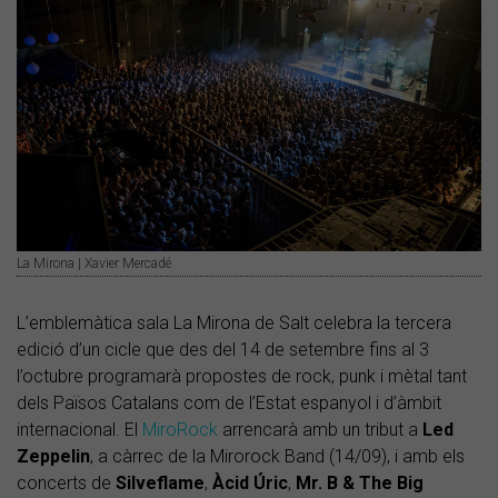
La Mirona | Xavier Mercadé
L’emblemàtica sala La Mirona de Salt celebra la tercera
edició d’un cicle que des del 14 de setembre fins al 3
l’octubre programarà propostes de rock, punk i mètal tant
dels Països Catalans com de l’Estat espanyol i d’àmbit
internacional. El
MiroRock
arrencarà amb un tribut a
Led
Zeppelin
, a càrrec de la Mirorock Band (14/09), i amb els
concerts de
Silveflame
,
Àcid
Úric
,
Mr. B & The Big