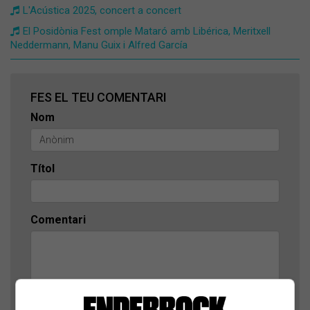
L'Acústica 2025, concert a concert
El Posidònia Fest omple Mataró amb Libérica, Meritxell
Neddermann, Manu Guix i Alfred García
FES EL TEU COMENTARI
Nom
Títol
Comentari