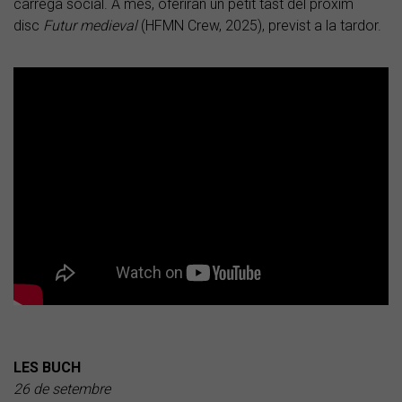
càrrega social. A més, oferiran un petit tast del pròxim
disc
Futur medieval
(HFMN Crew, 2025), previst a la tardor.
LES BUCH
26 de setembre