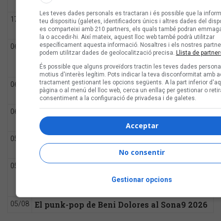
«El meu avi»
Les teves dades personals es tractaran i és possible que la inform
Les veus dels himnes del futbol català:
17:00
teu dispositiu (galetes, identificadors únics i altres dades del dispo
es comparteixi amb 210 partners, els quals també podran emmag
Carles Cases
la o accedir-hi. Així mateix, aquest lloc web també podrà utilitzar
específicament aquesta informació. Nosaltres i els nostres partne
Joana Gomila: «L’algoritme eren els amics,
06/08
podem utilitzar dades de geolocalització precisa.
Llista de partner
entrar dins un bar, anar a un concert, la
És possible que alguns proveïdors tractin les teves dades persona
revista de torn»
motius d'interès legítim. Pots indicar la teva disconformitat amb 
tractament gestionant les opcions següents. A la part inferior d'a
Bèrnia i la festa del pop fusió al Sona9
06/08
pàgina o al menú del lloc web, cerca un enllaç per gestionar o retir
2026
consentiment a la configuració de privadesa i de galetes.
6 d'agost: Avui és l'aniversari de Quico Pi
06/08
de la Serra
Acceptar
Les veus dels himnes del futbol català:
05/08
Joan Soler Amigó
No consentir
Les Cruet: «Als primers discos sentia
05/08
moltíssima ràbia, però ara estic més
Gestionar opcions
serena i en pau»
El punk-pop de Beni Dolores al Sona9 2026
05/08