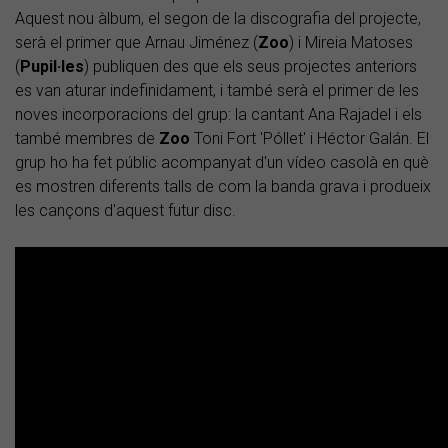
Aquest nou àlbum, el segon de la discografia del projecte,
serà el primer que Arnau Jiménez (
Zoo
) i Mireia Matoses
(
Pupil·les
) publiquen des que els seus projectes anteriors
es van aturar indefinidament, i també serà el primer de les
noves incorporacions del grup: la cantant Ana Rajadel i els
també membres de
Zoo
Toni Fort 'Póllet' i Héctor Galán. El
grup ho ha fet públic acompanyat d'un vídeo casolà en què
es mostren diferents talls de com la banda grava i produeix
les cançons d'aquest futur disc.