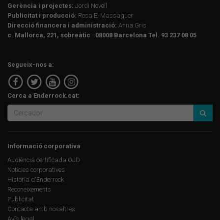
Gerència i projectes:
Jordi Novell
Publicitat i producció:
Rosa E. Massaguer
Direcció financera i administració:
Anna Gris
c. Mallorca, 221, sobreàtic · 08008 Barcelona Tel. 93 237 08 05
Segueix-nos a:
Cerca a Enderrock.cat:
Informació corporativa
Audiència certificada OJD
Notícies corporatives
Història d'Enderrock
Reconeixements
Publicitat
Contacta amb nosaltres
Avís legal