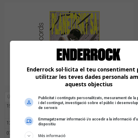
Enderrock sol·licita el teu consentiment 
utilitzar les teves dades personals a
aquests objectius
Última hora
Més llegit
Publicitat i continguts personalitzats, mesurament de la p
i del contingut, investigació sobre el públic i desenvol
El Sona9 d'estiu d'iCat descobreix els
15:30
de serveis
concursants balears i valencians
Emmagatzemar informació i/o accedir a la informació d’
Tot a punt per la Plaça del Folk 2026
12:30
dispositiu
7 d'agost: Tal dia com avui es va estrenar
07:00
Més informació