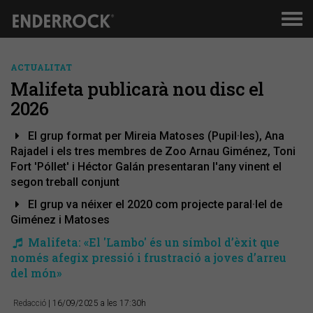
Men
de
nav
ACTUALITAT
Malifeta publicarà nou disc el
2026
El grup format per Mireia Matoses (Pupil·les), Ana
Rajadel i els tres membres de Zoo Arnau Giménez, Toni
Fort 'Póllet' i Héctor Galán presentaran l'any vinent el
segon treball conjunt
El grup va néixer el 2020 com projecte paral·lel de
Giménez i Matoses
Malifeta: «El 'Lambo' és un símbol d’èxit que
només afegix pressió i frustració a joves d’arreu
del món»
Redacció
| 16/09/2025 a les 17:30h