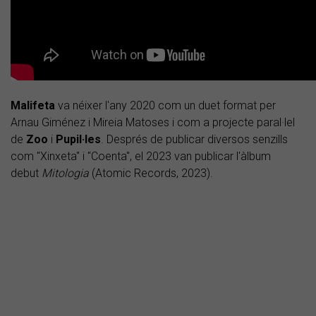
Malifeta
va néixer l'any 2020 com un duet format per
Arnau Giménez i Mireia Matoses i com a projecte paral·lel
de
Zoo
i
Pupil·les
. Després de publicar diversos senzills
com "Xinxeta" i "Coenta", el 2023 van publicar l'àlbum
debut
Mitologia
(Atomic Records, 2023).