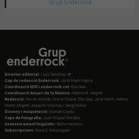
Grup Enderrock
Director editorial:
Lluís Gendrau
Cap de redacció Enderrock:
Jordi Martí Fabra
Coordinació EDR i enderrock.cat:
Èlia Gea
Coordinació Anuari de la Música:
Helena M. Alegret
Redacció:
Ferran Amado, Maria Folqué, Èlia Gea, Jordi Martí, Helena
Morén Alegret, Joaquim Vilarnau i Sergi Núñez
Disseny i maquetació:
Manuel Cuyàs
Caps de fotografia:
Juan Miguel Morales
Assessorament lingüístic:
Berta Herreros
Subscripcions:
Rosa E. Massaguer