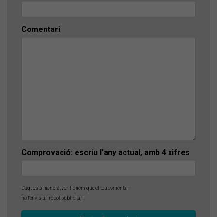
Comentari
Comprovació: escriu l'any actual, amb 4 xifres
D'aquesta manera, verifiquem que el teu comentari
no l'envia un robot publicitari.