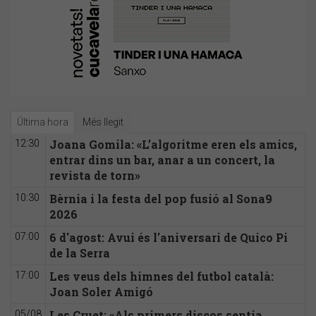
Última hora
Més llegit
Joana Gomila: «L’algoritme eren els amics,
12:30
entrar dins un bar, anar a un concert, la
revista de torn»
Bèrnia i la festa del pop fusió al Sona9
10:30
2026
6 d'agost: Avui és l'aniversari de Quico Pi
07:00
de la Serra
Les veus dels himnes del futbol català:
17:00
Joan Soler Amigó
Les Cruet: «Als primers discos sentia
05/08