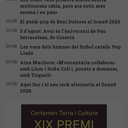
moltíssima ràbia, però ara estic més
serena i en pau»
El punk-pop de Beni Dolores al Sona9 2026
05/08
5 d'agost: Avui és l'aniversari de Pau
05/08
Serrasolsas, de Ginestà
Les veus dels himnes del futbol català: Pep
04/08
Lladó
Aina Machuca: «M'encantaria col·laborar
04/08
amb Llum i Sofia Coll i, posats a demanar,
amb Triquell»
Aqet Suc i el seu rock alternatiu al Sona9
04/08
2026