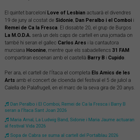
El quintet barceloní
Love of Lesbian
actuarà el divendres
19 de juny al costat de
Sidonie
,
Dan Peralbo i el Comboi
i
Remei de Ca la Fresca
. El dissabte 20, el grup de Burgos
La M.O.D.A.
serà un dels caps de cartell en una jornada on
també hi seran el gallec
Carlos
Ares
i la cantautora
murciana
Hoonine
, mentre que els sabadellencs
31 FAM
compartiran escenari amb el castellà
Barry B
i
Cupido
.
Per ara, el cartell de l'Ítaca el completa
Els Amics de les
Arts
amb el concert de cloenda del festival el 5 de juliol a
Calella de Palafrugell, en el marc de la seva gira de 20 anys.
​Dan Peralbo i El Comboi, Remei de Ca la Fresca i Barry B
seran a l’Ítaca Sant Joan 2026
Maria Arnal, La Ludwig Band, Sidonie i Maria Jaume actuaran
al festival Vida 2026
Sopa de Cabra se suma al cartell del Portalblau 2026