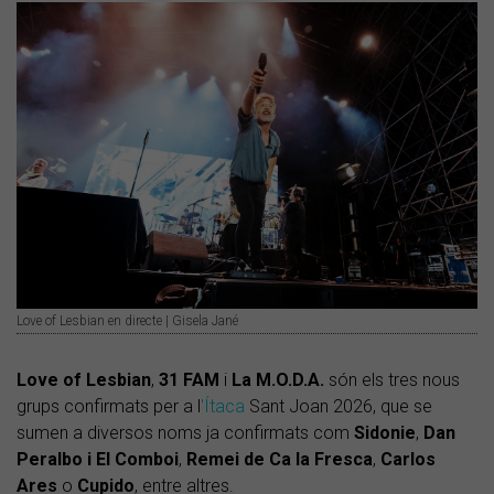
Love of Lesbian en directe | Gisela Jané
Love of Lesbian
,
31 FAM
i
La M.O.D.A.
són els tres nous
grups confirmats per a l
'Ítaca
Sant Joan 2026, que se
sumen a diversos noms ja confirmats com
Sidonie
,
Dan
Peralbo i El Comboi
,
Remei de Ca la Fresca
,
Carlos
Ares
o
Cupido
, entre altres.