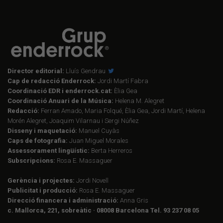
Director editorial:
Lluís Gendrau
Cap de redacció Enderrock:
Jordi Martí Fabra
Coordinació EDR i enderrock.cat:
Èlia Gea
Coordinació Anuari de la Música:
Helena M. Alegret
Redacció:
Ferran Amado, Maria Folqué, Èlia Gea, Jordi Martí, Helena
Morén Alegret, Joaquim Vilarnau i Sergi Núñez
Disseny i maquetació:
Manuel Cuyàs
Caps de fotografia:
Juan Miguel Morales
Assessorament lingüístic:
Berta Herreros
Subscripcions:
Rosa E. Massaguer
Gerència i projectes:
Jordi Novell
Publicitat i producció:
Rosa E. Massaguer
Direcció financera i administració:
Anna Gris
c. Mallorca, 221, sobreàtic · 08008 Barcelona Tel. 93 237 08 05