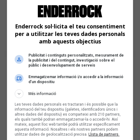
Enderrock sol·licita el teu consentiment
per a utilitzar les teves dades personals
amb aquests objectius
Publicitat i continguts personalitzats, mesurament de
la publicitat i del contingut, investigació sobre el
públic i desenvolupament de serveis
Emmagatzemar informació i/o accedir a la informació
d’un dispositiu
Més informació
Les teves dades personals es tractaran i és possible que la
informació del teu dispositiu (galetes, identificadors únics i
altres dades del dispositiu) es comparteixi amb 210 partners,
els quals també podran emmagatzemar-la o accedir-hi. Així
mateix, aquest lloc web també podrà utilitzar específicament
aquesta informació. Nosaltres i els nostres partners podem
utilitzar dades de geolocalització precisa.
Llista de partners.