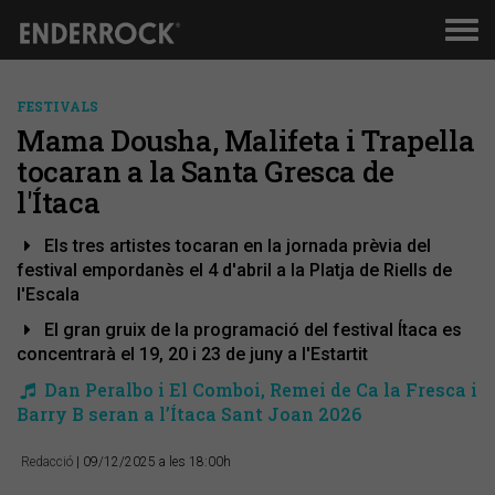
Men
de
nav
FESTIVALS
Mama Dousha, Malifeta i Trapella
tocaran a la Santa Gresca de
l'Ítaca
Els tres artistes tocaran en la jornada prèvia del
festival empordanès el 4 d'abril a la Platja de Riells de
l'Escala
El gran gruix de la programació del festival Ítaca es
concentrarà el 19, 20 i 23 de juny a l'Estartit
​Dan Peralbo i El Comboi, Remei de Ca la Fresca i
Barry B seran a l’Ítaca Sant Joan 2026
Redacció
| 09/12/2025 a les 18:00h