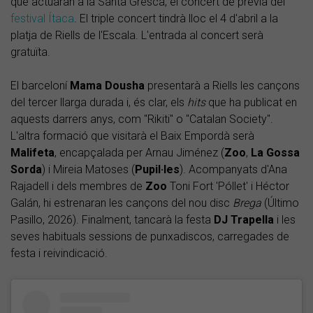
que actuaran a la Santa Gresca, el concert de prèvia del
festival Ítaca
. El triple concert tindrà lloc el 4 d'abril a la
platja de Riells de l'Escala. L'entrada al concert serà
gratuïta.
El barceloní
Mama Dousha
presentarà a Riells les cançons
del tercer llarga durada i, és clar, els
hits
que ha publicat en
aquests darrers anys, com "Rikiti" o "Catalan Society".
L'altra formació que visitarà el Baix Empordà serà
Malifeta
, encapçalada per Arnau Jiménez (
Zoo
,
La
Gossa
Sorda
) i Mireia Matoses (
Pupil·les
). Acompanyats d'Ana
Rajadell i dels membres de
Zoo
Toni Fort 'Póllet' i Héctor
Galán, hi estrenaran les cançons del nou disc
Brega
(Último
Pasillo, 2026). Finalment, tancarà la festa
DJ
Trapella
i les
seves habituals sessions de punxadiscos, carregades de
festa i reivindicació.