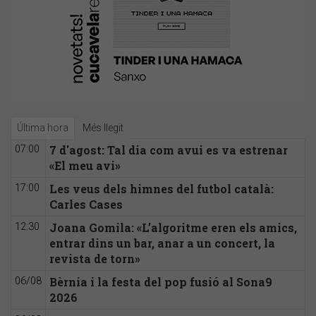
Última hora
Més llegit
7 d'agost: Tal dia com avui es va estrenar
07:00
«El meu avi»
Les veus dels himnes del futbol català:
17:00
Carles Cases
Joana Gomila: «L’algoritme eren els amics,
12:30
entrar dins un bar, anar a un concert, la
revista de torn»
Bèrnia i la festa del pop fusió al Sona9
06/08
2026