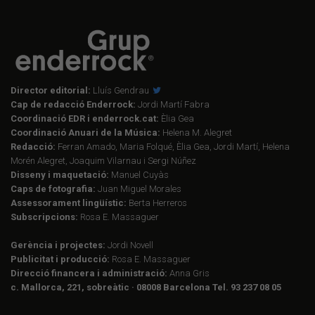
Director editorial:
Lluís Gendrau
Cap de redacció Enderrock:
Jordi Martí Fabra
Coordinació EDR i enderrock.cat:
Èlia Gea
Coordinació Anuari de la Música:
Helena M. Alegret
Redacció:
Ferran Amado, Maria Folqué, Èlia Gea, Jordi Martí, Helena
Morén Alegret, Joaquim Vilarnau i Sergi Núñez
Disseny i maquetació:
Manuel Cuyàs
Caps de fotografia:
Juan Miguel Morales
Assessorament lingüístic:
Berta Herreros
Subscripcions:
Rosa E. Massaguer
Gerència i projectes:
Jordi Novell
Publicitat i producció:
Rosa E. Massaguer
Direcció financera i administració:
Anna Gris
c. Mallorca, 221, sobreàtic · 08008 Barcelona Tel. 93 237 08 05