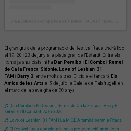
Una publicación compartida de Festival ÍTACA (@itacacultura)
El gran gruix de la programació del festival Ítaca tindrà lloc
el 19, 20 i 23 de juny a la platja gran de l'Estartit. Entre els
noms ja anunciats, hi ha
Dan Peralbo i El Comboi
,
Remei
de Ca la Fresca
,
Sidonie
,
Love of Lesbian
,
31
FAM
i
Barry B
, entre molts altres. El cicle el tancarà
Els
Amics de les Arts
el 5 de juliol a Calella de Palafrugell, en
el marc de la seva gira de 20 anys.
​Dan Peralbo i El Comboi, Remei de Ca la Fresca i Barry B
seran a l’Ítaca Sant Joan 2026
Love of Lesbian, 31 FAM i La M.O.D.A també seran a l'Ítaca
El festival Ítaca completa la seva programació amb Joan