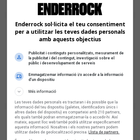
Enderrock sol·licita el teu consentiment
per a utilitzar les teves dades personals
amb aquests objectius
Publicitat i continguts personalitzats, mesurament de
la publicitat i del contingut, investigació sobre el
públic i desenvolupament de serveis
Emmagatzemar informació i/o accedir a la informació
d’un dispositiu
Més informació
Les teves dades personals es tractaran i és possible que la
informació del teu dispositiu (galetes, identificadors únics i
altres dades del dispositiu) es comparteixi amb 210 partners,
els quals també podran emmagatzemar-la o accedir-hi. Així
mateix, aquest lloc web també podrà utilitzar específicament
aquesta informació. Nosaltres i els nostres partners podem
utilitzar dades de geolocalització precisa.
Llista de partners.