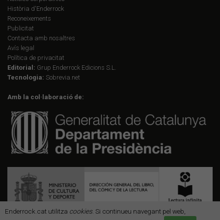
Història d'Enderrock
Reconeixements
Publicitat
Contacta amb nosaltres
Avís legal
Política de privacitat
Editorial:
Grup Enderrock Edicions S.L.
Tecnologia:
Sobrevia.net
Amb la col·laboració de:
Enderrock.cat utilitza
cookies
. Si continueu navegant pel web,