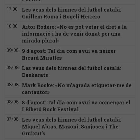
Les veus dels himnes del futbol català:
17:00
Guillem Roma i Rogeli Herrero
Aitor Rodero: «No es pot vetar el dret a la
10:30
informació i ha de venir donat per una
mirada plural»
9 d'agost: Tal dia com avui va néixer
09/08
Ricard Miralles
Les veus dels himnes del futbol català:
08/08
Deskarats
Mark Boske: «No m’agrada etiquetar-me de
08/08
cantautor»
8 d'agost: Tal dia com avui va començar el
08/08
I Biberó Rock Festival
Les veus dels himnes del futbol català:
07/08
Miquel Abras, Mazoni, Sanjosex i The
Gruixut’s