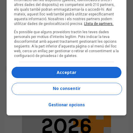
informació del teu dispositiu (galetes, identificadors únics i
altres dades del dispositiu) es comparteixi amb 210 partners,
els quals també podran emmagatzemar-la o accedir-hi. Així
mateix, aquest lloc web també podrà utilitzar específicament
aquesta informació. Nosaltres i els nostres partners podem
utilitzar dades de geolocalització precisa.
Llista de partners.
És possible que alguns proveïdors tractin les teves dades
personals per motius d'interès legítim. Pots indicar la teva
disconformitat amb aquest tractament gestionant les opcions
següents. A la part inferior d'aquesta pàgina o al menú del lloc
web, cerca un enllaç per gestionar o retirar el consentiment a la
configuració de privadesa i de galetes.
Acceptar
No consentir
Gestionar opcions