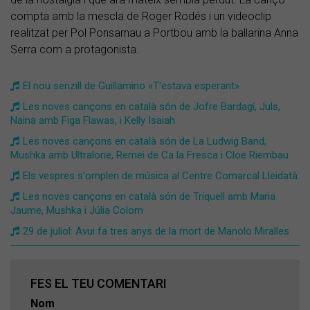
compta amb la mescla de Roger Rodés i un videoclip
realitzat per Pol Ponsarnau a Portbou amb la ballarina Anna
Serra com a protagonista.
El nou senzill de Guillamino «T'estava esperant»
Les noves cançons en català són de Jofre Bardagí, Juls,
Naina amb Figa Flawas, i Kelly Isaiah
Les noves cançons en català són de La Ludwig Band,
Mushka amb Ultralone, Remei de Ca la Fresca i Cloe Riembau
Els vespres s'omplen de música al Centre Comarcal Lleidatà
Les noves cançons en català són de Triquell amb Maria
Jaume, Mushka i Júlia Colom
29 de juliol: Avui fa tres anys de la mort de Manolo Miralles
FES EL TEU COMENTARI
Nom