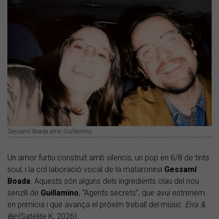
Gessamí Boada amb Guillamino
Un amor furtiu construït amb silencis, un pop en 6/8 de tints
soul, i la col·laboració vocal de la mataronina
Gessamí
Boada
. Aquests són alguns dels ingredients clau del nou
senzill de
Guillamino
, “Agents secrets”, que avui estrenem
en primícia i que avança el pròxim treball del músic:
Erra &
Bé
(Satélite K, 2026).