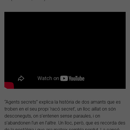
“Agents secrets” explica la història de dos amants que es
troben en el seu propi ‘racó secret’, un lloc aïllat on són
desconeguts, on s’entenen sense paraules, i on
s’abandonen l’un en l’altre. Un lloc, però, que es recorda des
de la nostàlgia i que ara mateix sembla perdut. La cançó