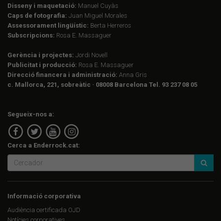
Disseny i maquetació:
Manuel Cuyàs
Caps de fotografia:
Juan Miguel Morales
Assessorament lingüístic:
Berta Herreros
Subscripcions:
Rosa E. Massaguer
Gerència i projectes:
Jordi Novell
Publicitat i producció:
Rosa E. Massaguer
Direcció financera i administració:
Anna Gris
c. Mallorca, 221, sobreàtic · 08008 Barcelona Tel. 93 237 08 05
Segueix-nos a:
Cerca a Enderrock.cat:
Informació corporativa
Audiència certificada OJD
Notícies corporatives