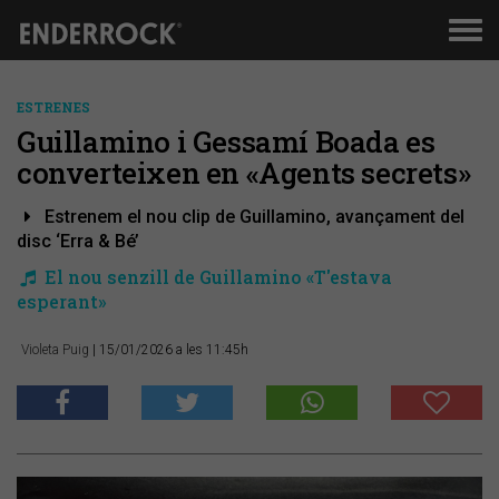
Men
de
nav
ESTRENES
​Guillamino i Gessamí Boada es
converteixen en «Agents secrets»
Estrenem el nou clip de Guillamino, avançament del
disc ‘Erra & Bé’
El nou senzill de Guillamino «T'estava
esperant»
Violeta Puig
| 15/01/2026 a les 11:45h